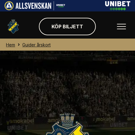
KÖP BILJETT
Hem
Guider årskort