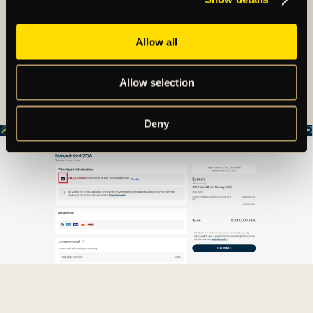
I varukorgen kontrollerar du dina uppgifter och
godkänner villkoren.
Allow all
Avsluta sedan ditt köp genom att klicka på
"Fortsätt" och välj sedan betalmetod.
Allow selection
Deny