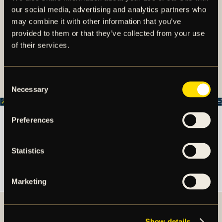
our social media, advertising and analytics partners who
STEG 3
may combine it with other information that you’ve
provided to them or that they’ve collected from your use
I detta steg säkerställer du att har valt rätt
of their services.
plats/platser som du önskar förlänga.
Klicka därefter på
"Fortsätt".
Consent
Necessary
Selection
Preferences
Statistics
Marketing
STEG 4
Show details