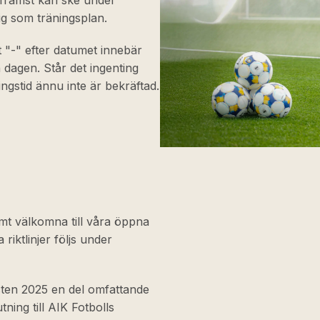
 främst kan ske under
lig som träningsplan.
tt "-" efter datumet innebär
n dagen. Står det ingenting
ingstid ännu inte är bekräftad.
rmt välkomna till våra öppna
riktlinjer följs under
sten 2025 en del omfattande
ning till AIK Fotbolls