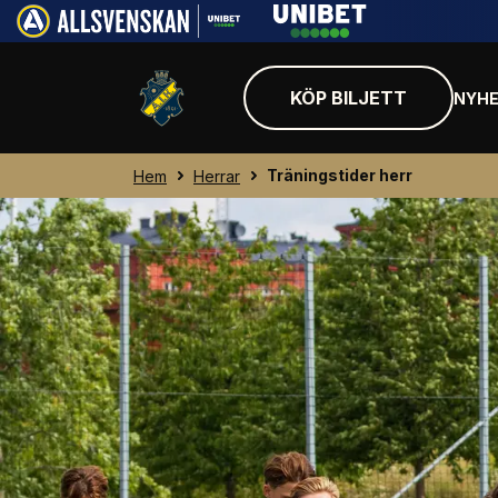
KÖP BILJETT
NYHE
Träningstider herr
Hem
Herrar