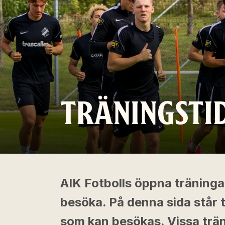
TRÄNINGSTI
AIK Fotbolls öppna träninga
besöka. På denna sida står 
som kan besökas. Vissa trä