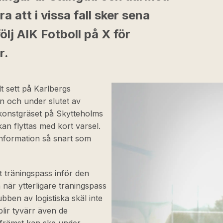
 att i vissa fall sker sena
ölj AIK Fotboll på X för
r.
t sett på Karlbergs
n och under slutet av
 konstgräset på Skytteholms
kan flyttas med kort varsel.
 information så snart som
t träningspass inför den
 när ytterligare träningspass
ben av logistiska skäl inte
blir tyvärr även de