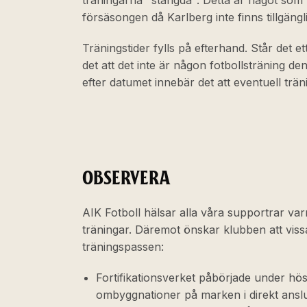
träningarna "stängda". Detta är något som
försäsongen då Karlberg inte finns tillgäng
Träningstider fylls på efterhand. Står det e
det att det inte är någon fotbollsträning de
efter datumet innebär det att eventuell trän
OBSERVERA
AIK Fotboll hälsar alla våra supportrar va
träningar. Däremot önskar klubben att vissa 
träningspassen:
Fortifikationsverket påbörjade under hö
ombyggnationer på marken i direkt anslut