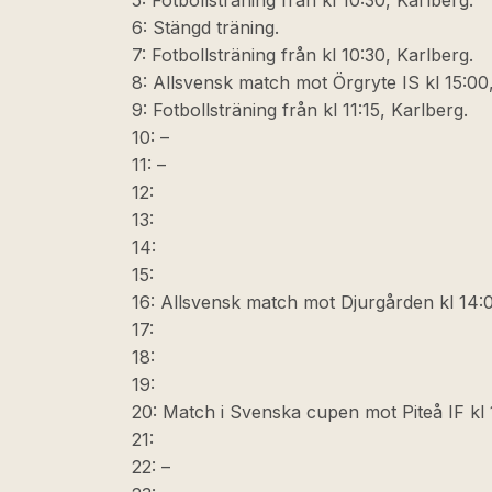
5: Fotbollsträning från kl 10:30, Karlberg.
6: Stängd träning.
7: Fotbollsträning från kl 10:30, Karlberg.
8: Allsvensk match mot Örgryte IS kl 15:00
9: Fotbollsträning från kl 11:15, Karlberg.
10: –
11: –
12:
13:
14:
15:
16: Allsvensk match mot Djurgården kl 14:
17:
18:
19:
20: Match i Svenska cupen mot Piteå IF kl 
21:
22: –