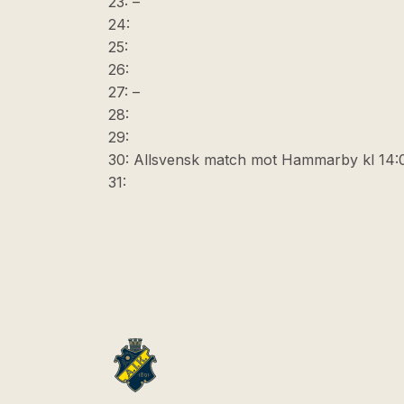
23: –
24:
25:
26:
27: –
28:
29:
30: Allsvensk match mot Hammarby kl 14:
31: