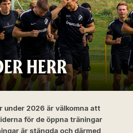
DER HERR
r under 2026 är välkomna att
tiderna för de öppna träningar
ningar är stängda och därmed