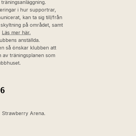
 träningsanläggning.
eringar i hur supportrar,
icerat, kan ta sig till/från
j skyltning på området, samt
.
Läs mer här.
ubbens anställda.
en så önskar klubben att
an av träningsplanen som
lubbhuset.
26
0, Strawberry Arena.