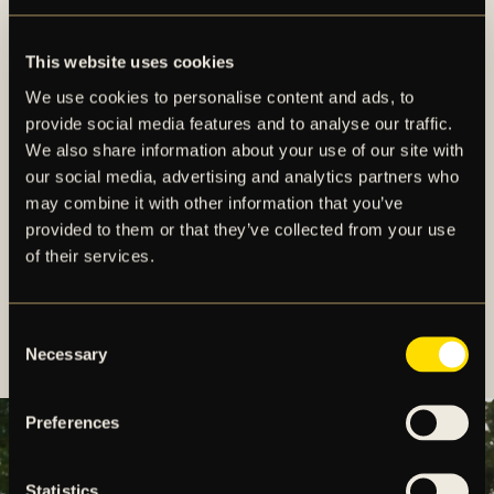
mötesplatser där inkluderingen är naturlig, oavsett
vem du är och var du kommer ifrån.
This website uses cookies
Den skapar en trygg plats med förebilder och
ledare att se upp till, människor att följa.
We use cookies to personalise content and ads, to
Möten mellan medborgare och myndigheter (ex
provide social media features and to analyse our traffic.
polis och räddningstjänst) på ett naturligt sätt.
We also share information about your use of our site with
Avdramatiserat och på lika villkor.
our social media, advertising and analytics partners who
Möten med organisationer i vårt närområde som
may combine it with other information that you’ve
provided to them or that they’ve collected from your use
kan leda dessa individer in i arbete eller studier.
of their services.
Allt ovan är ett recept på inkludering, möjligheter till
att bli en del av ett samhälle, där fotbollen är
Consent
bryggan.
Necessary
Selection
Preferences
Statistics