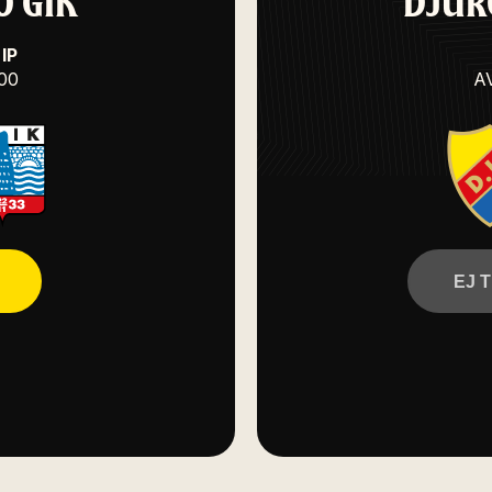
Ö GIK
DJUR
IP
:00
A
EJ 