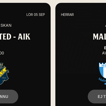
LÖR 05 SEP
HERRAR
NSKAN
ED - AIK
MAL
:00
A
ÄNNU
EJ 