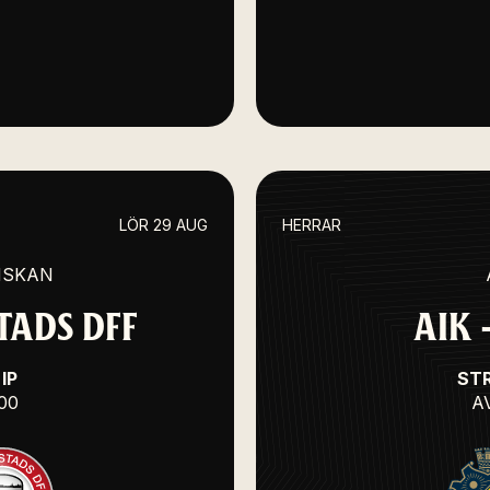
LÖR 29 AUG
HERRAR
NSKAN
TADS DFF
AIK
IP
ST
:00
A