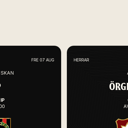
FRE 07 AUG
HERRAR
NSKAN
P
ÖRGR
IP
:00
A