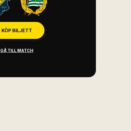
KÖP BILJETT
GÅ TILL MATCH