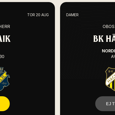
TOR 20 AUG
DAMER
HERR
OBOS
AIK
BK HÄ
NORD
:30
A
EJ 