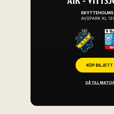
AIK - VITTSJ
SKYTTEHOLMS 
AVSPARK
KL 13
KÖP BILJETT
GÅ TILL MATCH