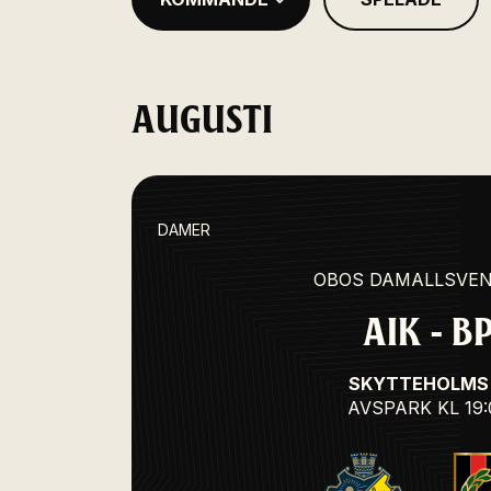
AUGUSTI
DAMER
OBOS DAMALLSVE
AIK - B
SKYTTEHOLMS 
AVSPARK
KL 19