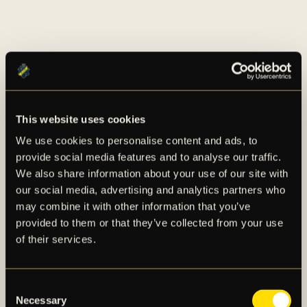
This website uses cookies
We use cookies to personalise content and ads, to
AIK – SEDAN 1891
provide social media features and to analyse our traffic.
We also share information about your use of our site with
AIK Fotboll AB bedriver AIK Fotbollsförenings
our social media, advertising and analytics partners who
elitfotbollsverksamhet genom ett herrlag och ett
may combine it with other information that you’ve
damlag. Herrlaget spelar i Allsvenskan och damlaget
provided to them or that they’ve collected from your use
spelar i OBOS Damallsvenskan. AIK Fotboll AB är
of their services.
noterat på NGM Nordic Growth Market Stockholm.
Consent
OM AIK FOTBOLL AB
Necessary
Selection