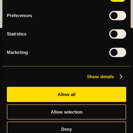
AIK FOTBOLLSFÖRENING
Preferences
Statistics
Marketing
BILJETTER
ÅRSKORT
NYHETER
SPELSCHEMA
Show details
GÅ PÅ MATCH
PRENUMERERA PÅ NYHETSBREV
AIK+
Allow all
AIK SHOP
ENGLISH INFO
Allow selection
Deny