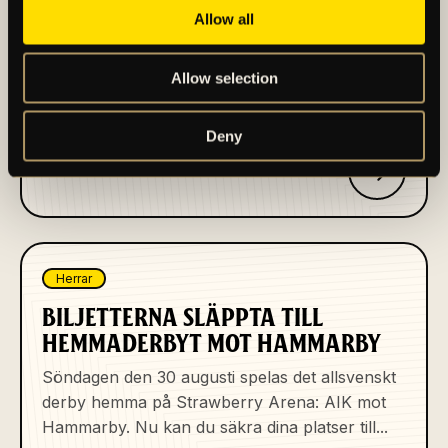
Vill du vara med och utveckla framtidens
Allow all
elitspelare? AIK Fotboll är en av Sveriges
ledande utvecklingsmiljöer för spelare och led...
Allow selection
Publicerad 2026-08-03
Deny
Herrar
BILJETTERNA SLÄPPTA TILL
HEMMADERBYT MOT HAMMARBY
Söndagen den 30 augusti spelas det allsvenskt
derby hemma på Strawberry Arena: AIK mot
Hammarby. Nu kan du säkra dina platser till...