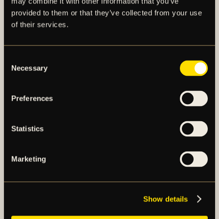
may combine it with other information that you’ve
BILJETTINFORMATION
provided to them or that they’ve collected from your use
DJURGÅRDEN BORTA
of their services.
Söndagen den 16 augusti spelar AIK allsvenskt
bortaderby mot Djurgården. Nedan följer viktig
Consent
biljettinformation för dig som plane...
Necessary
Selection
Publicerad 2026-08-04
Preferences
Statistics
Marketing
Allmänt
AIK FOTBOLL SÖKER ANSVARIG FÖR
PRESTATIONSUTVECKLING TILL
Show details
AKADEMIN