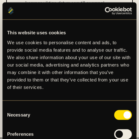
kommer viktiga datum som till exempel
biljettsläpp till lagens hemmamatcher och
årsmöten i AIK Fotbollsförening att läggas in i din
kalender.
Observera
att den tidigare kalenderfilen inte
kommer att uppdateras framöver. Det är därför
This website uses cookies
viktigt att du laddar ner den nya filen för att få
We use cookies to personalise content and ads, to
uppdateringar direkt in i din kalender.
provide social media features and to analyse our traffic.
Upplever du problem vid nedladdning? Se då
vår FAQ längre ner på sidan.
We also share information about your use of our site with
our social media, advertising and analytics partners who
may combine it with other information that you’ve
provided to them or that they’ve collected from your use
of their services.
Consent
Necessary
Selection
FAQ: KALENDER
Preferences