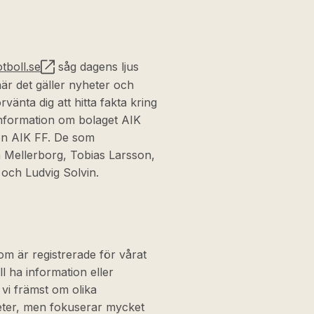
otboll.se
såg dagens ljus
när det gäller nyheter och
vänta dig att hitta fakta kring
information om bolaget AIK
en AIK FF. De som
n Mellerborg, Tobias Larsson,
 och Ludvig Solvin.
som är registrerade för vårat
ll ha information eller
 vi främst om olika
eter, men fokuserar mycket