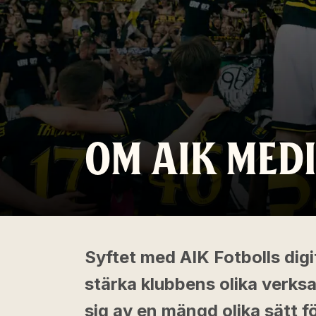
OM AIK MED
Syftet med AIK Fotbolls dig
stärka klubbens olika verks
sig av en mängd olika sätt 