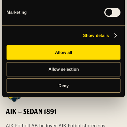
matchdagsupplevelse? Då kan vi med glädje
erbju...
Marketing
Show details
Allow all
Allow selection
Deny
AIK – SEDAN 1891
AIK Fotboll AB bedriver AIK Fotbollsförenings