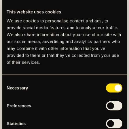
This website uses cookies
We use cookies to personalise content and ads, to
provide social media features and to analyse our traffic.
DIGITAL EXPONERING 365
We also share information about your use of our site with
our social media, advertising and analytics partners who
Passion är nyckeln till kommunikation för att
may combine it with other information that you’ve
ladda ett varumärke med ökad synlighet och
provided to them or that they’ve collected from your use
mottaglighet. Varför inte göra det i ett ...
of their services.
Consent
Necessary
Selection
MATCHDAG OCH KONFERENS
Preferences
Söker du ett företagsevenemang för större
sällskap där konferensyta kombineras med
Statistics