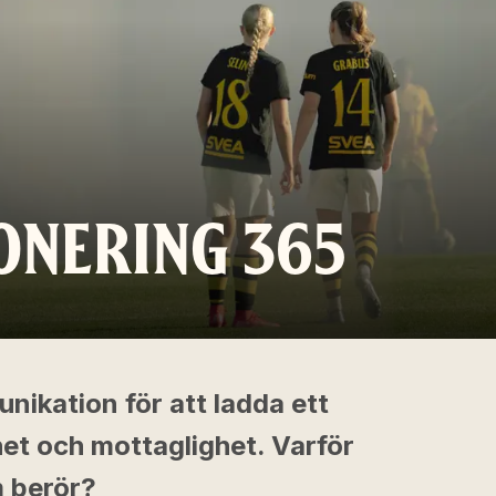
ONERING 365
unikation för att ladda ett
et och mottaglighet. Varför
m berör?