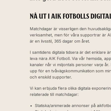
NÅ UT I AIK FOTBOLLS DIGIT
Matchdagar är visserligen den huvudsaklig
verksamhet, men för våra supportrar är A
är en livsstil, 365 dagar om året.
I samtidens digitala tidsera är det enklare 
leva nära AIK Fotboll. Via vår hemsida, app 
kanaler når vi miljontals personer varje å
upp för en tvåvägskommunikation som min
och enskild supporter.
Vi kan erbjuda flera olika digitala exponeri
relaterade till matchdagar:
Statiska/animerade annonser på aikfotbo