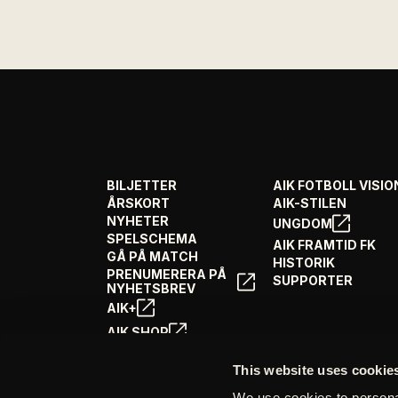
BILJETTER
AIK FOTBOLL VISIO
ÅRSKORT
AIK-STILEN
NYHETER
UNGDOM
SPELSCHEMA
AIK FRAMTID FK
GÅ PÅ MATCH
HISTORIK
PRENUMERERA PÅ
SUPPORTER
NYHETSBREV
AIK+
AIK SHOP
ENGLISH INFO
This website uses cookie
We use cookies to personal