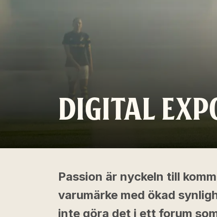
DIGITAL EXP
Passion är nyckeln till komm
varumärke med ökad synligh
inte göra det i ett forum so