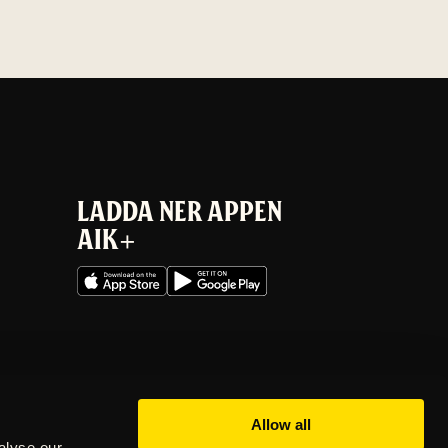
LADDA NER APPEN
AIK+
Allow all
alyse our