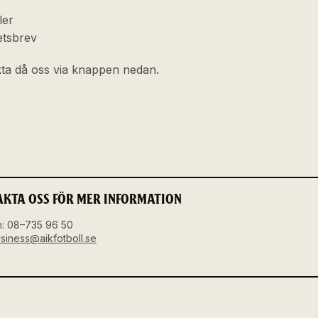
ler
etsbrev
kta då oss via knappen nedan.
KTA OSS FÖR MER INFORMATION
n: 08–735 96 50
siness@aikfotboll.se