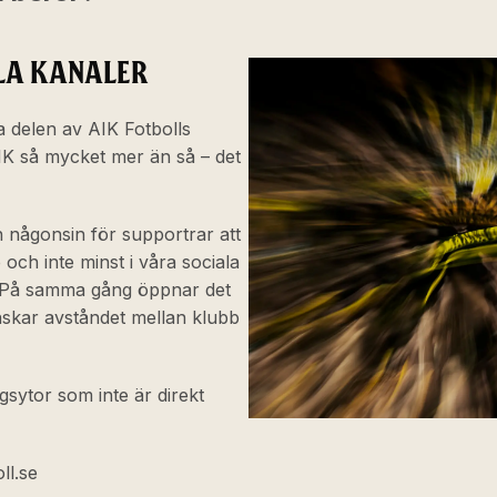
ALA KANALER
a delen av AIK Fotbolls
IK så mycket mer än så – det
än någonsin för supportrar att
och inte minst i våra sociala
r. På samma gång öppnar det
skar avståndet mellan klubb
ngsytor som inte är direkt
ll.se