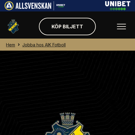
KÖP BILJETT
Hem
Jobba hos AIK Fotboll