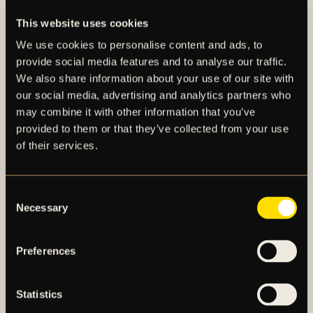
Om du vid eventuellt ledigt arbete matchar AIK
Fotbolls behov så kontaktar vi dig. Vi sparar dina
This website uses cookies
handlingar i upp till ett halvår för att de ständigt ska
We use cookies to personalise content and ads, to
vara aktuella. Efter att du skickat in din ansökan så
provide social media features and to analyse our traffic.
mottar du en bekräftelse på att den tagits emot. Om
We also share information about your use of our site with
någon jobbmöjlighet dyker upp som matchar dig så
our social media, advertising and analytics partners who
kontaktar vi dig via mejl eller mobil.
may combine it with other information that you’ve
provided to them or that they’ve collected from your use
of their services.
Consent
Necessary
Selection
Preferences
AIK – SEDAN 1891
Statistics
AIK Fotboll AB bedriver AIK Fotbollsförenings