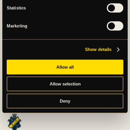
OM IK ALLMÄNNINGEN
Statistics
IK Allmänningen är en ideell förening grundad
av AIK Fotboll med syftet att bredda och
Marketing
fördjupa föreningens samhällsengagemang i S...
Show details
Allow all
Allow selection
Deny