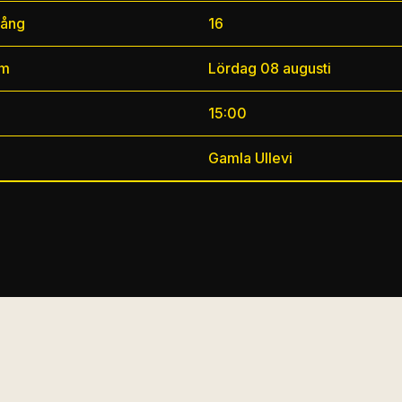
ång
16
um
Lördag 08 augusti
15:00
Gamla Ullevi