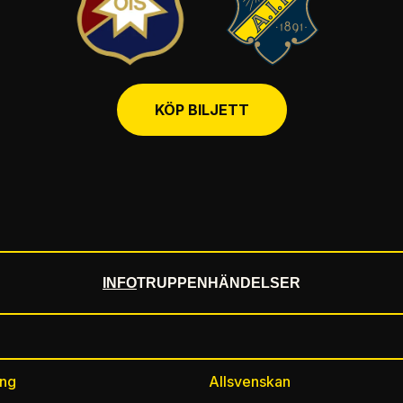
KÖP BILJETT
INFO
TRUPPEN
HÄNDELSER
ing
Allsvenskan