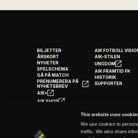
BILJETTER
AIK FOTBOLL VISIO
ÅRSKORT
AIK-STILEN
NYHETER
UNGDOM
SPELSCHEMA
AIK FRAMTID FK
GÅ PÅ MATCH
HISTORIK
PRENUMERERA PÅ
SUPPORTER
NYHETSBREV
AIK+
AIK SHOP
ENGLISH INFO
This website uses cookie
We use cookies to personal
traffic. We also share info