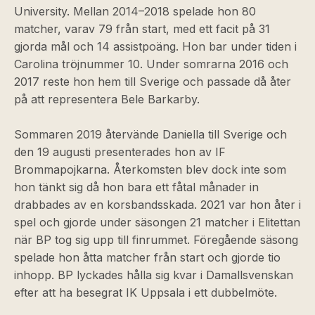
University. Mellan 2014–2018 spelade hon 80
matcher, varav 79 från start, med ett facit på 31
gjorda mål och 14 assistpoäng. Hon bar under tiden i
Carolina tröjnummer 10. Under somrarna 2016 och
2017 reste hon hem till Sverige och passade då åter
på att representera Bele Barkarby.
Sommaren 2019 återvände Daniella till Sverige och
den 19 augusti presenterades hon av IF
Brommapojkarna. Återkomsten blev dock inte som
hon tänkt sig då hon bara ett fåtal månader in
drabbades av en korsbandsskada. 2021 var hon åter i
spel och gjorde under säsongen 21 matcher i Elitettan
när BP tog sig upp till finrummet. Föregående säsong
spelade hon åtta matcher från start och gjorde tio
inhopp. BP lyckades hålla sig kvar i Damallsvenskan
efter att ha besegrat IK Uppsala i ett dubbelmöte.