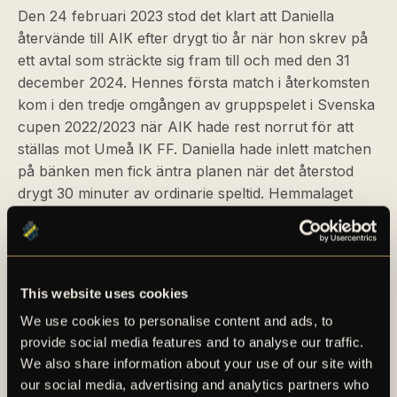
Den 24 februari 2023 stod det klart att Daniella
återvände till AIK efter drygt tio år när hon skrev på
ett avtal som sträckte sig fram till och med den 31
december 2024. Hennes första match i återkomsten
kom i den tredje omgången av gruppspelet i Svenska
cupen 2022/2023 när AIK hade rest norrut för att
ställas mot Umeå IK FF. Daniella hade inlett matchen
på bänken men fick äntra planen när det återstod
drygt 30 minuter av ordinarie speltid. Hemmalaget
hade kort dessförinnan tagit ledningen, däremot
skickade Matilda Nildén in kvitteringen sju minuter
efter att Daniella kommit in på planen (1–1). När
Elitettan 2023 drog i gång så skulle Daniella allt som
This website uses cookies
oftast finnas med i startelvan i en säsong som blev
We use cookies to personalise content and ads, to
succé för AIK, detta då man såg till att vinna tabellen
provide social media features and to analyse our traffic.
i överlägsen stil och därmed kvalificerade sig för
We also share information about your use of our site with
OBOS Damallsvenskan 2024. Daniella spelade 25
our social media, advertising and analytics partners who
matcher under säsongen 2023 och stod även för nio