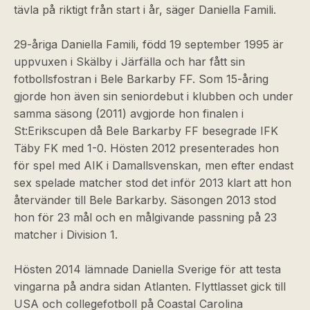
tävla på riktigt från start i år, säger Daniella Famili.
29-åriga Daniella Famili, född 19 september 1995 är
uppvuxen i Skälby i Järfälla och har fått sin
fotbollsfostran i Bele Barkarby FF. Som 15-åring
gjorde hon även sin seniordebut i klubben och under
samma säsong (2011) avgjorde hon finalen i
St:Erikscupen då Bele Barkarby FF besegrade IFK
Täby FK med 1-0. Hösten 2012 presenterades hon
för spel med AIK i Damallsvenskan, men efter endast
sex spelade matcher stod det inför 2013 klart att hon
återvänder till Bele Barkarby. Säsongen 2013 stod
hon för 23 mål och en målgivande passning på 23
matcher i Division 1.
Hösten 2014 lämnade Daniella Sverige för att testa
vingarna på andra sidan Atlanten. Flyttlasset gick till
USA och collegefotboll på Coastal Carolina