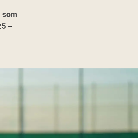
l som
25 –