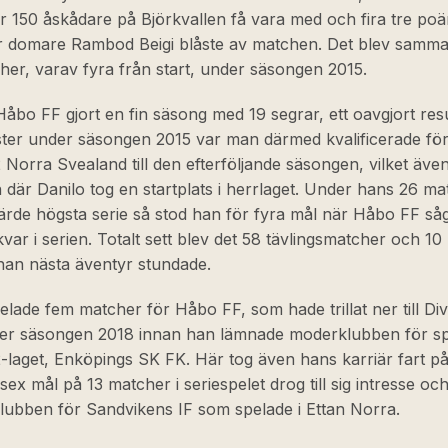
r 150 åskådare på Björkvallen få vara med och fira tre poän
r domare Rambod Beigi blåste av matchen. Det blev samma
er, varav fyra från start, under säsongen 2015.
 Håbo FF gjort en fin säsong med 19 segrar, ett oavgjort res
ster under säsongen 2015 var man därmed kvalificerade för 
2 Norra Svealand till den efterföljande säsongen, vilket äve
där Danilo tog en startplats i herrlaget. Under hans 26 ma
järde högsta serie så stod han för fyra mål när Håbo FF såg t
 kvar i serien. Totalt sett blev det 58 tävlingsmatcher och 10
nan nästa äventyr stundade.
elade fem matcher för Håbo FF, som hade trillat ner till Div
der säsongen 2018 innan han lämnade moderklubben för spe
2-laget, Enköpings SK FK. Här tog även hans karriär fart på 
ex mål på 13 matcher i seriespelet drog till sig intresse o
lubben för Sandvikens IF som spelade i Ettan Norra.