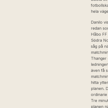
fotbollsk
hela väge
Danilo vi
redan som
Håbo FF 
Södra Nor
såg på när
matchminu
Thanger d
ledningen
även få s
matchmin
hitta ytte
planen. 
ordinarie
Tre minut
planen nä