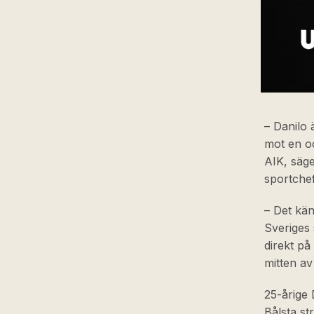
– Danilo ä
mot en o
AIK, säg
sportche
– Det kän
Sveriges 
direkt på
mitten av
25-årige
Bålsta s