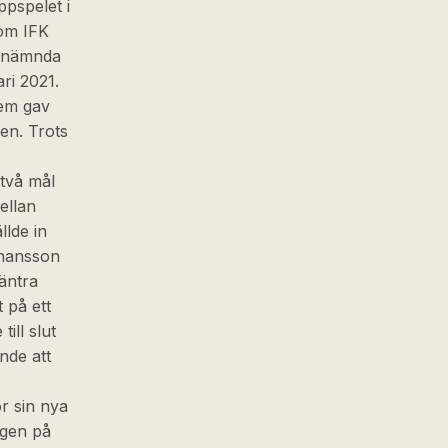
ppspelet i
som IFK
stnämnda
ri 2021.
em gav
en. Trots
 två mål
ellan
lde in
ohansson
 äntra
 på ett
ill slut
nde att
r sin nya
ngen på