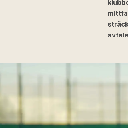
klubb
mittfä
sträck
avtale