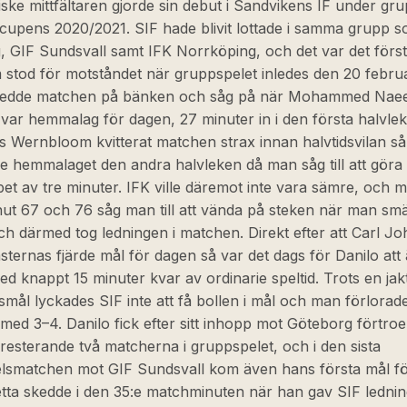
ske mittfältaren gjorde sin debut i Sandvikens IF under gru
cupens 2020/2021. SIF hade blivit lottade i samma grupp 
, GIF Sundsvall samt IFK Norrköping, och det var det för
 stod för motståndet när gruppspelet inledes den 20 februa
nledde matchen på bänken och såg på när Mohammed Nae
var hemmalag för dagen, 27 minuter in i den första halvlek
s Wernbloom kvitterat matchen strax innan halvtidsvilan så
de hemmalaget den andra halvleken då man såg till att göra
et av tre minuter. IFK ville däremot inte vara sämre, och m
t 67 och 76 såg man till att vända på steken när man smäl
ch därmed tog ledningen i matchen. Direkt efter att Carl J
gästernas fjärde mål för dagen så var det dags för Danilo att
d knappt 15 minuter kvar av ordinarie speltid. Trots en jakt
gsmål lyckades SIF inte att få bollen i mål och man förlorade t
ed 3–4. Danilo fick efter sitt inhopp mot Göteborg förtroe
 resterande två matcherna i gruppspelet, och i den sista
lsmatchen mot GIF Sundsvall kom även hans första mål fö
etta skedde i den 35:e matchminuten när han gav SIF ledni