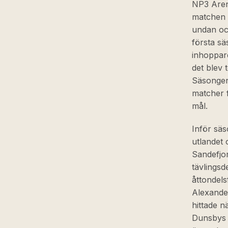
NP3 Aren
matchen 
undan oc
första sä
inhoppare
det blev 
Säsongen 
matcher f
mål.
Inför säs
utlandet
Sandefjor
tävlingsd
åttondel
Alexande
hittade n
Dunsbys t