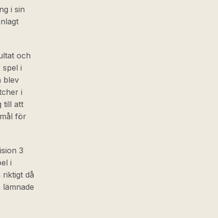
g i sin
nlagt
ultat och
spel i
n blev
tcher i
ill att
 mål för
ision 3
l i
riktigt då
ch lämnade