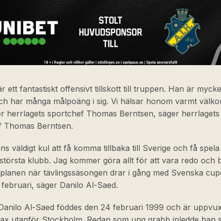
r ett fantastiskt offensivt tillskott till truppen. Han är myck
ch har många målpoäng i sig. Vi hälsar honom varmt välko
er herrlagets sportchef Thomas Berntsen, säger herrlagets
f Thomas Berntsen.
ns väldigt kul att få komma tillbaka till Sverige och få spela
största klubb. Jag kommer göra allt för att vara redo och 
 planen när tävlingssäsongen drar i gång med Svenska cup
 februari, säger Danilo Al-Saed.
 Danilo Al-Saed föddes den 24 februari 1999 och är uppvux
trax utanför Stockholm. Redan som ung grabb inledde han s