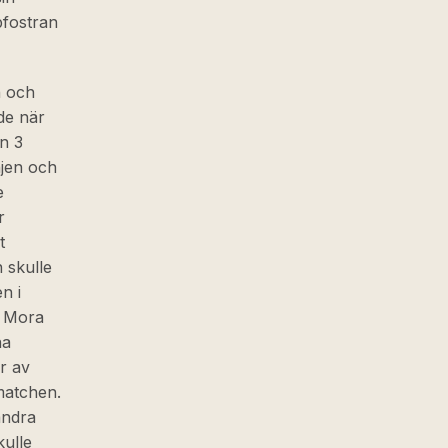
pfostran
n och
de när
n 3
njen och
e
r
t
 skulle
n i
K Mora
na
r av
matchen.
ändra
kulle