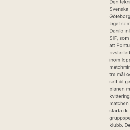
Den tekni
Svenska 
Göteborg
laget som
Danilo i
SIF, som 
att Pontu
rivstarta
inom lopp
matchminu
tre mål o
satt dit 
planen me
kvitterin
matchen m
starta de
gruppspe
klubb. D