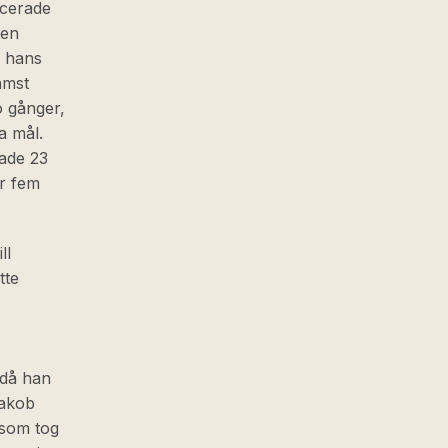
ucerade
ken
r hans
ämst
o gånger,
a mål.
lade 23
ör fem
ll
tte
 då han
Jakob
 som tog