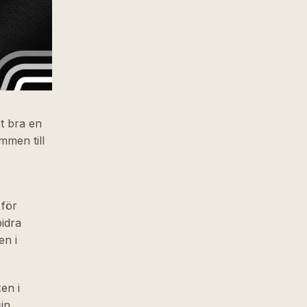
et bra en
mmen till
 för
bidra
en i
en i
in