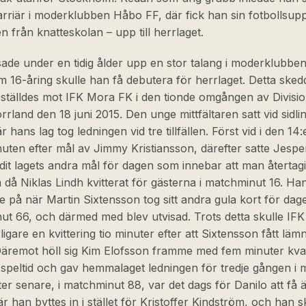
arriär i moderklubben Håbo FF, där fick han sin fotbollsup
n från knatteskolan – upp till herrlaget.
sade under en tidig ålder upp en stor talang i moderklubbe
 16-åring skulle han få debutera för herrlaget. Detta sked
ställdes mot IFK Mora FK i den tionde omgången av Divisio
rland den 18 juni 2015. Den unge mittfältaren satt vid sidli
 hans lag tog ledningen vid tre tillfällen. Först vid i den 14:
ten efter mål av Jimmy Kristiansson, därefter satte Jespe
it lagets andra mål för dagen som innebar att man återtagi
 då Niklas Lindh kvitterat för gästerna i matchminut 16. Han
e på när Martin Sixtensson tog sitt andra gula kort för dage
ut 66, och därmed med blev utvisad. Trots detta skulle IF
rligare en kvittering tio minuter efter att Sixtensson fått läm
Däremot höll sig Kim Elofsson framme med fem minuter kva
 speltid och gav hemmalaget ledningen för tredje gången i 
er senare, i matchminut 88, var det dags för Danilo att få 
r han byttes in i stället för Kristoffer Kindström, och han s