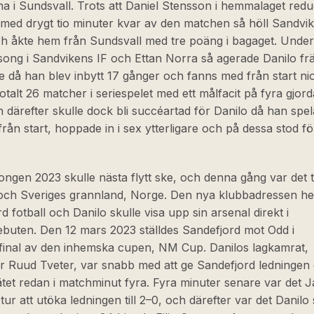
a i Sundsvall. Trots att Daniel Stensson i hemmalaget red
med drygt tio minuter kvar av den matchen så höll Sandvi
h åkte hem från Sundsvall med tre poäng i bagaget. Unde
song i Sandvikens IF och Ettan Norra så agerade Danilo fr
 då han blev inbytt 17 gånger och fanns med från start ni
totalt 26 matcher i seriespelet med ett målfacit på fyra gjord
därefter skulle dock bli succéartad för Danilo då han spe
rån start, hoppade in i sex ytterligare och på dessa stod f
ongen 2023 skulle nästa flytt ske, och denna gång var det ti
 och Sveriges grannland, Norge. Den nya klubbadressen he
d fotball och Danilo skulle visa upp sin arsenal direkt i
ebuten. Den 12 mars 2023 ställdes Sandefjord mot Odd i
sfinal av den inhemska cupen, NM Cup. Danilos lagkamrat,
r Ruud Tveter, var snabb med att ge Sandefjord ledningen
ätet redan i matchminut fyra. Fyra minuter senare var det 
ur att utöka ledningen till 2–0, och därefter var det Danilo