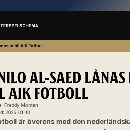
TER
SPELSCHEMA
as in till AIK Fotboll
NILO AL-SAED LÅNAS 
L AIK FOTBOLL
e:
Freddy Montan
ad:
2025-01-10
otboll är överens med den nederländsk