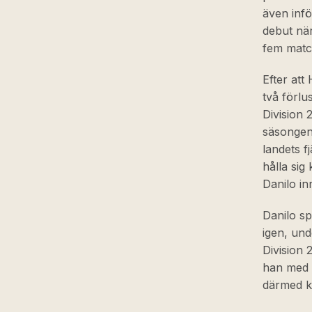
även infö
debut nä
fem match
Efter att
två förlu
Division 
säsongen 
landets f
hålla sig
Danilo in
Danilo sp
igen, un
Division 
han med s
därmed k