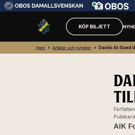
KÖP BILJETT
NYHE
Danilo Al-Saed lån
Hem
Artiklar och nyheter
DA
TIL
Författar
Publicer
AIK F