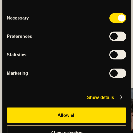
Consent
Necessary
Selection
Preferences
Statistics
TRUPPEN MOT
ÖRGRYTE IS
Marketing
Show details
Allow all
Allow selection