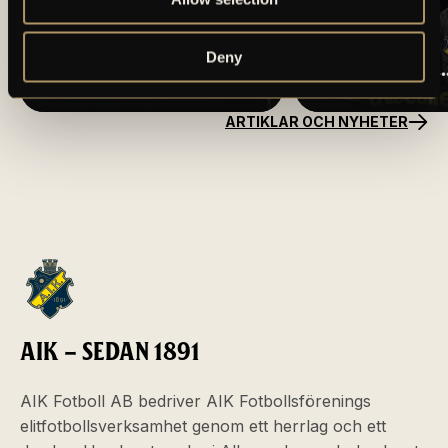
BORTARESEINFO:
NANA-KOFI
ÖRGRYTE IS – AIK
DONKOR
Deny
(HERR)
ANSLUTER TILL
AIK FOTBOLL
ARTIKLAR OCH NYHETER
AIK – SEDAN 1891
AIK Fotboll AB bedriver AIK Fotbollsförenings
elitfotbollsverksamhet genom ett herrlag och ett