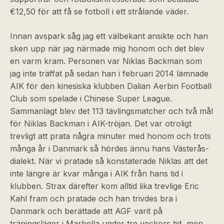
€12,50 för att få se fotboll i ett strålande väder.
Innan avspark såg jag ett välbekant ansikte och han
sken upp när jag närmade mig honom och det blev
en varm kram. Personen var Niklas Backman som
jag inte träffat på sedan han i februari 2014 lämnade
AIK för den kinesiska klubben Dalian Aerbin Football
Club som spelade i Chinese Super League.
Sammanlagt blev det 113 tävlingsmatcher och två mål
för Niklas Backman i AIK-tröjan. Det var otroligt
trevligt att prata några minuter med honom och trots
många år i Danmark så hördes ännu hans Västerås-
dialekt. När vi pratade så konstaterade Niklas att det
inte längre är kvar många i AIK från hans tid i
klubben. Strax därefter kom alltid lika trevlige Eric
Kahl fram och pratade och han trivdes bra i
Danmark och berättade att AGF varit på
träningsläger i Marbella under tre veckors tid, men