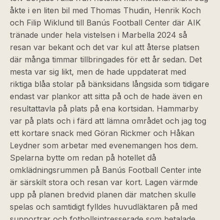
åkte i en liten bil med Thomas Thudin, Henrik Koch
och Filip Wiklund till Banús Football Center där AIK
tränade under hela vistelsen i Marbella 2024 så
resan var bekant och det var kul att återse platsen
där många timmar tillbringades för ett år sedan. Det
mesta var sig likt, men de hade uppdaterat med
riktiga blåa stolar på bänksidans långsida som tidigare
endast var plankor att sitta på och de hade även en
resultattavla på plats på ena kortsidan. Hammarby
var på plats och i färd att lämna området och jag tog
ett kortare snack med Göran Rickmer och Håkan
Leydner som arbetar med evenemangen hos dem.
Spelarna bytte om redan på hotellet då
omklädningsrummen på Banús Football Center inte
är särskilt stora och resan var kort. Lagen värmde
upp på planen bredvid planen där matchen skulle
spelas och samtidigt fylldes huvudläktaren på med
supportrar och fotbollsintresserade som betalade