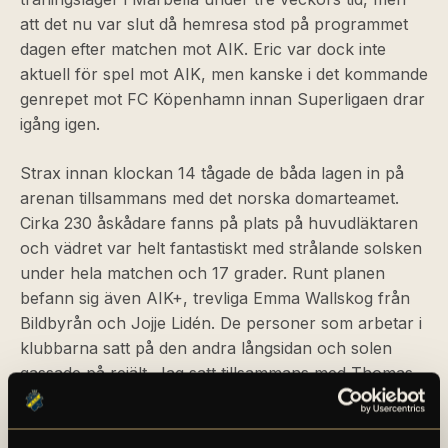
att det nu var slut då hemresa stod på programmet
dagen efter matchen mot AIK. Eric var dock inte
aktuell för spel mot AIK, men kanske i det kommande
genrepet mot FC Köpenhamn innan Superligaen drar
igång igen.
Strax innan klockan 14 tågade de båda lagen in på
arenan tillsammans med det norska domarteamet.
Cirka 230 åskådare fanns på plats på huvudläktaren
och vädret var helt fantastiskt med strålande solsken
under hela matchen och 17 grader. Runt planen
befann sig även AIK+, trevliga Emma Wallskog från
Bildbyrån och Jojje Lidén. De personer som arbetar i
klubbarna satt på den andra långsidan och solen
gassade på rejält. Jag satt tillsammans med Thomas
Berntsen, Sotirios Papagiannopoulos, Louise
Rodgers Holte och Johnny Gustafsson och det var