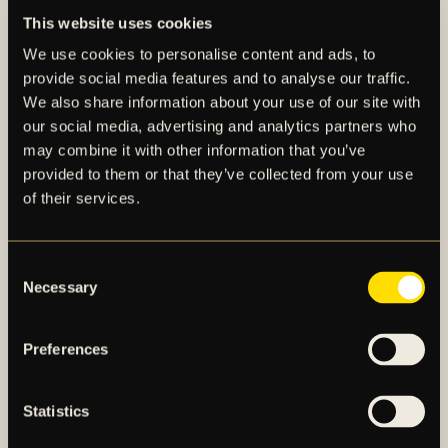
väl minst sagt några förvånade miner både på plan
This website uses cookies
och på läktarplats då Dino Beširović i inledning av
matchen tycktes fällas av AGF:s målvakt, men
We use cookies to personalise content and ads, to
domarna valde att fria. Slutresultatet blev 0–1 efter att
provide social media features and to analyse our traffic.
danskarna avgjort i den första halvleken i en match
We also share information about your use of our site with
som präglades av få målchanser för AIK och en
our social media, advertising and analytics partners who
mängd gula kort, bland annat för filmning och
may combine it with other information that you’ve
protest. Efter slutsignalen genomfördes en spontan
provided to them or that they’ve collected from your use
of their services.
Mixed zone utanför omklädningsrummet då
Fotbollskanalen, Expressen samt Fotboll Sthlm var
på plats och det blev kortare snack med John
Consent
Guidetti, Anton Salétros, Kristoffer Nordfeldt och
Necessary
Selection
Jere Uronen.
De som inte spelade i matchen, eller fick sparsamt
Preferences
med speltid, genomförde en drygt halvtimmes lång
träning på en uppvärmningsyta bredvid de ordinarie
Statistics
planerna. Väl tillbaka på hotellet satte sig