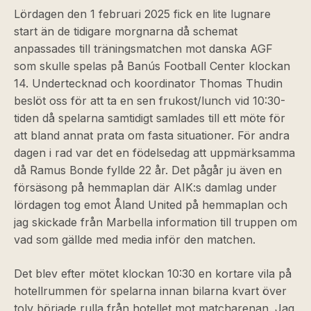
Lördagen den 1 februari 2025 fick en lite lugnare
start än de tidigare morgnarna då schemat
anpassades till träningsmatchen mot danska AGF
som skulle spelas på Banús Football Center klockan
14. Undertecknad och koordinator Thomas Thudin
beslöt oss för att ta en sen frukost/lunch vid 10:30-
tiden då spelarna samtidigt samlades till ett möte för
att bland annat prata om fasta situationer. För andra
dagen i rad var det en födelsedag att uppmärksamma
då Ramus Bonde fyllde 22 år. Det pågår ju även en
försäsong på hemmaplan där AIK:s damlag under
lördagen tog emot Åland United på hemmaplan och
jag skickade från Marbella information till truppen om
vad som gällde med media inför den matchen.
Det blev efter mötet klockan 10:30 en kortare vila på
hotellrummen för spelarna innan bilarna kvart över
tolv började rulla från hotellet mot matcharenan. Jag