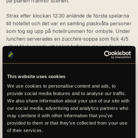
på planen framför scenen.
Strax efter klockan 12:30 anlände de första spelarna
till hotellet och det var en samling plaskvåta personer
som tog sig upp på hotellrummen för ombyte. Under
lunchen serverades en zucchini-soppa som fick 4/5
vilket förkunnade att köket befinner sig i en formtopp
där de tre senaste sopporna noterat 13 av 15 möjliga
poäng. I like it. Efter lunchen var ett gäng
intervjuförfrågningar inbokade. Stanley Wilson och
This website uses cookies
Aroko Humphrey Omondi satte sig med Samuel
Levander från Fotboll Sthlm, John Guidetti pratade
We use cookies to personalise content and ads, to
med Fotbollskanalens Andréas Sundberg och de två
provide social media features and to analyse our traffic.
poddarna Testa stör och Vi är överallt hade Mads
We also share information about your use of our site with
Thychosen, Victor Andersson och Andreas Redkin
our social media, advertising and analytics partners who
som gäster.
may combine it with other information that you’ve
provided to them or that they’ve collected from your use
of their services.
Det regnade fortsatt rejält under merparten av