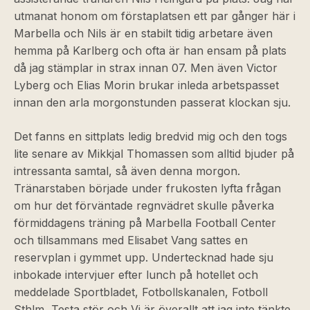
utmanat honom om förstaplatsen ett par gånger här i
Marbella och Nils är en stabilt tidig arbetare även
hemma på Karlberg och ofta är han ensam på plats
då jag stämplar in strax innan 07. Men även Victor
Lyberg och Elias Morin brukar inleda arbetspasset
innan den arla morgonstunden passerat klockan sju.
Det fanns en sittplats ledig bredvid mig och den togs
lite senare av Mikkjal Thomassen som alltid bjuder på
intressanta samtal, så även denna morgon.
Tränarstaben började under frukosten lyfta frågan
om hur det förväntade regnvädret skulle påverka
förmiddagens träning på Marbella Football Center
och tillsammans med Elisabet Vang sattes en
reservplan i gymmet upp. Undertecknad hade sju
inbokade intervjuer efter lunch på hotellet och
meddelade Sportbladet, Fotbollskanalen, Fotboll
Sthlm, Testa stör och Vi är överallt att jag inte tänkte