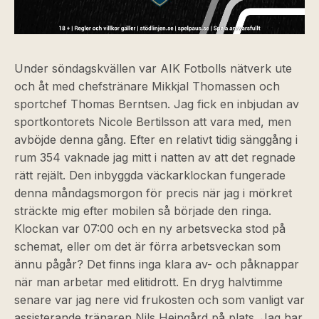
Under söndagskvällen var AIK Fotbolls nätverk ute
och åt med chefstränare Mikkjal Thomassen och
sportchef Thomas Berntsen. Jag fick en inbjudan av
sportkontorets Nicole Bertilsson att vara med, men
avböjde denna gång. Efter en relativt tidig sänggång i
rum 354 vaknade jag mitt i natten av att det regnade
rätt rejält. Den inbyggda väckarklockan fungerade
denna måndagsmorgon för precis när jag i mörkret
sträckte mig efter mobilen så började den ringa.
Klockan var 07:00 och en ny arbetsvecka stod på
schemat, eller om det är förra arbetsveckan som
ännu pågår? Det finns inga klara av- och påknappar
när man arbetar med elitidrott. En dryg halvtimme
senare var jag nere vid frukosten och som vanligt var
assisterande tränaren Nils Heingård på plats. Jag har