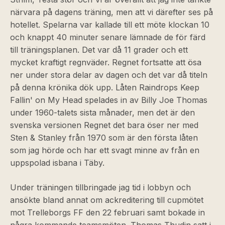
närvara på dagens träning, men att vi därefter ses på
hotellet. Spelarna var kallade till ett möte klockan 10
och knappt 40 minuter senare lämnade de för färd
till träningsplanen. Det var då 11 grader och ett
mycket kraftigt regnväder. Regnet fortsatte att ösa
ner under stora delar av dagen och det var då titeln
på denna krönika dök upp. Låten Raindrops Keep
Fallin' on My Head spelades in av Billy Joe Thomas
under 1960-talets sista månader, men det är den
svenska versionen Regnet det bara öser ner med
Sten & Stanley från 1970 som är den första låten
som jag hörde och har ett svagt minne av från en
uppspolad isbana i Täby.
Under träningen tillbringade jag tid i lobbyn och
ansökte bland annat om ackreditering till cupmötet
mot Trelleborgs FF den 22 februari samt bokade in