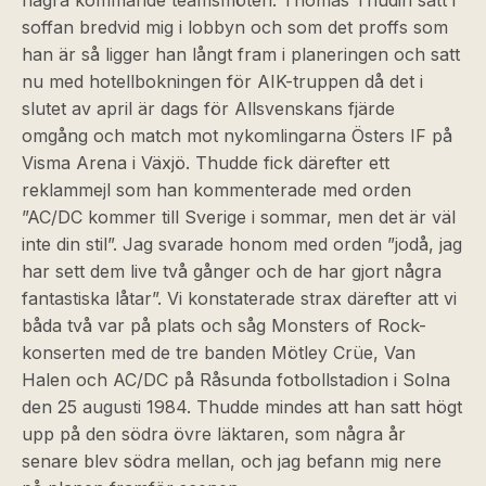
några kommande teamsmöten. Thomas Thudin satt i
soffan bredvid mig i lobbyn och som det proffs som
han är så ligger han långt fram i planeringen och satt
nu med hotellbokningen för AIK-truppen då det i
slutet av april är dags för Allsvenskans fjärde
omgång och match mot nykomlingarna Östers IF på
Visma Arena i Växjö. Thudde fick därefter ett
reklammejl som han kommenterade med orden
”AC/DC kommer till Sverige i sommar, men det är väl
inte din stil”. Jag svarade honom med orden ”jodå, jag
har sett dem live två gånger och de har gjort några
fantastiska låtar”. Vi konstaterade strax därefter att vi
båda två var på plats och såg Monsters of Rock-
konserten med de tre banden Mötley Crüe, Van
Halen och AC/DC på Råsunda fotbollstadion i Solna
den 25 augusti 1984. Thudde mindes att han satt högt
upp på den södra övre läktaren, som några år
senare blev södra mellan, och jag befann mig nere