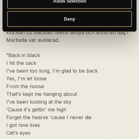
prata med ännu en i staben, denna gång Fernando
Allow selection
Holmqvist-Amu. Efter middagen begav jag mig upp till
rum 354 för att förbereda för de kommande dagarna
Deny
och jag blev denna kväll kvar på rummet. Strax efter
klockan 02 släcktes flitens lampa och ännu en dag i
Marbella var avklarad.
”Back in black
I hit the sack
I've been too long, I'm glad to be back
Yes, I'm let loose
From the noose
That's kept me hanging about
I've been looking at the sky
'Cause it's gettin' me high
Forget the hearse 'cause I never die
I got nine lives
Cat's eyes