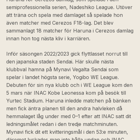
semiprofessionella serien, Nadeshiko League. Utöver
att träna och spela med damlaget så spelade hon
även matcher med Cerezos F18-lag. Det blev
sammanlagt 18 matcher för Haruna i Cerezos damlag
innan hon tog nästa kliv i karriären.
Inför säsongen 2022/2023 gick flyttlasset norrut till
den japanska staden Sendai. Här skulle nästa
klubbval hamna på Mynavi Vegalta Sendai som
spelar i landet högsta serie, Yogibo WE League.
Debuten för sin nya klubb och i WE League kom den
5 mars när INAC Kobe Leonessa kom på besök till
Yurtec Stadium. Haruna inledde matchen på bänken
men fick äntra planen till den andra halvleken då
hemmalaget låg under med 0–1 efter att INAC satt dit
ledningsmålet redan i den tredje matchminuten.
Mynavi fick dit ett kvitteringsmål i den 53:e minuten,
däremot lyckades man inte hålla undan och INAC