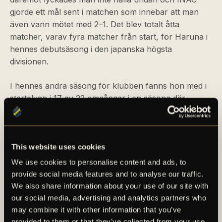
gjorde ett mål sent i matchen som innebar att man
även vann mötet med 2–1. Det blev totalt åtta
matcher, varav fyra matcher från start, för Haruna i
hennes debutsäsong i den japanska högsta
divisionen.
I hennes andra säsong för klubben fanns hon med i
startelvan i 17 av 22 omgångar i en säsong där
Mynavi till slut placerade sig på en tionde plats i
ligatabellen.
Den 9 juli 2024 meddelade AIK Fotboll att man
This website uses cookies
kommit överens med japanskan om ett avtal som
We use cookies to personalise content and ads, to
sträcker sig till den 31 december 2025. Debuten kom
provide social media features and to analyse our traffic.
den 24 augusti samma år när Vittsjö GIK kom på
We also share information about your use of our site with
besök till Skytteholms IP i Solna. Haruna fanns med i
our social media, advertising and analytics partners who
startelvan och skulle även spela samtliga minuter i
may combine it with other information that you’ve
förlusten (2–3). Hennes första mål i den svartgula
provided to them or that they’ve collected from your use