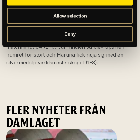
man vann samtliga matcher. Man fortsatte sedan att
imponera då man slog ut Frankrike i kvartsfinalen
efter att Haruna satt dit den avgörande straffen i
Allow selection
straffläggningen. Japan ställdes därefter mot Brasilien
i semifinal och man skulle även se till att gå vinnande
Deny
ur den matchen efter att Maika Hamano avgjort i
matchminut 84 (2–1). Väl i finalen så blev Spanien
numret för stort och Haruna fick nöja sig med en
silvermedalj i världsmästerskapet (1–3).
FLER NYHETER FRÅN
DAMLAGET