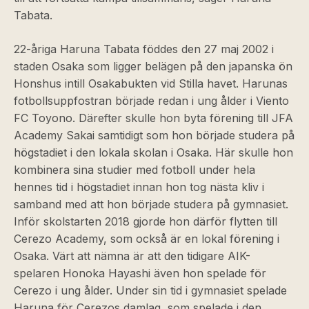
Tabata.
22-åriga Haruna Tabata föddes den 27 maj 2002 i
staden Osaka som ligger belägen på den japanska ön
Honshus intill Osakabukten vid Stilla havet. Harunas
fotbollsuppfostran började redan i ung ålder i Viento
FC Toyono. Därefter skulle hon byta förening till JFA
Academy Sakai samtidigt som hon började studera på
högstadiet i den lokala skolan i Osaka. Här skulle hon
kombinera sina studier med fotboll under hela
hennes tid i högstadiet innan hon tog nästa kliv i
samband med att hon började studera på gymnasiet.
Inför skolstarten 2018 gjorde hon därför flytten till
Cerezo Academy, som också är en lokal förening i
Osaka. Värt att nämna är att den tidigare AIK-
spelaren Honoka Hayashi även hon spelade för
Cerezo i ung ålder. Under sin tid i gymnasiet spelade
Haruna för Cerezos damlag, som spelade i den