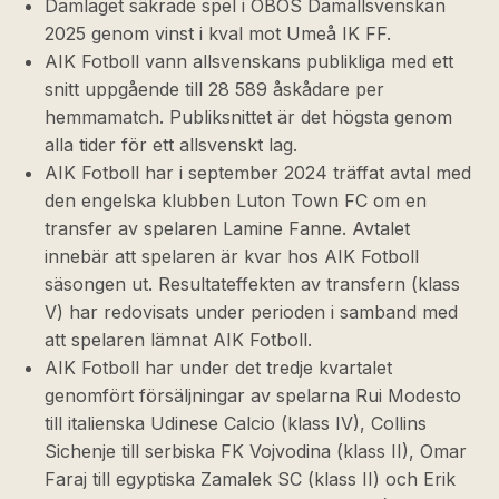
Damlaget säkrade spel i OBOS Damallsvenskan
2025 genom vinst i kval mot Umeå IK FF.
AIK Fotboll vann allsvenskans publikliga med ett
snitt uppgående till 28 589 åskådare per
hemmamatch. Publiksnittet är det högsta genom
alla tider för ett allsvenskt lag.
AIK Fotboll har i september 2024 träffat avtal med
den engelska klubben Luton Town FC om en
transfer av spelaren Lamine Fanne. Avtalet
innebär att spelaren är kvar hos AIK Fotboll
säsongen ut. Resultateffekten av transfern (klass
V) har redovisats under perioden i samband med
att spelaren lämnat AIK Fotboll.
AIK Fotboll har under det tredje kvartalet
genomfört försäljningar av spelarna Rui Modesto
till italienska Udinese Calcio (klass IV), Collins
Sichenje till serbiska FK Vojvodina (klass II), Omar
Faraj till egyptiska Zamalek SC (klass II) och Erik