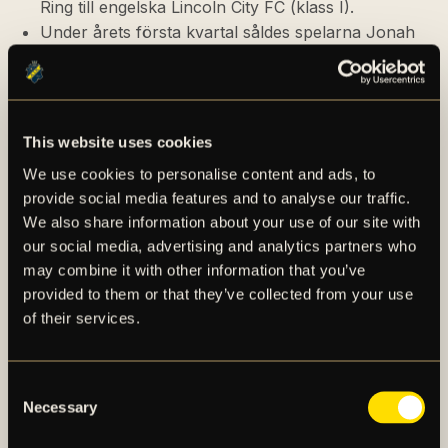
Ring till engelska Lincoln City FC (klass I).
Under årets första kvartal såldes spelarna Jonah
Kusi-Asare till tyska FC Bayern München (klass V),
Erick Otieno till polska RKS Raków Częstochowa
(klass III), Abdussalam Magashy till Kalmar FF
(klass I) och Hugo Aviander (klass I) till GIF
This website uses cookies
Sundsvall samt Benjamin Mbunga Kimpioka till
We use cookies to personalise content and ads, to
skotska St. Johnstone FC (Neg).
provide social media features and to analyse our traffic.
AIK Fotboll har initierat ett
We also share information about your use of our site with
kostnadsreduceringsprogram. Programmet
our social media, advertising and analytics partners who
omfattar en omorganisation som genomförts
may combine it with other information that you’ve
under det tredje kvartalet omfattande
provided to them or that they’ve collected from your use
omorganisation samt analys och reducering av
of their services.
kostnader för inköp av varor och tjänster.
Chefstränaren för herrlaget, Henning Berg,
lämnade AIK Fotboll under speluppehållet i juni.
Consent
Den 16 juli tillträdde Mikkjal Thomassen som ny
Necessary
Selection
chefstränare för herrlaget.