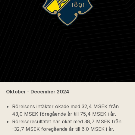
Oktober - December 2024
Rörelsens intäkter ökade med 32,4 MSEK från
43,0 MSEK föregående år till 75,4 MSEK i år.
Rörelseresultatet har ökat med 38,7 MSEK från
-32,7 MSEK föregående år till 6,0 MSEK i år.