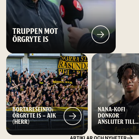
TRUPPEN MOT
ÖRGRYTE IS
BORTARESEINFO:
NANA-KOFI
ÖRGRYTE IS – AIK
DONKOR
(HERR)
ANSLUTER TILL
AIK FOTBOLL
ARTIKLAR OCH NYHETER