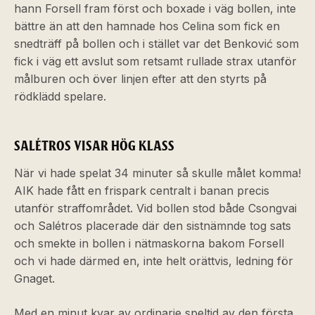
hann Forsell fram först och boxade i väg bollen, inte
bättre än att den hamnade hos Celina som fick en
snedträff på bollen och i stället var det Benković som
fick i väg ett avslut som retsamt rullade strax utanför
målburen och över linjen efter att den styrts på
rödklädd spelare.
SALÉTROS VISAR HÖG KLASS
När vi hade spelat 34 minuter så skulle målet komma!
AIK hade fått en frispark centralt i banan precis
utanför straffområdet. Vid bollen stod både Csongvai
och Salétros placerade där den sistnämnde tog sats
och smekte in bollen i nätmaskorna bakom Forsell
och vi hade därmed en, inte helt orättvis, ledning för
Gnaget.
Med en minut kvar av ordinarie speltid av den första