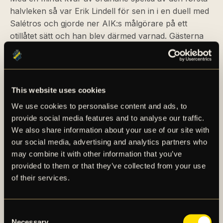
halvleken så var Erik Lindell för sen in i en duell med
Salétros och gjorde ner AIK:s målgörare på ett
otillåtet sätt och han blev därmed varnad. Gästerna
gjorda sina försök att få in en kvittering innan den
första akten var färdigspelad, men AIK hade bra
kontroll på sina motståndare och ledde därför
cupmötet när de första 45 var spelade.
This website uses cookies
We use cookies to personalise content and ads, to
När de 15 vilominuterna var över så stegade bägge
provide social media features and to analyse our traffic.
lag ut på planen igen för att spela färdigt fredagens
We also share information about your use of our site with
cupmöte. Kl 19:34 blåste dagens huvuddomare,
our social media, advertising and analytics partners who
Farouk Nehdi, i visselpipan och gästerna satte bollen
may combine it with other information that you’ve
åter i spel. Det dröjde fram till den 50:e matchminuten
provided to them or that they’ve collected from your use
innan den första riktiga
of their services.
TIDIGARE AIK-ANFALLAREN KVITTERAR
Consent
Necessary