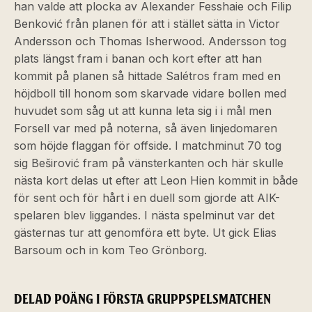
han valde att plocka av Alexander Fesshaie och Filip
Benković från planen för att i stället sätta in Victor
Andersson och Thomas Isherwood. Andersson tog
plats längst fram i banan och kort efter att han
kommit på planen så hittade Salétros fram med en
höjdboll till honom som skarvade vidare bollen med
huvudet som såg ut att kunna leta sig i i mål men
Forsell var med på noterna, så även linjedomaren
som höjde flaggan för offside. I matchminut 70 tog
sig Beširović fram på vänsterkanten och här skulle
nästa kort delas ut efter att Leon Hien kommit in både
för sent och för hårt i en duell som gjorde att AIK-
spelaren blev liggandes. I nästa spelminut var det
gästernas tur att genomföra ett byte. Ut gick Elias
Barsoum och in kom Teo Grönborg.
DELAD POÄNG I FÖRSTA GRUPPSPELSMATCHEN