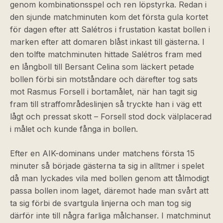
genom kombinationsspel och ren löpstyrka. Redan i
den sjunde matchminuten kom det första gula kortet
för dagen efter att Salétros i frustation kastat bollen i
marken efter att domaren blåst inkast till gästerna. I
den tolfte matchminuten hittade Salétros fram med
en långboll till Bersant Celina som läckert petade
bollen förbi sin motståndare och därefter tog sats
mot Rasmus Forsell i bortamålet, när han tagit sig
fram till straffområdeslinjen så tryckte han i väg ett
lågt och pressat skott – Forsell stod dock välplacerad
i målet och kunde fånga in bollen.
Efter en AIK-dominans under matchens första 15
minuter så började gästerna ta sig in alltmer i spelet
då man lyckades vila med bollen genom att tålmodigt
passa bollen inom laget, däremot hade man svårt att
ta sig förbi de svartgula linjerna och man tog sig
därför inte till några farliga målchanser. I matchminut