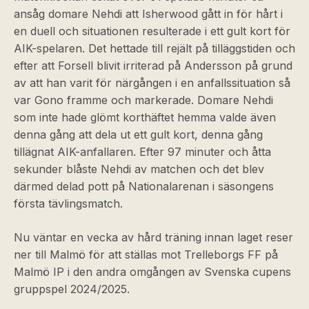
ansåg domare Nehdi att Isherwood gått in för hårt i
en duell och situationen resulterade i ett gult kort för
AIK-spelaren. Det hettade till rejält på tilläggstiden och
efter att Forsell blivit irriterad på Andersson på grund
av att han varit för närgången i en anfallssituation så
var Gono framme och markerade. Domare Nehdi
som inte hade glömt korthäftet hemma valde även
denna gång att dela ut ett gult kort, denna gång
tillägnat AIK-anfallaren. Efter 97 minuter och åtta
sekunder blåste Nehdi av matchen och det blev
därmed delad pott på Nationalarenan i säsongens
första tävlingsmatch.
Nu väntar en vecka av hård träning innan laget reser
ner till Malmö för att ställas mot Trelleborgs FF på
Malmö IP i den andra omgången av Svenska cupens
gruppspel 2024/2025.