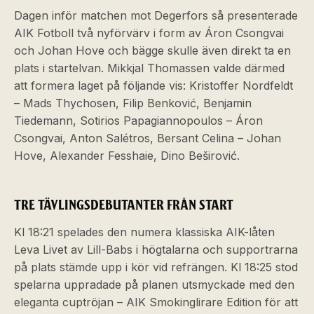
Dagen inför matchen mot Degerfors så presenterade
AIK Fotboll två nyförvärv i form av Áron Csongvai
och Johan Hove och bägge skulle även direkt ta en
plats i startelvan. Mikkjal Thomassen valde därmed
att formera laget på följande vis: Kristoffer Nordfeldt
– Mads Thychosen, Filip Benković, Benjamin
Tiedemann, Sotirios Papagiannopoulos ­– Áron
Csongvai, Anton Salétros, Bersant Celina – Johan
Hove, Alexander Fesshaie, Dino Beširović.
TRE TÄVLINGSDEBUTANTER FRÅN START
Kl 18:21 spelades den numera klassiska AIK-låten
Leva Livet av Lill-Babs i högtalarna och supportrarna
på plats stämde upp i kör vid refrängen. Kl 18:25 stod
spelarna uppradade på planen utsmyckade med den
eleganta cuptröjan – AIK Smokinglirare Edition för att