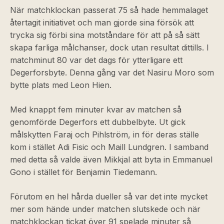
När matchklockan passerat 75 så hade hemmalaget
återtagit initiativet och man gjorde sina försök att
trycka sig förbi sina motståndare för att på så sätt
skapa farliga målchanser, dock utan resultat dittills. I
matchminut 80 var det dags för ytterligare ett
Degerforsbyte. Denna gång var det Nasiru Moro som
bytte plats med Leon Hien.
Med knappt fem minuter kvar av matchen så
genomförde Degerfors ett dubbelbyte. Ut gick
målskytten Faraj och Pihlström, in för deras ställe
kom i stället Adi Fisic och Maill Lundgren. I samband
med detta så valde även Mikkjal att byta in Emmanuel
Gono i stället för Benjamin Tiedemann.
Förutom en hel hårda dueller så var det inte mycket
mer som hände under matchen slutskede och när
matchklockan tickat över 91 spelade minuter så