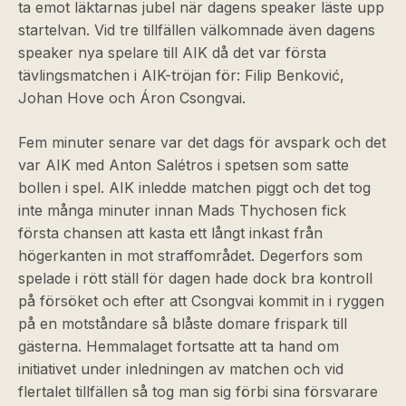
ta emot läktarnas jubel när dagens speaker läste upp
startelvan. Vid tre tillfällen välkomnade även dagens
speaker nya spelare till AIK då det var första
tävlingsmatchen i AIK-tröjan för: Filip Benković,
Johan Hove och Áron Csongvai.
Fem minuter senare var det dags för avspark och det
var AIK med Anton Salétros i spetsen som satte
bollen i spel. AIK inledde matchen piggt och det tog
inte många minuter innan Mads Thychosen fick
första chansen att kasta ett långt inkast från
högerkanten in mot straffområdet. Degerfors som
spelade i rött ställ för dagen hade dock bra kontroll
på försöket och efter att Csongvai kommit in i ryggen
på en motståndare så blåste domare frispark till
gästerna. Hemmalaget fortsatte att ta hand om
initiativet under inledningen av matchen och vid
flertalet tillfällen så tog man sig förbi sina försvarare