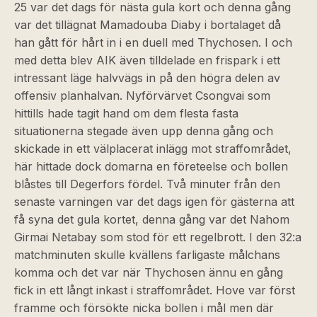
25 var det dags för nästa gula kort och denna gång
var det tillägnat Mamadouba Diaby i bortalaget då
han gått för hårt in i en duell med Thychosen. I och
med detta blev AIK även tilldelade en frispark i ett
intressant läge halvvägs in på den högra delen av
offensiv planhalvan. Nyförvärvet Csongvai som
hittills hade tagit hand om dem flesta fasta
situationerna stegade även upp denna gång och
skickade in ett välplacerat inlägg mot straffområdet,
här hittade dock domarna en företeelse och bollen
blåstes till Degerfors fördel. Två minuter från den
senaste varningen var det dags igen för gästerna att
få syna det gula kortet, denna gång var det Nahom
Girmai Netabay som stod för ett regelbrott. I den 32:a
matchminuten skulle kvällens farligaste målchans
komma och det var när Thychosen ännu en gång
fick in ett långt inkast i straffområdet. Hove var först
framme och försökte nicka bollen i mål men där