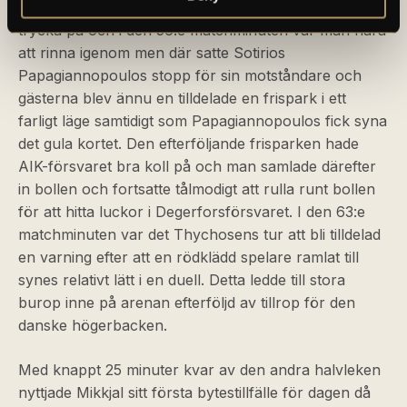
Gästerna med ny luft under vingarna fortsatte att
trycka på och i den 56:e matchminuten var man nära
att rinna igenom men där satte Sotirios
Papagiannopoulos stopp för sin motståndare och
gästerna blev ännu en tilldelade en frispark i ett
farligt läge samtidigt som Papagiannopoulos fick syna
det gula kortet. Den efterföljande frisparken hade
AIK-försvaret bra koll på och man samlade därefter
in bollen och fortsatte tålmodigt att rulla runt bollen
för att hitta luckor i Degerforsförsvaret. I den 63:e
matchminuten var det Thychosens tur att bli tilldelad
en varning efter att en rödklädd spelare ramlat till
synes relativt lätt i en duell. Detta ledde till stora
burop inne på arenan efterföljd av tillrop för den
danske högerbacken.
Med knappt 25 minuter kvar av den andra halvleken
nyttjade Mikkjal sitt första bytestillfälle för dagen då