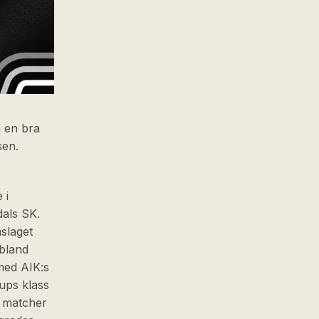
h en bra
sen.
 i
dals SK.
slaget
 bland
med AIK:s
ups klass
a matcher