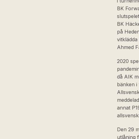
i turneri
BK Forwar
slutspel
BK Häcken
på Heden 
vitklädda
Ahmed Fa
2020 spe
pandemin
då AIK mö
bänken i
Allsvens
meddelad
annat P19
allsvens
Den 29 m
utlåning 