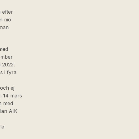
 efter
n nio
 man
 med
cember
i 2022.
 i fyra
och ej
en 14 mars
ns med
llan AIK
la