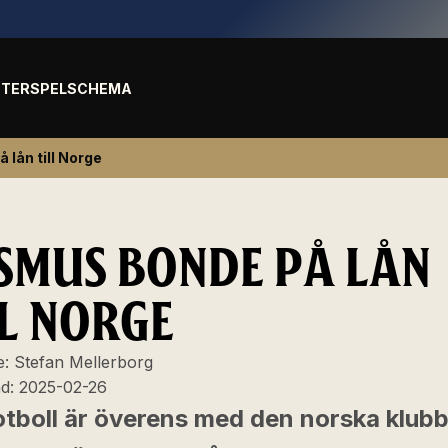
TER
SPELSCHEMA
lån till Norge
SMUS BONDE PÅ LÅN
LL NORGE
e:
Stefan Mellerborg
ad:
2025-02-26
otboll är överens med den norska klub