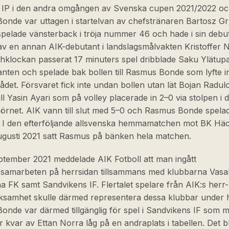
 IP i den andra omgången av Svenska cupen 2021/2022 o
onde var uttagen i startelvan av chefstränaren Bartosz Gr
pelade vänsterback i tröja nummer 46 och hade i sin debu
av en annan AIK-debutant i landslagsmålvakten Kristoffer N
hklockan passerat 17 minuters spel dribblade Saku Ylätup
nten och spelade bak bollen till Rasmus Bonde som lyfte in
ådet. Försvaret fick inte undan bollen utan lät Bojan Radul
ill Yasin Ayari som på volley placerade in 2–0 via stolpen i d
örnet. AIK vann till slut med 5–0 och Rasmus Bonde spela
 I den efterföljande allsvenska hemmamatchen mot BK Häc
ugusti 2021 satt Rasmus på bänken hela matchen.
ptember 2021 meddelade AIK Fotboll att man ingått
ssamarbeten på herrsidan tillsammans med klubbarna Vasal
a FK samt Sandvikens IF. Flertalet spelare från AIK:s herr
rksamhet skulle därmed representera dessa klubbar under 
nde var därmed tillgänglig för spel i Sandvikens IF som m
kvar av Ettan Norra låg på en andraplats i tabellen. Det b