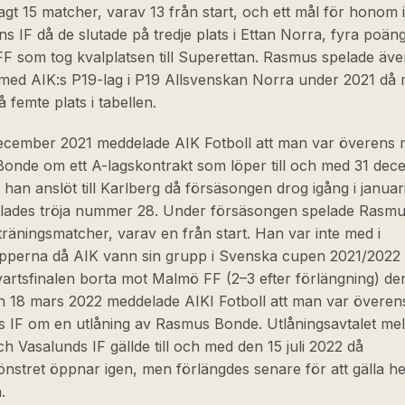
t 15 matcher, varav 13 från start, och ett mål för honom i
s IF då de slutade på tredje plats i Ettan Norra, fyra poäng
F som tog kvalplatsen till Superettan. Rasmus spelade äve
med AIK:s P19-lag i P19 Allsvenskan Norra under 2021 då
å femte plats i tabellen.
ecember 2021 meddelade AIK Fotboll att man var överens
onde om ett A-lagskontrakt som löper till och med 31 de
han anslöt till Karlberg då försäsongen drog igång i januar
delades tröja nummer 28. Under försäsongen spelade Rasmus
träningsmatcher, varav en från start. Han var inte med i
pperna då AIK vann sin grupp i Svenska cupen 2021/2022 
kvartsfinalen borta mot Malmö FF (2–3 efter förlängning) d
n 18 mars 2022 meddelade AIKI Fotboll att man var övere
s IF om en utlåning av Rasmus Bonde. Utlåningsavtalet me
ch Vasalunds IF gällde till och med den 15 juli 2022 då
önstret öppnar igen, men förlängdes senare för att gälla he
.