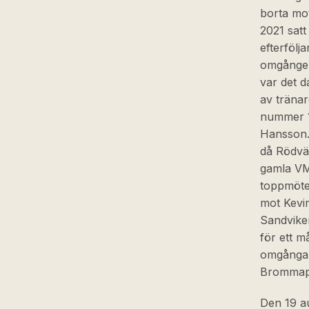
borta mot
2021 sat
efterföl
omgången 
var det d
av träna
nummer 1
Hansson. 
då Rödvä
gamla VM
toppmöte
mot Kevin
Sandviken
för ett m
omgångar 
Brommap
Den 19 au