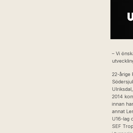
– Vi önsk
utvecklin
22-årige
Södersju
Ulriksdal
2014 kom 
innan ha
annat Le
U16-lag 
SEF Trop