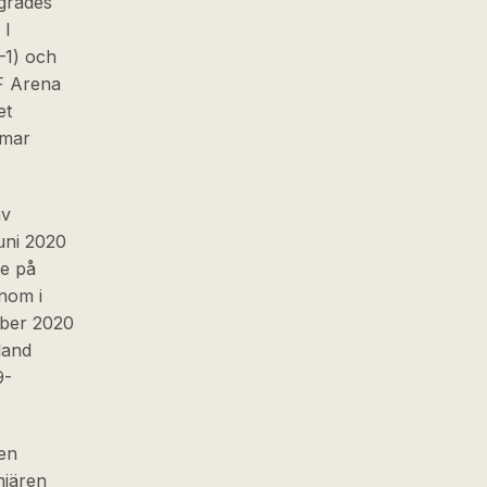
egrades
 I
–1) och
KF Arena
et
Amar
av
uni 2020
de på
nom i
mber 2020
land
9-
en
miären