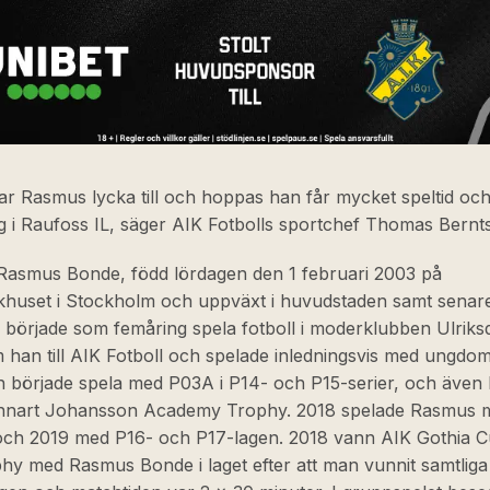
ar Rasmus lycka till och hoppas han får mycket speltid oc
g i Raufoss IL, säger AIK Fotbolls sportchef Thomas Bernt
 Rasmus Bonde, född lördagen den 1 februari 2003 på
khuset i Stockholm och uppväxt i huvudstaden samt senare
, började som femåring spela fotboll i moderklubben Ulriks
han till AIK Fotboll och spelade inledningsvis med ungdom
n började spela med P03A i P14- och P15-serier, och även
nnart Johansson Academy Trophy. 2018 spelade Rasmus 
och 2019 med P16- och P17-lagen. 2018 vann AIK Gothia C
hy med Rasmus Bonde i laget efter att man vunnit samtlig