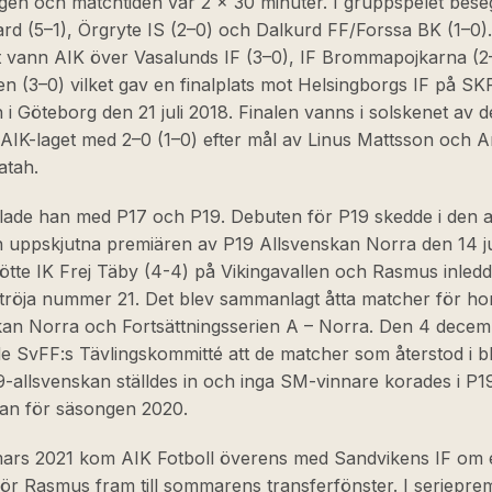
ngen och matchtiden var 2 x 30 minuter. I gruppspelet bes
d (5–1), Örgryte IS (2–0) och Dalkurd FF/Forssa BK (1–0).
et vann AIK över Vasalunds IF (3–0), IF Brommapojkarna (2
 (3–0) vilket gav en finalplats mot Helsingborgs IF på S
i Göteborg den 21 juli 2018. Finalen vanns i solskenet av d
 AIK-laget med 2–0 (1–0) efter mål av Linus Mattsson och 
tah.
lade han med P17 och P19. Debuten för P19 skedde i den 
 uppskjutna premiären av P19 Allsvenskan Norra den 14 j
tte IK Frej Täby (4-4) på Vikingavallen och Rasmus inled
 tröja nummer 21. Det blev sammanlagt åtta matcher för ho
kan Norra och Fortsättningsserien A – Norra. Den 4 dece
e SvFF:s Tävlingskommitté att de matcher som återstod i b
-allsvenskan ställdes in och inga SM-vinnare korades i P1
kan för säsongen 2020.
ars 2021 kom AIK Fotboll överens med Sandvikens IF om 
för Rasmus fram till sommarens transferfönster. I seriepre