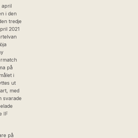
april
n i den
en tredje
pril 2021
rtelvan
öja
my
iormatch
ma på
ålet i
ttes ut
tart, med
an svarade
pelade
e IF
are på