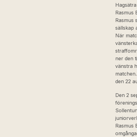
Hagsätra
Rasmus B
Rasmus s
sällskap 
När matc
vänsterka
straffomr
ner den t
vänstra h
matchen.
den 22 a
Den 2 se
förening
Sollentun
juniorve
Rasmus Bo
omgångar 