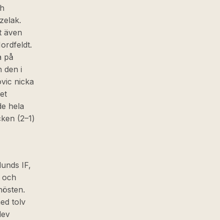
ch
zelak.
t även
ordfeldt.
a på
 den i
ovic nicka
et
de hela
ken (2–1)
unds IF,
- och
hösten.
ed tolv
lev