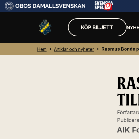
KÖP BILJETT
NYHE
Rasmus Bonde på 
Hem
Artiklar och nyheter
RA
TI
Författar
Publicer
AIK F