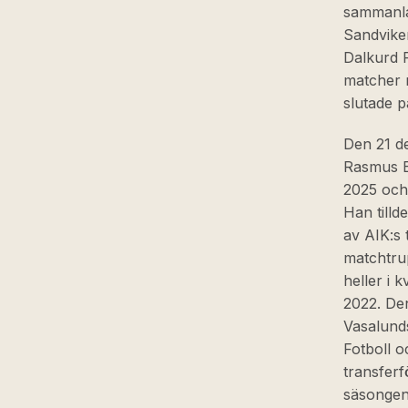
sammanlag
Sandviken
Dalkurd F
matcher 
slutade p
Den 21 d
Rasmus B
2025 och 
Han till
av AIK:s 
matchtru
heller i 
2022. De
Vasalund
Fotboll o
transferf
säsongen