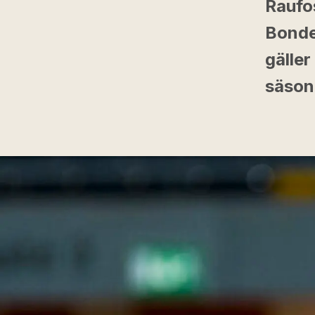
Raufo
Bonde
gäller
säson