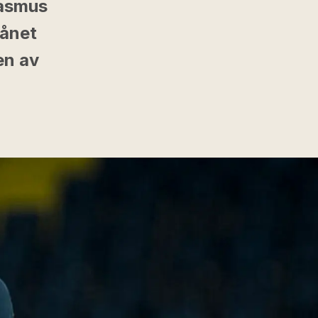
Rasmus
lånet
en av