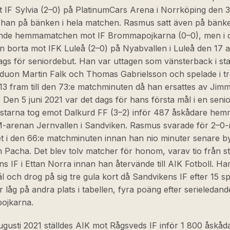
 IF Sylvia (2–0) på PlatinumCars Arena i Norrköping den 3 
t han på bänken i hela matchen. Rasmus satt även på bänke
jande hemmamatchen mot IF Brommapojkarna (0–0), men i d
borta mot IFK Luleå (2–0) på Nyabvallen i Luleå den 17 a
ags för seniordebut. Han var uttagen som vänsterback i sta
rduon Martin Falk och Thomas Gabrielsson och spelade i tr
3 fram till den 73:e matchminuten då han ersattes av Jim
Den 5 juni 2021 var det dags för hans första mål i en sen
starna tog emot Dalkurd FF (3–2) inför 487 åskådare hem
-arenan Jernvallen i Sandviken. Rasmus svarade för 2–0-m
t i den 66:e matchminuten innan han nio minuter senare by
 Pacha. Det blev tolv matcher för honom, varav tio från s
s IF i Ettan Norra innan han återvände till AIK Fotboll. H
ål och drog på sig tre gula kort då Sandvikens IF efter 15 s
låg på andra plats i tabellen, fyra poäng efter serieledand
ojkarna.
gusti 2021 ställdes AIK mot Rågsveds IF inför 1 800 åskåd