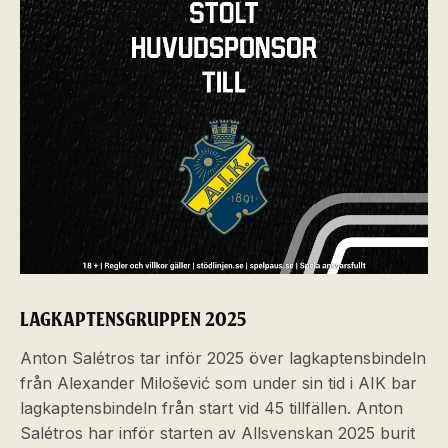
LAGKAPTENSGRUPPEN 2025
Anton Salétros tar inför 2025 över lagkaptensbindeln
från Alexander Milošević som under sin tid i AIK bar
lagkaptensbindeln från start vid 45 tillfällen. Anton
Salétros har inför starten av Allsvenskan 2025 burit