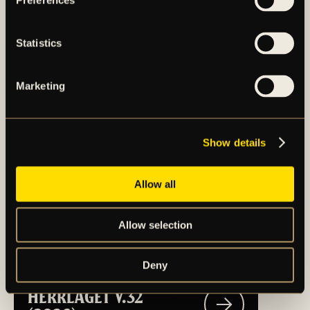
FLER NYHETER FRÅN
Preferences
HERRLAGET
Statistics
Marketing
Show details
Allow all
Allow selection
Deny
TRUPPSTATUS:
HERRLAGET V.32