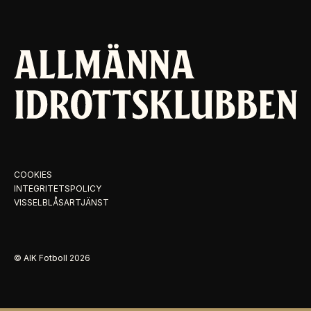
COOKIES
INTEGRITETSPOLICY
VISSELBLÅSARTJÄNST
© AIK Fotboll
2026