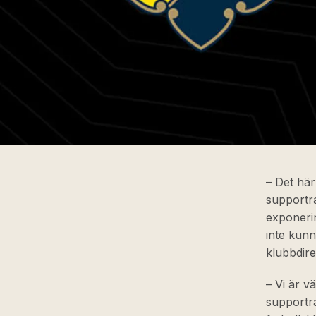
– Det hä
supportra
exponerin
inte kunn
klubbdir
– Vi är v
supportra