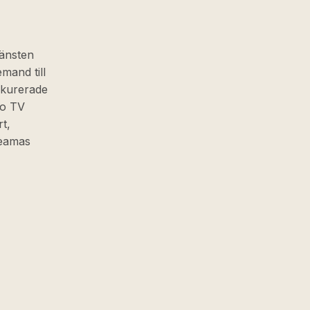
jänsten
emand till
 kurerade
to TV
rt,
reamas