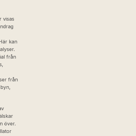
r visas
andrag
 Här kan
alyser.
al från
s,
ser från
rbyn,
av
älskar
en över.
lator