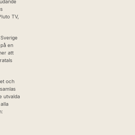
bjudande
is
Pluto TV,
 Sverige
 på en
er att
ratals
het och
 samlas
e utvalda
alla
m: