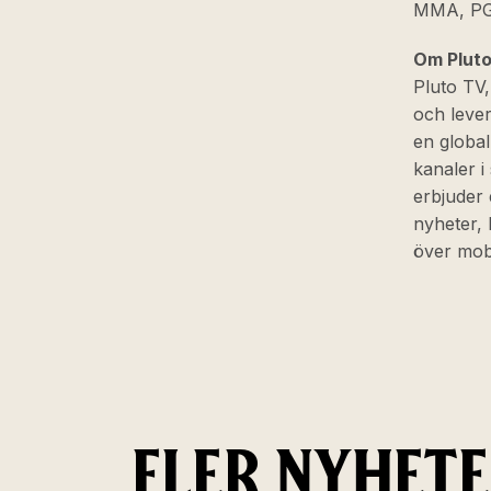
MMA, PG
Om Plut
Pluto TV,
och lever
en globa
kanaler i
erbjuder 
nyheter, 
över mob
FLER NYHET