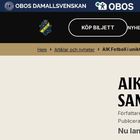
KÖP BILJETT
NYHE
AIK Fotboll i un
Hem
Artiklar och nyheter
AIK
SA
Författar
Publicer
Nu la