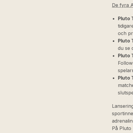
De fyra A
Pluto 
tidiga
och pr
Pluto 
du se 
Pluto 
Follow
spelar
Pluto 
matche
slutsp
Lansering
sportinne
adrenalin
På Pluto 