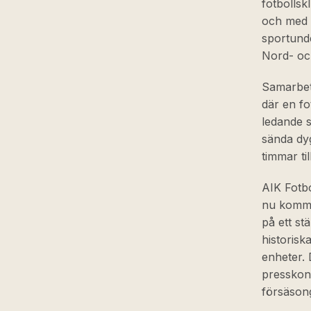
fotbollsk
och med A
sportunde
Nord- oc
Samarbete
där en fo
ledande s
sända dyg
timmar ti
AIK Fotbo
nu komme
på ett st
historisk
enheter.
presskonf
försäson