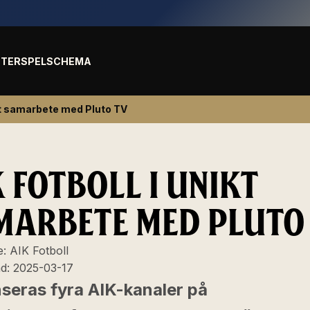
TER
SPELSCHEMA
ikt samarbete med Pluto TV
 FOTBOLL I UNIKT
MARBETE MED PLUTO
e:
AIK Fotboll
ad:
2025-03-17
nseras fyra AIK-kanaler på