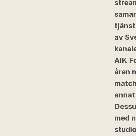
stream
samar
tjänst
av Sve
kanale
AIK Fo
åren 
match
annat
Dessu
med n
studi