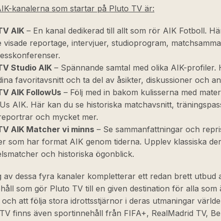
IK-kanalerna som startar på Pluto TV är:
TV AIK
– En kanal dedikerad till allt som rör AIK Fotboll. Hä
re visade reportage, intervjuer, studioprogram, matchsamm
esskonferenser.
TV Studio AIK
– Spännande samtal med olika AIK-profiler.
dina favoritavsnitt och ta del av åsikter, diskussioner och an
TV AIK FollowUs
– Följ med in bakom kulisserna med materi
Us AIK. Här kan du se historiska matchavsnitt, träningspas
reportrar och mycket mer.
TV AIK Matcher vi minns
– Se sammanfattningar och repri
r som har format AIK genom tiderna. Upplev klassiska de
elsmatcher och historiska ögonblick.
 av dessa fyra kanaler kompletterar ett redan brett utbud 
håll som gör Pluto TV till en given destination för alla som 
 och att följa stora idrottsstjärnor i deras utmaningar värld
TV finns även sportinnehåll från FIFA+, RealMadrid TV, Bel