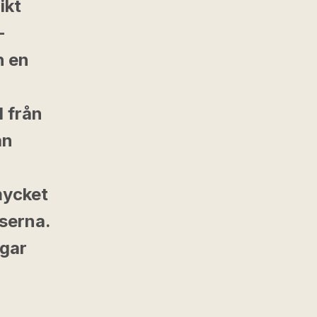
ikt
-
h en
l från
ån
mycket
serna.
gar