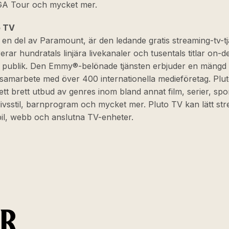
A Tour och mycket mer.
o TV
 en del av Paramount, är den ledande gratis streaming-tv-t
erar hundratals linjära livekanaler och tusentals titlar on-d
l publik. Den Emmy®-belönade tjänsten erbjuder en mängd
 samarbete med över 400 internationella medieföretag. Plu
ett brett utbud av genres inom bland annat film, serier, spo
livsstil, barnprogram och mycket mer. Pluto TV kan lätt st
il, webb och anslutna TV-enheter.
ER