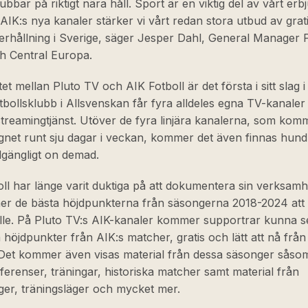
lubbar på riktigt nära håll. Sport är en viktig del av vårt er
IK:s nya kanaler stärker vi vårt redan stora utbud av grat
rhållning i Sverige, säger Jesper Dahl, General Manager 
h Central Europa.
t mellan Pluto TV och AIK Fotboll är det första i sitt slag i
tbollsklubb i Allsvenskan får fyra alldeles egna TV-kanaler
treamingtjänst. Utöver de fyra linjära kanalerna, som komm
net runt sju dagar i veckan, kommer det även finnas hund
llgängligt on demad.
ll har länge varit duktiga på att dokumentera sin verksam
r de bästa höjdpunkterna från säsongerna 2018-2024 att
älle. På Pluto TV:s AIK-kanaler kommer supportrar kunna s
a höjdpunkter från AIK:s matcher, gratis och lätt att nå från 
 Det kommer även visas material från dessa säsonger såso
erenser, träningar, historiska matcher samt material från
ger, träningsläger och mycket mer.