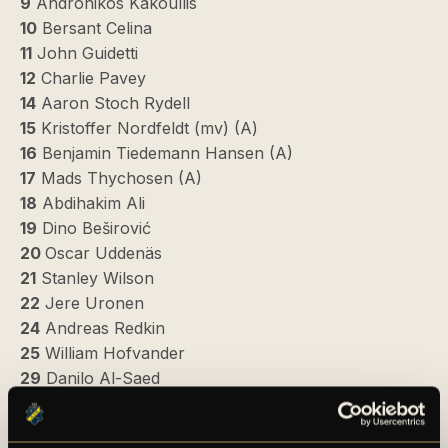
9
Andronikos Kakoullis
10
Bersant Celina
11
John Guidetti
12
Charlie Pavey
14
Aaron Stoch Rydell
15
Kristoffer Nordfeldt (mv) (A)
16
Benjamin Tiedemann Hansen (A)
17
Mads Thychosen (A)
18
Abdihakim Ali
19
Dino Beširović
20
Oscar Uddenäs
21
Stanley Wilson
22
Jere Uronen
24
Andreas Redkin
25
William Hofvander
29
Danilo Al-Saed
30
Kalle Joelsson (mv)
32
Filip Benković