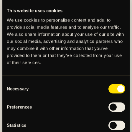
33
Áron Csongvai
37
Ahmad Faqa
This website uses cookies
43
Victor Andersson
We use cookies to personalise content and ads, to
45
Taha Ayari
provide social media features and to analyse our traffic.
47
Alexander Fesshaie
We also share information about your use of our site with
our social media, advertising and analytics partners who
may combine it with other information that you’ve
provided to them or that they’ve collected from your use
of their services.
FLER NYHETER FRÅN
Consent
Necessary
Selection
HERRLAGET
Preferences
Statistics