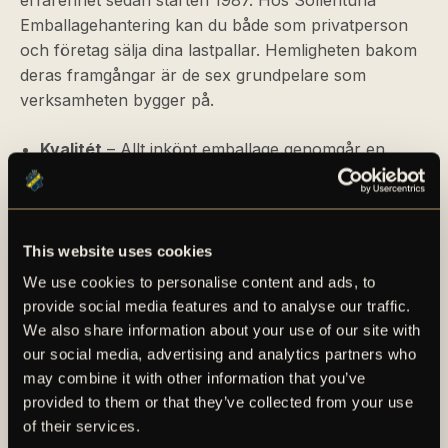
erfarenhet sedan starten 1987. Hos Sollentuna
Emballagehantering kan du både som privatperson
och företag sälja dina lastpallar. Hemligheten bakom
deras framgångar är de sex grundpelare som
verksamheten bygger på.
Kvalitét
– Allt inköpt emballage genomgår en
mycket nogrann sortering med hjälp av moderna
maskiner och duktig personal.
Helt-nöjd-garanti
– Sollentuna
Emballagehantering strävar efter långsiktiga
This website uses cookies
samarbeten med deras kunder och tack vare det
We use cookies to personalise content and ads, to
så försöker de leverera produkter som håller
provide social media features and to analyse our traffic.
måttet.
We also share information about your use of our site with
Säkra leveranser
– Leveranser sker via egna bilar
our social media, advertising and analytics partners who
eller via andra samarbetspartners.
may combine it with other information that you’ve
Bra priser
– Förutom hög kvalitet så är bra priser
provided to them or that they’ve collected from your use
ett självklart val.
of their services.