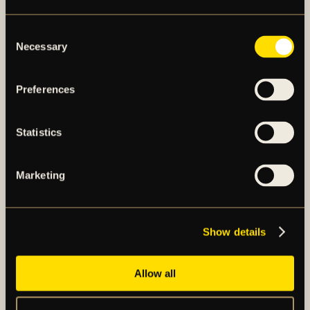
Miljö & klimat
– För att minska avfall och främja
hållbarhet så ligger ett stort fokus på att återbruka
Consent
och reparera lastpallar.
Necessary
Selection
Företag & privat
– Sollentuna
Emballagehantering försöker ha så bra kännedom
som möjligt om alla pallar som levereras.
Preferences
Statistics
Marketing
FLER NYHETER
Show details
Allow all