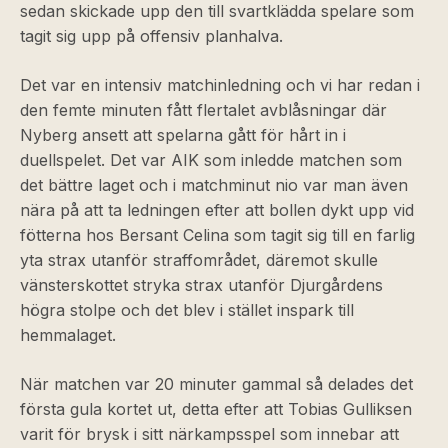
sedan skickade upp den till svartklädda spelare som
tagit sig upp på offensiv planhalva.
Det var en intensiv matchinledning och vi har redan i
den femte minuten fått flertalet avblåsningar där
Nyberg ansett att spelarna gått för hårt in i
duellspelet. Det var AIK som inledde matchen som
det bättre laget och i matchminut nio var man även
nära på att ta ledningen efter att bollen dykt upp vid
fötterna hos Bersant Celina som tagit sig till en farlig
yta strax utanför straffområdet, däremot skulle
vänsterskottet stryka strax utanför Djurgårdens
högra stolpe och det blev i stället inspark till
hemmalaget.
När matchen var 20 minuter gammal så delades det
första gula kortet ut, detta efter att Tobias Gulliksen
varit för brysk i sitt närkampsspel som innebar att