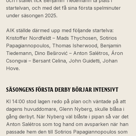
och i stället fick Benjamin Tiedemann ta plats i
startelvan, och med det få sina första spelminuter
under säsongen 2025.
AIK ställde därmed upp med följande startelva:
Kristoffer Nordfeldt – Mads Thychosen, Sotirios
Papagiannopoulos, Thomas Isherwood, Benjamin
Tiedemann, Dino Beširović – Anton Salétros, Áron
Csongvai – Bersant Celina, John Guidetti, Johan
Hove.
SÄSONGENS FÖRSTA DERBY BÖRJAR INTENSIVT
Kl 14:00 stod lagen redo på plan och väntade på att
dagens huvuddomare, Glenn Nyberg, skulle blåsa i
gång derbyt. När Nyberg väl blåste i pipan så var det
Anton Salétros som tog hand om avsparken när han
passade hem den till Sotirios Papagiannopoulos som