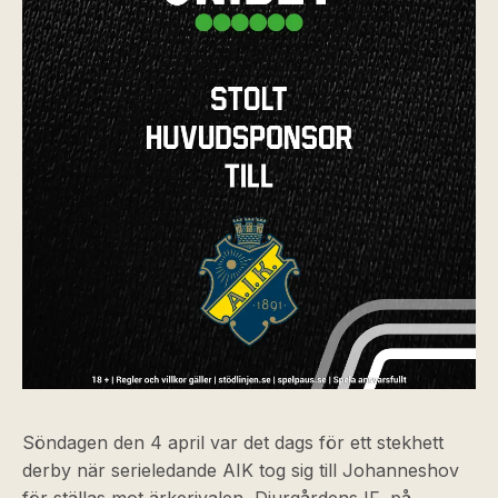
Söndagen den 4 april var det dags för ett stekhett
derby när serieledande AIK tog sig till Johanneshov