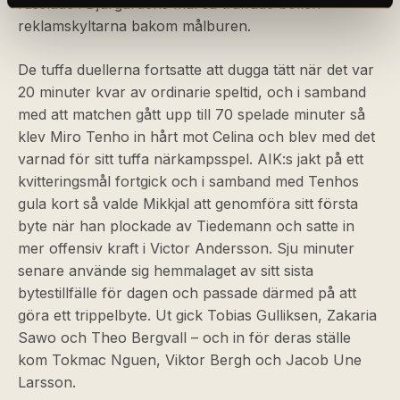
rasslade i Djurgårdens mål så träffade bollen
reklamskyltarna bakom målburen.
De tuffa duellerna fortsatte att dugga tätt när det var
20 minuter kvar av ordinarie speltid, och i samband
med att matchen gått upp till 70 spelade minuter så
klev Miro Tenho in hårt mot Celina och blev med det
varnad för sitt tuffa närkampsspel. AIK:s jakt på ett
kvitteringsmål fortgick och i samband med Tenhos
gula kort så valde Mikkjal att genomföra sitt första
byte när han plockade av Tiedemann och satte in
mer offensiv kraft i Victor Andersson. Sju minuter
senare använde sig hemmalaget av sitt sista
bytestillfälle för dagen och passade därmed på att
göra ett trippelbyte. Ut gick Tobias Gulliksen, Zakaria
Sawo och Theo Bergvall – och in för deras ställe
kom Tokmac Nguen, Viktor Bergh och Jacob Une
Larsson.