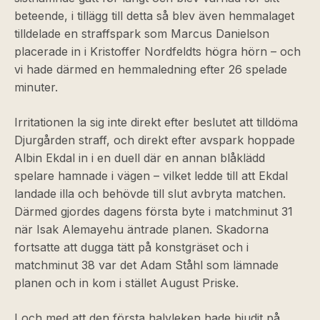
beteende, i tillägg till detta så blev även hemmalaget
tilldelade en straffspark som Marcus Danielson
placerade in i Kristoffer Nordfeldts högra hörn – och
vi hade därmed en hemmaledning efter 26 spelade
minuter.
Irritationen la sig inte direkt efter beslutet att tilldöma
Djurgården straff, och direkt efter avspark hoppade
Albin Ekdal in i en duell där en annan blåklädd
spelare hamnade i vägen – vilket ledde till att Ekdal
landade illa och behövde till slut avbryta matchen.
Därmed gjordes dagens första byte i matchminut 31
när Isak Alemayehu äntrade planen. Skadorna
fortsatte att dugga tätt på konstgräset och i
matchminut 38 var det Adam Ståhl som lämnade
planen och in kom i stället August Priske.
I och med att den första halvleken hade bjudit på