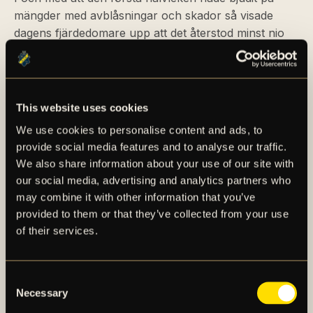
mängder med avblåsningar och skador så visade
dagens fjärdedomare upp att det återstod minst nio
minuter att spela när matchklockan hade tickat över
45 spelade minuter. AIK, som ägde stora delar av
bollinnehavet, fortsatte att trycka på för en kvittering
under slutskedet av den första akten – men förutom
This website uses cookies
ett nickförsök av Benjamin Tiedemann i matchminut
We use cookies to personalise content and ads, to
51 så skulle man inte lyckas skapa några fler farliga
provide social media features and to analyse our traffic.
möjligheter, och det var därmed fördel till
We also share information about your use of our site with
hemmalaget när vi gick till halvtidsvila.
our social media, advertising and analytics partners who
may combine it with other information that you’ve
Den andra halvleken hann vara i gång i några
provided to them or that they’ve collected from your use
minuter innan den blåstes av tillfälligt på grund av att
of their services.
det bränts av pyroteknik från kortsidorna som
innebar att ett molntäcke la sig över plastmattan,
däremot var matchen i gång kort därefter. Det var
Consent
Necessary
hemmalaget som skulle få det första riktigt farliga
Selection
läget i den andra halvleken. Detta skedde i den 53:e