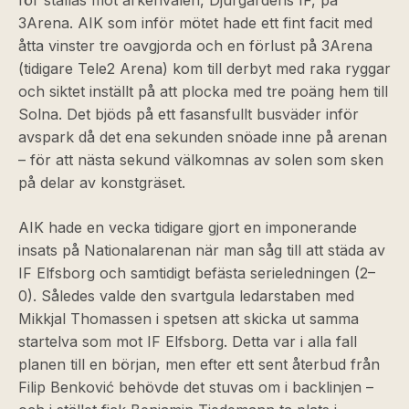
för ställas mot ärkerivalen, Djurgårdens IF, på
3Arena. AIK som inför mötet hade ett fint facit med
åtta vinster tre oavgjorda och en förlust på 3Arena
(tidigare Tele2 Arena) kom till derbyt med raka ryggar
och siktet inställt på att plocka med tre poäng hem till
Solna. Det bjöds på ett fasansfullt busväder inför
avspark då det ena sekunden snöade inne på arenan
– för att nästa sekund välkomnas av solen som sken
på delar av konstgräset.
AIK hade en vecka tidigare gjort en imponerande
insats på Nationalarenan när man såg till att städa av
IF Elfsborg och samtidigt befästa serieledningen (2–
0). Således valde den svartgula ledarstaben med
Mikkjal Thomassen i spetsen att skicka ut samma
startelva som mot IF Elfsborg. Detta var i alla fall
planen till en början, men efter ett sent återbud från
Filip Benković behövde det stuvas om i backlinjen –