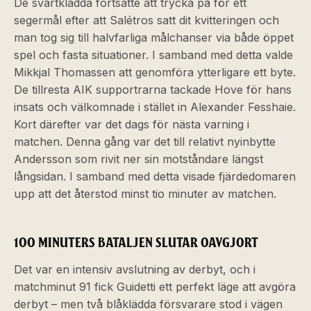
De svartklädda fortsatte att trycka på för ett
segermål efter att Salétros satt dit kvitteringen och
man tog sig till halvfarliga målchanser via både öppet
spel och fasta situationer. I samband med detta valde
Mikkjal Thomassen att genomföra ytterligare ett byte.
De tillresta AIK supportrarna tackade Hove för hans
insats och välkomnade i stället in Alexander Fesshaie.
Kort därefter var det dags för nästa varning i
matchen. Denna gång var det till relativt nyinbytte
Andersson som rivit ner sin motståndare längst
långsidan. I samband med detta visade fjärdedomaren
upp att det återstod minst tio minuter av matchen.
100 MINUTERS BATALJEN SLUTAR OAVGJORT
Det var en intensiv avslutning av derbyt, och i
matchminut 91 fick Guidetti ett perfekt läge att avgöra
derbyt – men två blåklädda försvarare stod i vägen