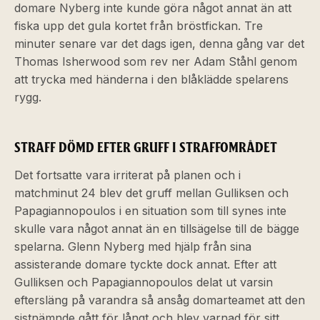
domare Nyberg inte kunde göra något annat än att
fiska upp det gula kortet från bröstfickan. Tre
minuter senare var det dags igen, denna gång var det
Thomas Isherwood som rev ner Adam Ståhl genom
att trycka med händerna i den blåklädde spelarens
rygg.
STRAFF DÖMD EFTER GRUFF I STRAFFOMRÅDET
Det fortsatte vara irriterat på planen och i
matchminut 24 blev det gruff mellan Gulliksen och
Papagiannopoulos i en situation som till synes inte
skulle vara något annat än en tillsägelse till de bägge
spelarna. Glenn Nyberg med hjälp från sina
assisterande domare tyckte dock annat. Efter att
Gulliksen och Papagiannopoulos delat ut varsin
eftersläng på varandra så ansåg domarteamet att den
sistnämnde gått för långt och blev varnad för sitt