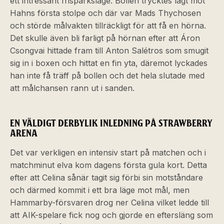
ett intressant frisparksläge. Bollen trycktes lågt mot
Hahns första stolpe och där var Mads Thychosen
och störde målvakten tillräckligt för att få en hörna.
Det skulle även bli farligt på hörnan efter att Áron
Csongvai hittade fram till Anton Salétros som smugit
sig in i boxen och hittat en fin yta, däremot lyckades
han inte få träff på bollen och det hela slutade med
att målchansen rann ut i sanden.
EN VÄLDIGT DERBYLIK INLEDNING PÅ STRAWBERRY
ARENA
Det var verkligen en intensiv start på matchen och i
matchminut elva kom dagens första gula kort. Detta
efter att Celina sånär tagit sig förbi sin motståndare
och därmed kommit i ett bra läge mot mål, men
Hammarby-försvaren drog ner Celina vilket ledde till
att AIK-spelare fick nog och gjorde en eftersläng som