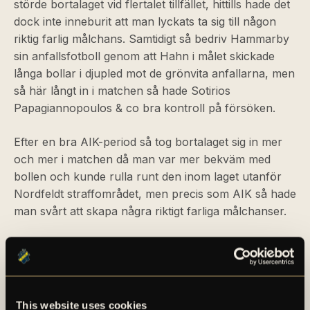
störde bortalaget vid flertalet tillfället, hittills hade det
dock inte inneburit att man lyckats ta sig till någon
riktig farlig målchans. Samtidigt så bedriv Hammarby
sin anfallsfotboll genom att Hahn i målet skickade
långa bollar i djupled mot de grönvita anfallarna, men
så här långt in i matchen så hade Sotirios
Papagiannopoulos & co bra kontroll på försöken.
Efter en bra AIK-period så tog bortalaget sig in mer
och mer i matchen då man var mer bekväm med
bollen och kunde rulla runt den inom laget utanför
Nordfeldt straffområdet, men precis som AIK så hade
man svårt att skapa några riktigt farliga målchanser.
När vi närmade oss 40 spelade minuter så var det
rejält grinigt på planen och dagens huvuddomare
Mohammed Al-Hakim hade många situationer där
han både behövde blåsa frisparkar, samt ta snack
This website uses cookies