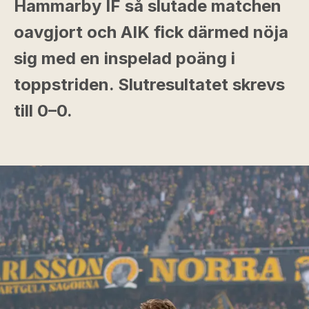
Hammarby IF så slutade matchen
oavgjort och AIK fick därmed nöja
sig med en inspelad poäng i
toppstriden. Slutresultatet skrevs
till 0–0.