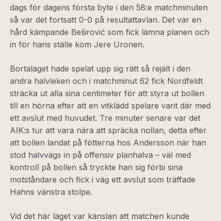
dags för dagens första byte i den 58:e matchminuten
så var det fortsatt 0-0 på resultattavlan. Det var en
hård kämpande Beširović som fick lämna planen och
in för hans ställe kom Jere Uronen.
Bortalaget hade spelat upp sig rätt så rejält i den
andra halvleken och i matchminut 62 fick Nordfeldt
sträcka ut alla sina centimeter för att styra ut bollen
till en hörna efter att en vitklädd spelare varit där med
ett avslut med huvudet. Tre minuter senare var det
AIK:s tur att vara nära att spräcka nollan, detta efter
att bollen landat på fötterna hos Andersson när han
stod halvvägs in på offensiv planhalva – väl med
kontroll på bollen så tryckte han sig förbi sina
motståndare och fick i väg ett avslut som träffade
Hahns vänstra stolpe.
Vid det här läget var känslan att matchen kunde