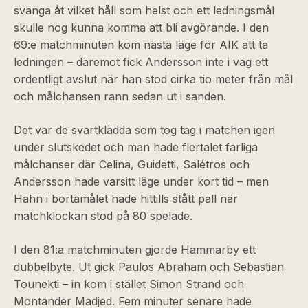
svänga åt vilket håll som helst och ett ledningsmål
skulle nog kunna komma att bli avgörande. I den
69:e matchminuten kom nästa läge för AIK att ta
ledningen – däremot fick Andersson inte i väg ett
ordentligt avslut när han stod cirka tio meter från mål
och målchansen rann sedan ut i sanden.
Det var de svartklädda som tog tag i matchen igen
under slutskedet och man hade flertalet farliga
målchanser där Celina, Guidetti, Salétros och
Andersson hade varsitt läge under kort tid – men
Hahn i bortamålet hade hittills stått pall när
matchklockan stod på 80 spelade.
I den 81:a matchminuten gjorde Hammarby ett
dubbelbyte. Ut gick Paulos Abraham och Sebastian
Tounekti – in kom i stället Simon Strand och
Montander Madjed. Fem minuter senare hade