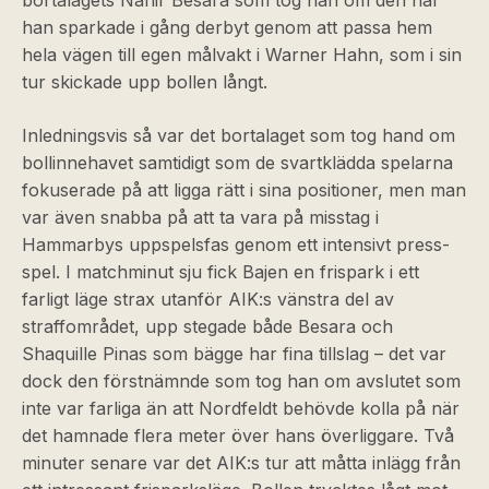
bortalagets Nahir Besara som tog han om den när
han sparkade i gång derbyt genom att passa hem
hela vägen till egen målvakt i Warner Hahn, som i sin
tur skickade upp bollen långt.
Inledningsvis så var det bortalaget som tog hand om
bollinnehavet samtidigt som de svartklädda spelarna
fokuserade på att ligga rätt i sina positioner, men man
var även snabba på att ta vara på misstag i
Hammarbys uppspelsfas genom ett intensivt press-
spel. I matchminut sju fick Bajen en frispark i ett
farligt läge strax utanför AIK:s vänstra del av
straffområdet, upp stegade både Besara och
Shaquille Pinas som bägge har fina tillslag – det var
dock den förstnämnde som tog han om avslutet som
inte var farliga än att Nordfeldt behövde kolla på när
det hamnade flera meter över hans överliggare. Två
minuter senare var det AIK:s tur att måtta inlägg från