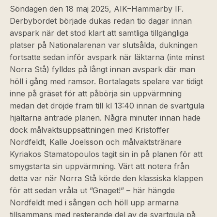
Söndagen den 18 maj 2025, AIK–Hammarby IF.
Derbybordet började dukas redan tio dagar innan
avspark när det stod klart att samtliga tillgängliga
platser på Nationalarenan var slutsålda, dukningen
fortsatte sedan inför avspark när läktarna (inte minst
Norra Stå) fylldes på långt innan avspark där man
höll i gång med ramsor. Bortalagets spelare var tidigt
inne på gräset för att påbörja sin uppvärmning
medan det dröjde fram till kl 13:40 innan de svartgula
hjältarna äntrade planen. Några minuter innan hade
dock målvaktsuppsättningen med Kristoffer
Nordfeldt, Kalle Joelsson och målvaktstränare
Kyriakos Stamatopoulos tagit sin in på planen för att
smygstarta sin uppvärmning. Värt att notera från
detta var när Norra Stå körde den klassiska klappen
för att sedan vråla ut ”Gnaget!” – här hängde
Nordfeldt med i sången och höll upp armarna
tillsammans med resterande del av de svartgula på