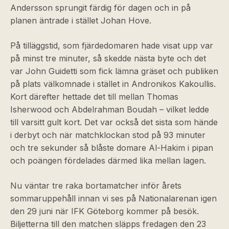
Andersson sprungit färdig för dagen och in på
planen äntrade i stället Johan Hove.
På tilläggstid, som fjärdedomaren hade visat upp var
på minst tre minuter, så skedde nästa byte och det
var John Guidetti som fick lämna gräset och publiken
på plats välkomnade i stället in Andronikos Kakoullis.
Kort därefter hettade det till mellan Thomas
Isherwood och Abdelrahman Boudah – vilket ledde
till varsitt gult kort. Det var också det sista som hände
i derbyt och när matchklockan stod på 93 minuter
och tre sekunder så blåste domare Al-Hakim i pipan
och poängen fördelades därmed lika mellan lagen.
Nu väntar tre raka bortamatcher inför årets
sommaruppehåll innan vi ses på Nationalarenan igen
den 29 juni när IFK Göteborg kommer på besök.
Biljetterna till den matchen släpps fredagen den 23