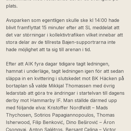
plats.
Avsparken som egentligen skulle ske kl 14:00 hade
blivit framflyttat 15 minuter efter att SL meddelat att
det var störningar i kollektivtrafiken vilket innebar att
stora delar av de tillresta Bajen-supportrarna inte
hade möjlighet att ta sig till arenan i tid.
Efter att AIK fyra dagar tidigare tagit ledningen,
hamnat i underläge, tagit ledningen igen för att sedan
släppa in en kvittering i slutskedet mot BK Häcken på
bortaplan så valde Mikkjal Thomassen med övrig
ledarstab att göra tre ändringar i startelvan till dagens
derby mot Hammarby IF. Man ställde därmed upp
med följande elva: Kristoffer Nordfeldt – Mads
Thychosen, Sotirios Papagiannopoulos, Thomas
Isherwood, Filip Benković, Dino Beširović – Áron
Csongvai, Anton Salétros, Bersant Celina – Victor