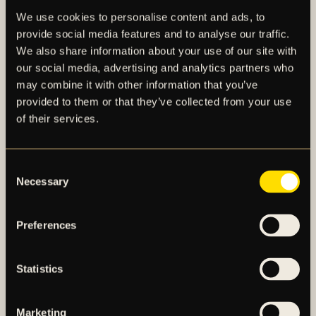
med spelarna för att säga att de skulle lugna ner sig.
We use cookies to personalise content and ads, to
provide social media features and to analyse our traffic.
I den 42:a matchminuten fick Celina ett gyllene läge
We also share information about your use of our site with
att sätta dit ledningsmålet, detta efter att Dino
our social media, advertising and analytics partners who
Beširović hunnit fatt en boll på vänsterkanten och
may combine it with other information that you’ve
sedan hittat vidare till Celina som tog fart mot mål –
provided to them or that they’ve collected from your use
när han väl tagit sin in i den vänstra delen av
of their services.
straffområdet så såg han ett läge och tog avslut med
vänsterfoten, däremot var precisionen inte riktigt är
och hela slutade med inspark för bortalaget. Kort
Consent
därefter var Hammarby nära på att kontra sig till ett
Necessary
Selection
bra läge, men där var Beširović och var rutinerad när
han rev ner sin motståndare för att sedan bli tilldelad
Preferences
ett gult kort.
I samband med att fjärdedomaren visade upp att det
Statistics
återstod minst en minut av den första halvleken så
fick AIK måtta in hörnsparkar vid två tillfällen, men
Marketing