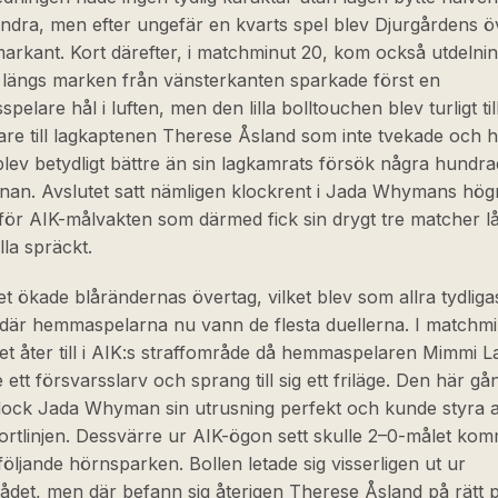
ndra, men efter ungefär en kvarts spel blev Djurgårdens ö
markant. Kort därefter, i matchminut 20, kom också utdelni
l längs marken från vänsterkanten sparkade först en
pelare hål i luften, men den lilla bolltouchen blev turligt til
are till lagkaptenen Therese Åsland som inte tvekade och 
 blev betydligt bättre än sin lagkamrats försök några hundra
nan. Avslutet satt nämligen klockrent i Jada Whymans hög
för AIK-målvakten som därmed fick sin drygt tre matcher l
lla spräckt.
et ökade blårändernas övertag, vilket blev som allra tydliga
t där hemmaspelarna nu vann de flesta duellerna. I matchm
et åter till i AIK:s straffområde då hemmaspelaren Mimmi 
e ett försvarsslarv och sprang till sig ett friläge. Den här g
dock Jada Whyman sin utrusning perfekt och kunde styra a
ortlinjen. Dessvärre ur AIK-ögon sett skulle 2–0-målet ko
följande hörnsparken. Bollen letade sig visserligen ut ur
ådet, men där befann sig återigen Therese Åsland på rätt p