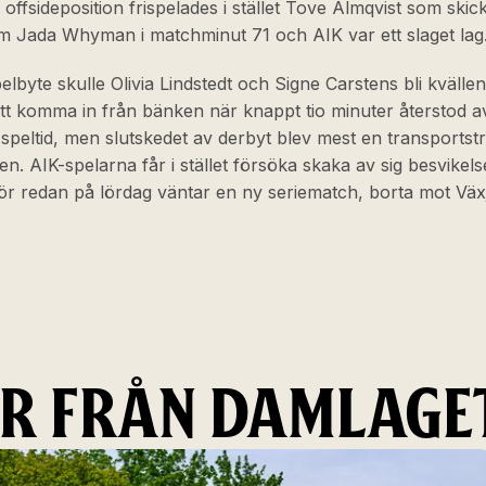
 offsideposition frispelades i stället Tove Almqvist som skic
m Jada Whyman i matchminut 71 och AIK var ett slaget lag
belbyte skulle Olivia Lindstedt och Signe Carstens bli kvällen
tt komma in från bänken när knappt tio minuter återstod a
 speltid, men slutskedet av derbyt blev mest en transports
len. AIK-spelarna får i stället försöka skaka av sig besvikel
ör redan på lördag väntar en ny seriematch, borta mot Väx
ER FRÅN DAMLAGE