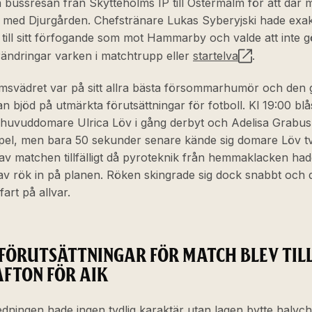
 bussresan från Skytteholms IP till Östermalm för att där 
a med Djurgården. Chefstränare Lukas Syberyjski hade ex
ill sitt förfogande som mot Hammarby och valde att inte g
rändringar varken i matchtrupp eller
startelva
.
msvädret var på sitt allra bästa försommarhumör och den
n bjöd på utmärkta förutsättningar för fotboll. Kl 19:00 blå
 huvuddomare Ulrica Löv i gång derbyt och Adelisa Grabus
 spel, men bara 50 sekunder senare kände sig domare Löv 
 av matchen tillfälligt då pyroteknik från hemmaklacken ha
av rök in på planen. Röken skingrade sig dock snabbt och 
fart på allvar.
FÖRUTSÄTTNINGAR FÖR MATCH BLEV TILL
AFTON FÖR AIK
dningen hade ingen tydlig karaktär utan lagen bytte halvc