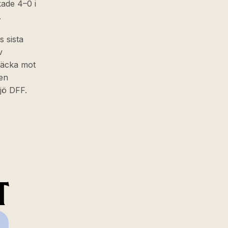
kade 4–0 i
.
s sista
v
träcka mot
sen
jö DFF.
T