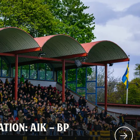
TION: AIK – BP