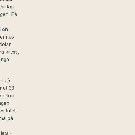
vertag
ngen. På
l en
hennes
delar
ra kryss,
ånga
st på
inut 33
Larsson
ången
vslutet
mma på
lats –