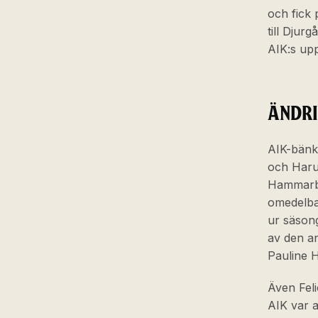
och fick 
till Djur
AIK:s upp
ÄNDRI
AIK-bänke
och Haru
Hammarby
omedelbar
ur säson
av den an
Pauline H
Även Feli
AIK var a