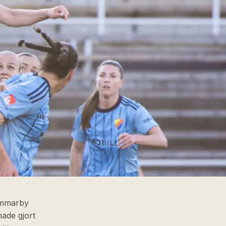
ammarby
hade gjort