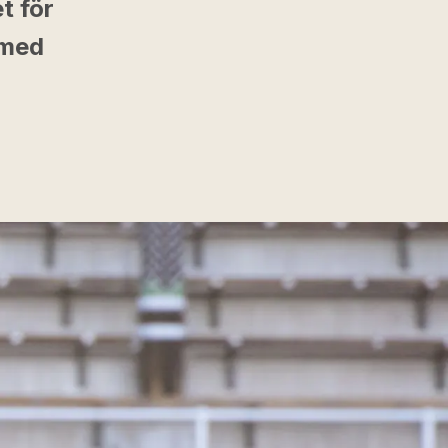
t för
 med