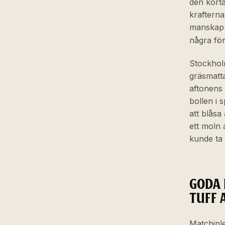
den korta
kraftern
manskap t
några fö
Stockhol
gräsmatta
aftonens
bollen i
att blåsa
ett moln 
kunde ta 
GODA 
TUFF 
Matchinle