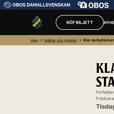
KÖP BILJETT
NYHE
Klar derbyförlus
Hem
Artiklar och nyheter
KL
ST
Författar
Publicer
Tisdag