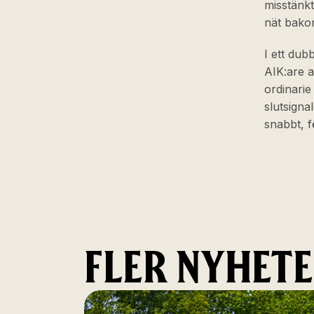
misstänkt
nät bako
I ett dub
AIK:are a
ordinarie
slutsigna
snabbt, f
FLER NYHET