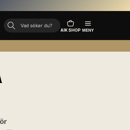
AIK SHOP
MENY
Å
för