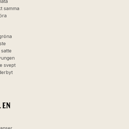
mäta
akt samma
öra
 gröna
ste
 satte
tvungen
de svept
derbyt
 EN
hanser