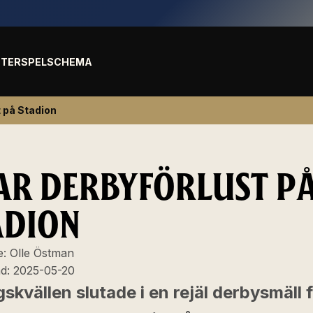
TER
SPELSCHEMA
t på Stadion
AR DERBYFÖRLUST P
ADION
e:
Olle Östman
ad:
2025-05-20
skvällen slutade i en rejäl derbysmäll 