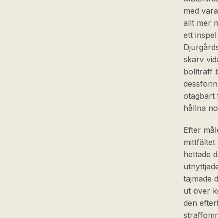
med vara
allt mer 
ett inspe
Djurgårdss
skarv vid
bollträff
dessförin
otagbart 
hållna no
Efter mål
mittfälte
hettade d
utnyttjad
tajmade 
ut över k
den efter
straffomr