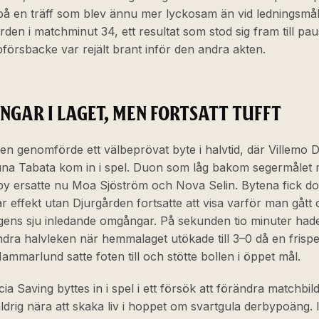
på en träff som blev ännu mer lyckosam än vid ledningsmål
gården i matchminut 34, ett resultat som stod sig fram till pa
försbacke var rejält brant inför den andra akten.
NGAR I LAGET, MEN FORTSATT TUFFT
n genomförde ett välbeprövat byte i halvtid, där Villemo D
na Tabata kom in i spel. Duon som låg bakom segermålet 
 ersatte nu Moa Sjöström och Nova Selin. Bytena fick do
 effekt utan Djurgården fortsatte att visa varför man gått
gens sju inledande omgångar. På sekunden tio minuter hade
dra halvleken när hemmalaget utökade till 3–0 då en frispe
ammarlund satte foten till och stötte bollen i öppet mål.
cia Saving byttes in i spel i ett försök att förändra matchbi
ldrig nära att skaka liv i hoppet om svartgula derbypoäng. 