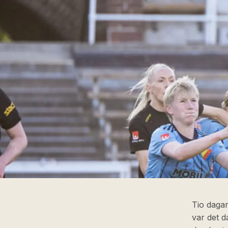
Tio daga
var det d