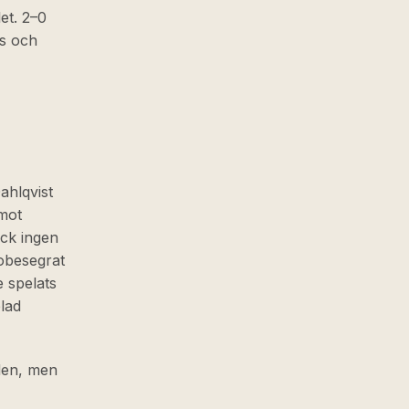
et. 2–0
us och
ahlqvist
mot
ck ingen
 obesegrat
 spelats
lad
lden, men
I