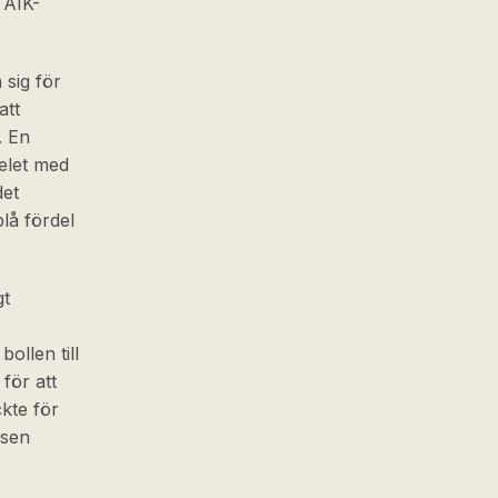
 AIK-
sig för
att
. En
pelet med
det
lå fördel
gt
ollen till
för att
ckte för
nsen