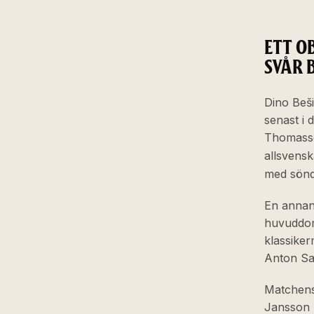
ETT O
SVÅR 
Dino Beši
senast i 
Thomasse
allsvensk
med sönd
En annan 
huvuddom
klassiker
Anton Sal
Matchens 
Jansson 