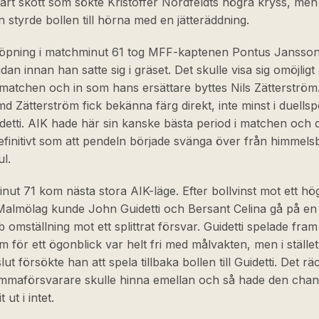
årt skott som sökte Kristoffer Nordfeldts högra kryss, men
 styrde bollen till hörna med en jätteräddning.
 löpning i matchminut 61 tog MFF-kaptenen Pontus Jansson 
dan innan han satte sig i gräset. Det skulle visa sig omöjligt 
 matchen och in som hans ersättare byttes Nils Zätterström
 Zätterström fick bekänna färg direkt, inte minst i duells
etti. AIK hade här sin kanske bästa period i matchen och 
finitivt som att pendeln började svänga över från himmelsb
ul.
nut 71 kom nästa stora AIK-läge. Efter bollvinst mot ett hö
Malmölag kunde John Guidetti och Bersant Celina gå på en
b omställning mot ett splittrat försvar. Guidetti spelade fram b
m för ett ögonblick var helt fri med målvakten, men i stället 
ut försökte han att spela tillbaka bollen till Guidetti. Det rä
emmaförsvarare skulle hinna emellan och så hade den cha
 ut i intet.