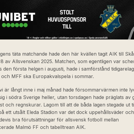
ens täta matchande hade den här kvällen tagit AIK till Skå
8 av Allsvenskan 2025. Matchen, som egentligen var sch
ts den första helgen i augusti, hade i samförstånd tidigarelag
 och MFF ska Europakvalspela i sommar.
 vi är långt inne i maj månad hade försommarvärmen inte ly
sig i södra Sverige heller, utan torsdagen hade präglats av 
st och regnskurar. Lagom till att de båda lagen stegade ut ti
å ett utsålt Eleda Stadion var det dock uppehållsväder och
devis bra förutsättningar för allsvensk fotboll mellan
cerade Malmö FF och tabelltrean AIK.