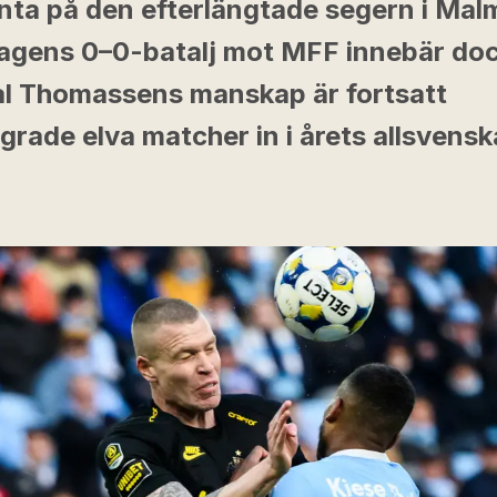
änta på den efterlängtade segern i Mal
agens 0–0-batalj mot MFF innebär doc
al Thomassens manskap är fortsatt
rade elva matcher in i årets allsvensk