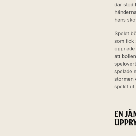
där stod 
händerna
hans skot
Spelet bö
som fick s
öppnade s
att bolle
spelövert
spelade m
stormen o
spelet ut
EN JÄ
UPPRY