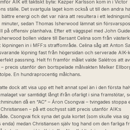
för AIK ett taktiskt byte: Kazper Karlsson kom in i Victor
s ställe. Det svartgula laget kom också ut till den andra h
 bättre energi och det var nära att resultera i ett ledningsm
ra minuter, sedan Thomas Isherwood lämnat sin försvarspos
ll på offensiv planhalva. Efter ett väggspel med John Guidet
sherwood bollen vidare till Bersant Celina som från väster
t löpningen in i MFF:s straffområde. Celina såg att Anton Sa
tsvarande löpning fast från högersidan och serverade AIK-
rfekt passning. Helt fri framför målet valde Salétros att av
lag – precis utanför den bortspelade målvakten Melker Ellbor
stolpe. En hundraprocentig målchans.
atte dock att visa upp ett helt annat spel än i den första hal
laget var samtidigt långt ifrån ofarligt i sina framstötar, 
chminuten då en ”AC” – Áron Csongvai – tvingades stoppa
Christiansen – på ett oschysst sätt precis utanför AIK:s
åde. Csongvai fick syna det gula kortet (som skulle visa sig 
enda) medan Christiansen själv tog hand om den farliga f