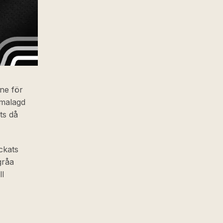
ne för
emalagd
ts då
ckats
gråa
ll