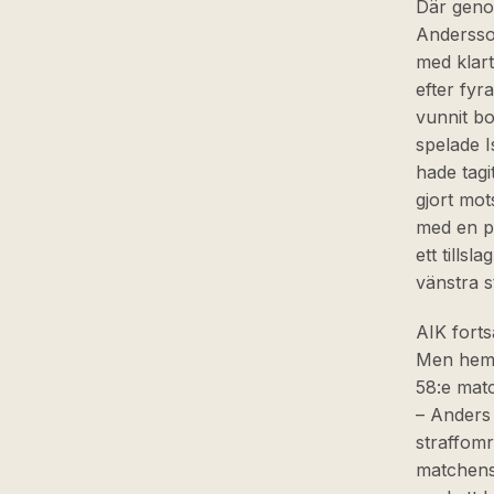
Där genom
Andersson
med klart
efter fy
vunnit bo
spelade I
hade tagi
gjort mo
med en pe
ett tills
vänstra 
AIK forts
Men hemma
58:e mat
– Anders 
straffomr
matchens 