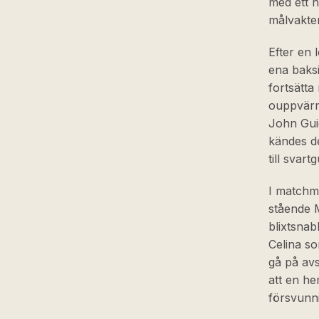
med ett h
målvakten
Efter en
ena baksi
fortsätta
ouppvärmd
John Guid
kändes de
till svartg
I matchmi
stående 
blixtsnab
Celina so
gå på avsl
att en h
försvunnit