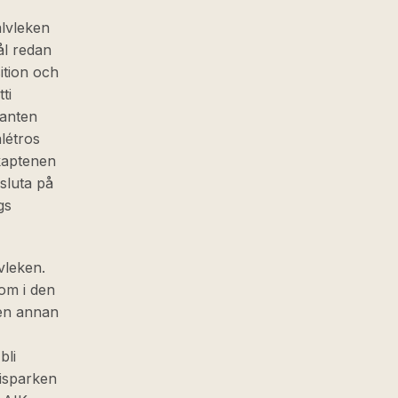
alvleken
ål redan
ition och
ti
kanten
létros
kaptenen
sluta på
gs
vleken.
som i den
 en annan
bli
risparken