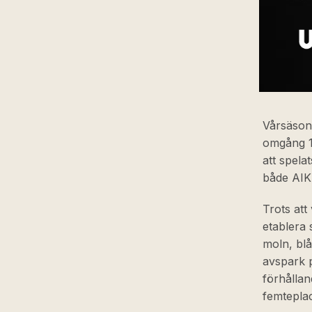
Vårsäsong
omgång 1
att spela
både AIK
Trots att
etablera 
moln, blå
avspark p
förhållan
femtepla