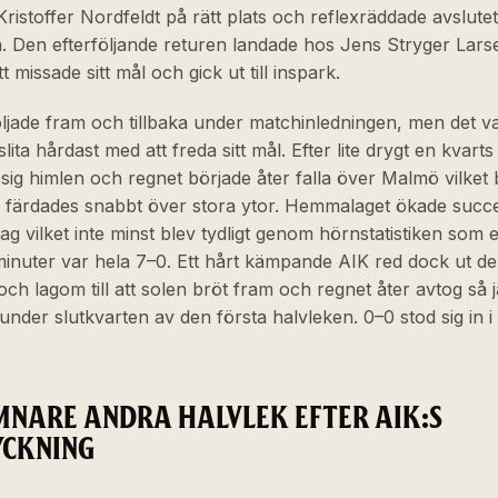
Kristoffer Nordfeldt på rätt plats och reflexräddade avslute
. Den efterföljande returen landade hos Jens Stryger Lar
t missade sitt mål och gick ut till inspark.
ljade fram och tillbaka under matchinledningen, men det v
lita hårdast med att freda sitt mål. Efter lite drygt en kvarts
ig himlen och regnet började åter falla över Malmö vilket bi
n färdades snabbt över stora ytor. Hemmalaget ökade succes
ag vilket inte minst blev tydligt genom hörnstatistiken som e
inuter var hela 7–0. Ett hårt kämpande AIK red dock ut de
ch lagom till att solen bröt fram och regnet åter avtog så
 under slutkvarten av den första halvleken. 0–0 stod sig in i
MNARE ANDRA HALVLEK EFTER AIK:S
CKNING