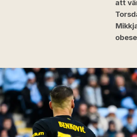
att v
Torsd
Mikkj
obeseg