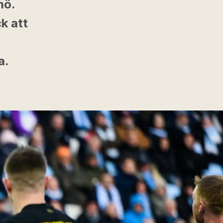
mö.
k att
a.