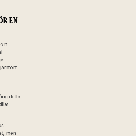
ÖR EN
kort
l
je
jämfört
ng detta
llät
us
et, men