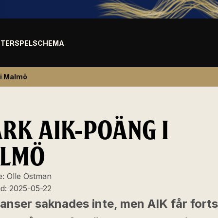
TER
SPELSCHEMA
 i Malmö
ARK AIK-POÄNG I
LMÖ
e:
Olle Östman
ad:
2025-05-22
anser saknades inte, men AIK får forts