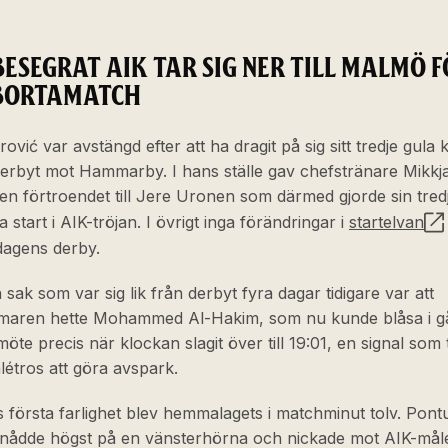
BESEGRAT AIK TAR SIG NER TILL MALMÖ F
BORTAMATCH
rović var avstängd efter att ha dragit på sig sitt tredje gula 
derbyt mot Hammarby. I hans ställe gav chefstränare Mikkja
n förtroendet till Jere Uronen som därmed gjorde sin tred
a start i AIK-tröjan. I övrigt inga förändringar i
startelvan
agens derby.
sak som var sig lik från derbyt fyra dagar tidigare var att
aren hette Mohammed Al-Hakim, som nu kunde blåsa i gå
möte precis när klockan slagit över till 19:01, en signal som ti
étros att göra avspark.
första farlighet blev hemmalagets i matchminut tolv. Pont
nådde högst på en vänsterhörna och nickade mot AIK-mål