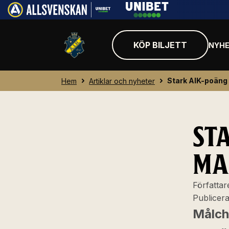
KÖP BILJETT
NYHE
Stark AIK-poäng
Hem
Artiklar och nyheter
ST
MA
Författar
Publicer
Målch