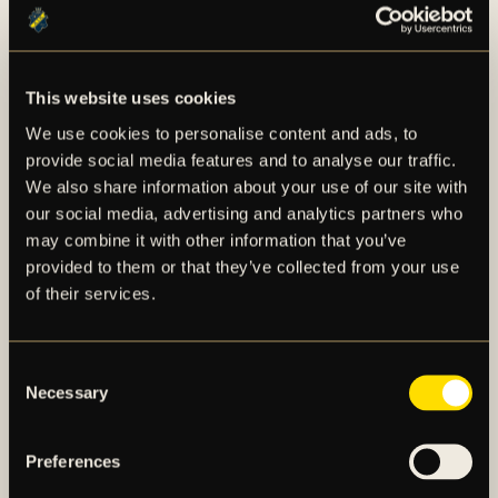
Klicka här för att köpa biljett.
Se samtliga matcher i OBOS Damallsvenskan
under säsongen med Viaplay. Teckna ditt
abonnemang
här
This website uses cookies
We use cookies to personalise content and ads, to
provide social media features and to analyse our traffic.
TRUPPSTATUS
We also share information about your use of our site with
Klicka på knappen nedan för att se truppstatusen för
our social media, advertising and analytics partners who
vecka 25.
may combine it with other information that you’ve
provided to them or that they’ve collected from your use
TRUPPSTATUS: DAMLAGET V.25
of their services.
Consent
Necessary
Selection
NYHETER
Preferences