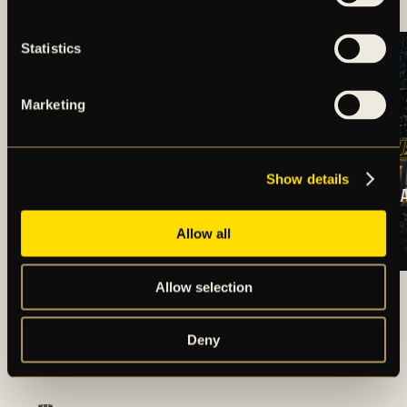
Statistics
Marketing
Show details
TRUPPSTATUS:
BILJETTINFORM
HERRLAGET V.32
DJURGÅRDEN
(2026)
BORTA
Allow all
LÄS ALLA NYHETER
Allow selection
Deny