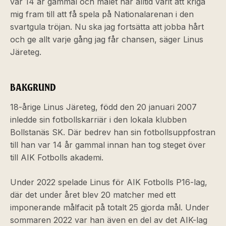
var 14 år gammal och målet har alltid varit att kriga
mig fram till att få spela på Nationalarenan i den
svartgula tröjan. Nu ska jag fortsätta att jobba hårt
och ge allt varje gång jag får chansen, säger Linus
Järeteg.
BAKGRUND
18-årige Linus Järeteg, född den 20 januari 2007
inledde sin fotbollskarriär i den lokala klubben
Bollstanäs SK. Där bedrev han sin fotbollsuppfostran
till han var 14 år gammal innan han tog steget över
till AIK Fotbolls akademi.
Under 2022 spelade Linus för AIK Fotbolls P16-lag,
där det under året blev 20 matcher med ett
imponerande målfacit på totalt 25 gjorda mål. Under
sommaren 2022 var han även en del av det AIK-lag