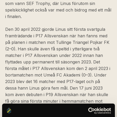
som vann SEF Trophy, där Linus förutom sin
spelskicklighet också var med och bidrog med ett mål
i finalen.
Den 30 april 2022 gjorde Linus sitt första svartgula
framträdande i P17 Allsvenskan när han fanns med
på planen i matchen mot Tullinge Triangel Pojkar FK
(2–0). Han skulle även få speltid i ytterligare två
matcher i P17 Allsvenskan under 2022 innan han
flyttades upp permanent till säsongen 2023. Det
första målet i P17 Allsvenskan kom den 2 april 2023 i
bortamatchen mot Umeå FC Akademi (0–3). Under
2023 blev det 16 matcher med P17-laget och på
dessa hann Linus göra fem mål. Den 17 juni 2023
kom även debuten i P19 Allsvenskan när han skulle
få göra sina första minuter i hemmamatchen mot
Halmstad BK (2–1). Det skulle sammanlagt bli 12
matcher i P19 Allsvenskan under 2023.