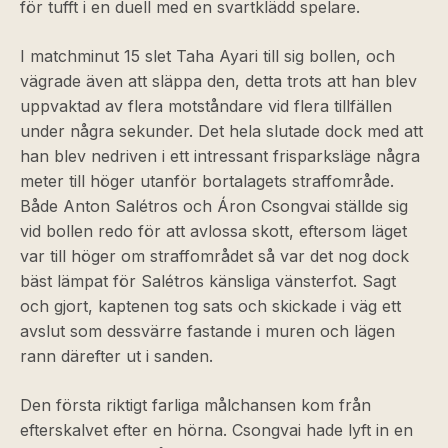
för tufft i en duell med en svartklädd spelare.
I matchminut 15 slet Taha Ayari till sig bollen, och
vägrade även att släppa den, detta trots att han blev
uppvaktad av flera motståndare vid flera tillfällen
under några sekunder. Det hela slutade dock med att
han blev nedriven i ett intressant frisparksläge några
meter till höger utanför bortalagets straffområde.
Både Anton Salétros och Áron Csongvai ställde sig
vid bollen redo för att avlossa skott, eftersom läget
var till höger om straffområdet så var det nog dock
bäst lämpat för Salétros känsliga vänsterfot. Sagt
och gjort, kaptenen tog sats och skickade i väg ett
avslut som dessvärre fastande i muren och lägen
rann därefter ut i sanden.
Den första riktigt farliga målchansen kom från
efterskalvet efter en hörna. Csongvai hade lyft in en