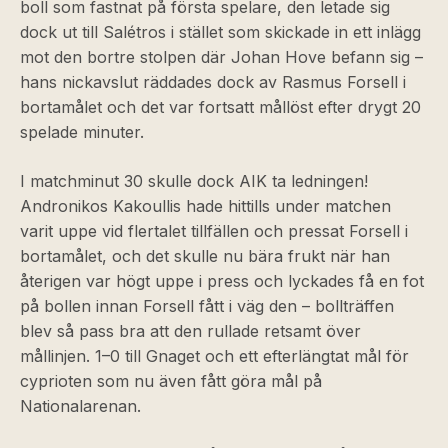
boll som fastnat på första spelare, den letade sig
dock ut till Salétros i stället som skickade in ett inlägg
mot den bortre stolpen där Johan Hove befann sig –
hans nickavslut räddades dock av Rasmus Forsell i
bortamålet och det var fortsatt mållöst efter drygt 20
spelade minuter.
I matchminut 30 skulle dock AIK ta ledningen!
Andronikos Kakoullis hade hittills under matchen
varit uppe vid flertalet tillfällen och pressat Forsell i
bortamålet, och det skulle nu bära frukt när han
återigen var högt uppe i press och lyckades få en fot
på bollen innan Forsell fått i väg den – bollträffen
blev så pass bra att den rullade retsamt över
mållinjen. 1–0 till Gnaget och ett efterlängtat mål för
cyprioten som nu även fått göra mål på
Nationalarenan.