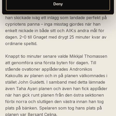
Deny
tittade upp och såg att Kakoullis löpt in i en fin yta i
straffområdet, Taha visade då upp sin precision när
han skickade iväg ett inlägg som landade perfekt på
cypriotens panna – inga misstag gjordes när han
enkelt nickade in både sitt och AIK:s andra mål för
dagen. 2–0 till Gnaget med drygt 25 minuter kvar av
ordinarie speltid.
Knappt tio minuter senare valde Mikkjal Thomassen
att genomföra sina första byten för dagen. Till
stående ovationer applåderades Andronikos
Kakoullis av planen och in på planen välkomnades i
stället John Guidetti. I samband med detta lämnade
även Taha Ayari planen och även han fick applåder
när han gick runt planen från den östra sektionen
förbi norra och slutligen den västra innan han tog
plats på bänken. Spelaren som tog hans plats på
planen var Bersant Celina.