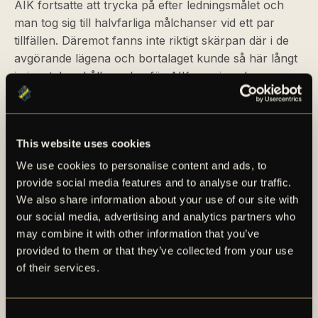
AIK fortsatte att trycka på efter ledningsmålet och
man tog sig till halvfarliga målchanser vid ett par
tillfällen. Däremot fanns inte riktigt skärpan där i de
avgörande lägena och bortalaget kunde så här långt
in i matchen hålla undan för AIK som jagade
ytterligare mål.
Efter 48 minuter och 18 sekunder så tyckte domare
This website uses cookies
Maqedonci att det var färdigspelat och han blåste
därmed av den första akten som AIK vann med ett
We use cookies to personalise content and ads, to
mål mot noll.
provide social media features and to analyse our traffic.
We also share information about your use of our site with
our social media, advertising and analytics partners who
ANDRA HALVLEK
may combine it with other information that you’ve
provided to them or that they’ve collected from your use
Femton minuter senare var lagen ute på gräsmattan
of their services.
igen och gjorde sig redo för att sparka i gång den
andra halvleken. Detta skedde kl 17:34 när kapten
Salétros satte bollen åter i spel. AIK fortsatte att vara
Consent