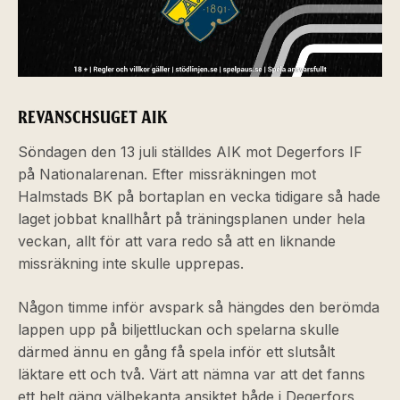
REVANSCHSUGET AIK
Söndagen den 13 juli ställdes AIK mot Degerfors IF
på Nationalarenan. Efter missräkningen mot
Halmstads BK på bortaplan en vecka tidigare så hade
laget jobbat knallhårt på träningsplanen under hela
veckan, allt för att vara redo så att en liknande
missräkning inte skulle upprepas.
Någon timme inför avspark så hängdes den berömda
lappen upp på biljettluckan och spelarna skulle
därmed ännu en gång få spela inför ett slutsålt
läktare ett och två. Värt att nämna var att det fanns
ett helt gäng välbekanta ansiktet både i Degerfors