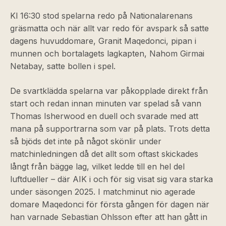
Kl 16:30 stod spelarna redo på Nationalarenans
gräsmatta och när allt var redo för avspark så satte
dagens huvuddomare, Granit Maqedonci, pipan i
munnen och bortalagets lagkapten, Nahom Girmai
Netabay, satte bollen i spel.
De svartklädda spelarna var påkopplade direkt från
start och redan innan minuten var spelad så vann
Thomas Isherwood en duell och svarade med att
mana på supportrarna som var på plats. Trots detta
så bjöds det inte på något skönlir under
matchinledningen då det allt som oftast skickades
långt från bägge lag, vilket ledde till en hel del
luftdueller – där AIK i och för sig visat sig vara starka
under säsongen 2025. I matchminut nio agerade
domare Maqedonci för första gången för dagen när
han varnade Sebastian Ohlsson efter att han gått in