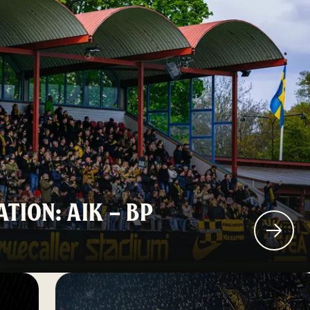
TION: AIK – BP