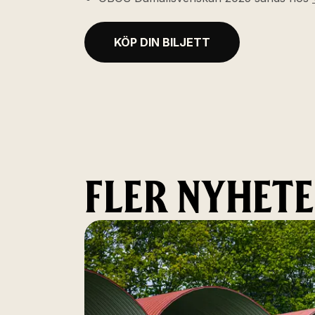
KÖP DIN BILJETT
FLER NYHET