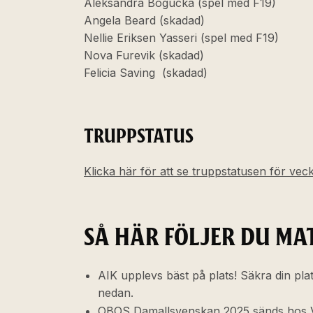
Aleksandra Bogucka (spel med F19)
Angela Beard (skadad)
Nellie Eriksen Yasseri (spel med F19)
Nova Furevik (skadad)
Felicia Saving (skadad)
TRUPPSTATUS
Klicka här för att se truppstatusen för vec
SÅ HÄR FÖLJER DU MA
AIK upplevs bäst på plats! Säkra din plat
nedan.
OBOS Damallsvenskan 2025 sänds hos