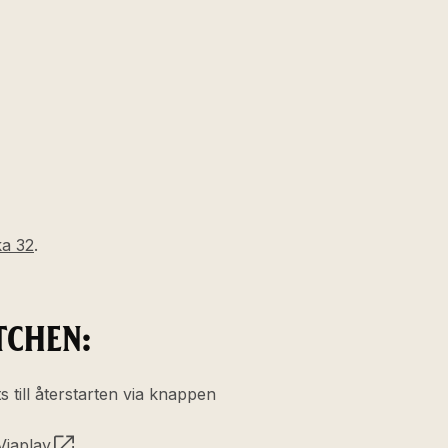
ka 32
.
TCHEN:
s till återstarten via knappen
Viaplay.