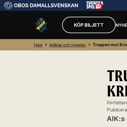
KÖP BILJETT
NYHE
Truppen mot Kri
Hem
Artiklar och nyheter
TR
KR
Författar
Publicer
AIK:s 