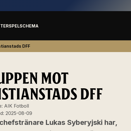
TER
SPELSCHEMA
stianstads DFF
UPPEN MOT
ISTIANSTADS DFF
e:
AIK Fotboll
ad:
2025-08-09
chefstränare Lukas Syberyjski har,