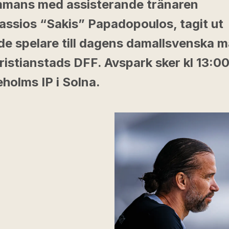
ammans med assisterande tränaren
assios “Sakis” Papadopoulos, tagit ut
nde spelare till dagens damallsvenska 
istianstads DFF. Avspark sker kl 13:0
holms IP i Solna.