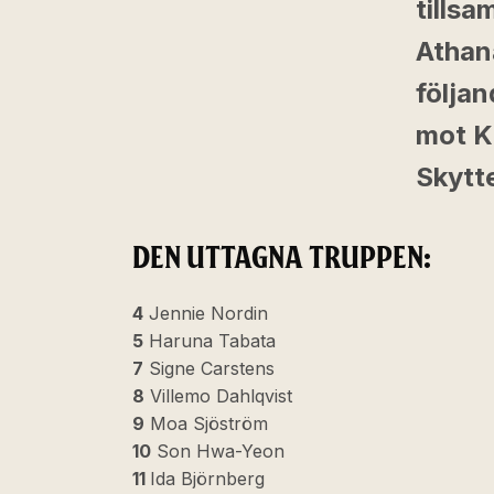
tills
Athan
följa
mot Kr
Skytte
DEN UTTAGNA TRUPPEN:
4
Jennie Nordin
5
Haruna Tabata
7
Signe Carstens
8
Villemo Dahlqvist
9
Moa Sjöström
10
Son Hwa-Yeon
11
Ida Björnberg