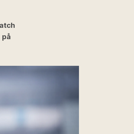
match
0 på