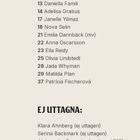
13
Daniella Famili
14
Adelisa Grabus
17
Janelle Yilmaz
18
Nova Selin
21
Emilia Dannbäck (mv)
22
Anna Oscarsson
23
Ella Reidy
25
Olivia Lindstedt
28
Jada Whyman
29
Matilda Plan
37
Patrícia Fischerová
EJ UTTAGNA:
Klara Ahnberg (ej uttagen)
Serina Backmark (ej uttagen)