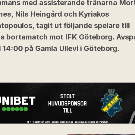
ammans med assisterande tränarna Mor
nes, Nils Heingård och Kyriakos
opoulos, tagit ut följande spelare till
s bortamatch mot IFK Göteborg. Avsp
l 14:00 på Gamla Ullevi i Göteborg.