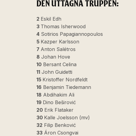
DEN UTTAGNA TRUPPEN:
2
Eskil Edh
3
Thomas Isherwood
4
Sotirios Papagiannopoulos
5
Kazper Karlsson
7
Anton Salétros
8
Johan Hove
10
Bersant Celina
11
John Guidetti
15
Kristoffer Nordfeldt
16
Benjamin Tiedemann
18
Abdihakim Ali
19
Dino Beširović
20
Erik Flataker
30
Kalle Joelsson (mv)
32
Filip Benković
33
Áron Csongvai