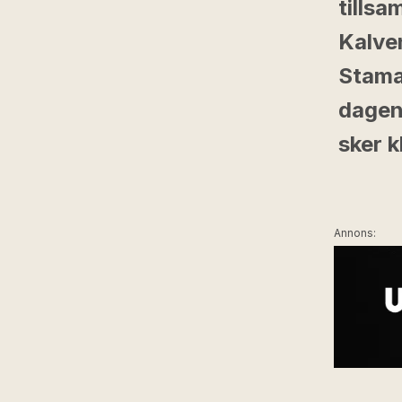
tills
Kalve
Stamat
dagen
sker k
Annons: