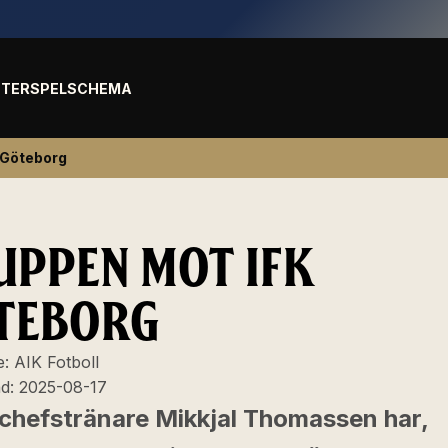
TER
SPELSCHEMA
 Göteborg
UPPEN MOT IFK
TEBORG
e:
AIK Fotboll
ad:
2025-08-17
 chefstränare Mikkjal Thomassen har,