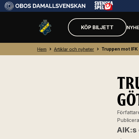
KÖP BILJETT
NYHE
Truppen mot IFK
Hem
Artiklar och nyheter
TR
GÖ
Författar
Publicer
AIK:s