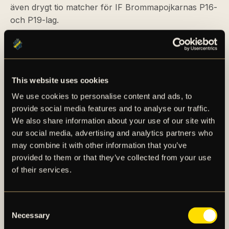
även drygt tio matcher för IF Brommapojkarnas P16-
och P19-lag.
FLYTT TILL DANMARK
I januari 2023 stod det klart att Aaron gjorde flytten
This website uses cookies
till Farum utanför Danmarks huvudstad Köpenhamn
We use cookies to personalise content and ads, to
för att ansluta till FC Nordsjælland och deras
provide social media features and to analyse our traffic.
akademi, där han under det första året
We also share information about your use of our site with
representerade klubbens P19-lag. Hans debut i den
our social media, advertising and analytics partners who
nya klubben kom den 4 mars 2023 då
may combine it with other information that you’ve
FC Nordsjælland tog sig an AC Horsens på bortaplan.
provided to them or that they’ve collected from your use
Aaron fick äntra spelplanen i matchminut 77 när han
of their services.
byttes in istället för Mickael Dosso. Bortalaget som
var i ett 2–3-underläge hade en tuff situation då man
fått sin målvakt William Lykke utvisad redan i
Consent
Necessary
matchminut 38 – matchens slutresultat skrevs till 4–2
Selection