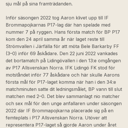
sju mål på sina framträdanden.
Inför säsongen 2022 tog Aaron klivet upp till IF
Brommapojkarnas P17-lag där han spelade med
nummer 7 på ryggen. Hans första match för BP P17
kom den 24 april samma år när laget reste till
Strömvallen i Järfälla för att möta Bele Barkarby FF
(3–0) inför 69 åskådare. Den 22 juni 2022 vankades
det bortamatch på Lidingövallen i den 13:e omgången
av P17 Allsvenskan Norra. IFK Lidingö FK stod för
motståndet inför 77 åskådare och här skulle Aarons
första mål för P17-laget komma när han i den 34:e
matchminuten satte dit ledningsmålet, BP vann till slut
matchen med 2–0. Det blev sammanlagt nio matcher
och sex mål för den unge anfallaren under säsongen
2022 där IF Brommapojkarna placerade sig på en
femteplats i P17 Allsvenskan Norra. Utöver att
representera P17-laget så gjorde Aaron under året