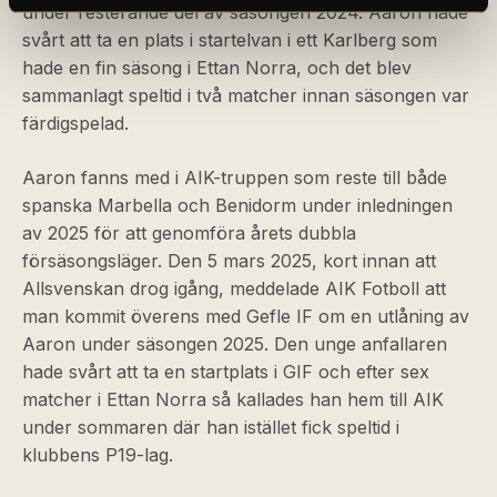
under resterande del av säsongen 2024. Aaron hade
svårt att ta en plats i startelvan i ett Karlberg som
hade en fin säsong i Ettan Norra, och det blev
sammanlagt speltid i två matcher innan säsongen var
färdigspelad.
Aaron fanns med i AIK-truppen som reste till både
spanska Marbella och Benidorm under inledningen
av 2025 för att genomföra årets dubbla
försäsongsläger. Den 5 mars 2025, kort innan att
Allsvenskan drog igång, meddelade AIK Fotboll att
man kommit överens med Gefle IF om en utlåning av
Aaron under säsongen 2025. Den unge anfallaren
hade svårt att ta en startplats i GIF och efter sex
matcher i Ettan Norra så kallades han hem till AIK
under sommaren där han istället fick speltid i
klubbens P19-lag.