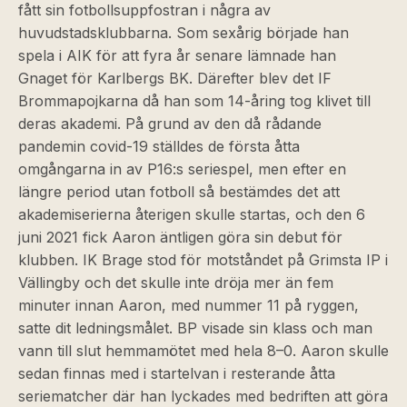
fått sin fotbollsuppfostran i några av
huvudstadsklubbarna. Som sexårig började han
spela i AIK för att fyra år senare lämnade han
Gnaget för Karlbergs BK. Därefter blev det IF
Brommapojkarna då han som 14-åring tog klivet till
deras akademi. På grund av den då rådande
pandemin covid-19 ställdes de första åtta
omgångarna in av P16:s seriespel, men efter en
längre period utan fotboll så bestämdes det att
akademiserierna återigen skulle startas, och den 6
juni 2021 fick Aaron äntligen göra sin debut för
klubben. IK Brage stod för motståndet på Grimsta IP i
Vällingby och det skulle inte dröja mer än fem
minuter innan Aaron, med nummer 11 på ryggen,
satte dit ledningsmålet. BP visade sin klass och man
vann till slut hemmamötet med hela 8–0. Aaron skulle
sedan finnas med i startelvan i resterande åtta
seriematcher där han lyckades med bedriften att göra