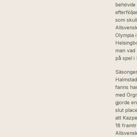
behövde s
efterfölj
som skull
Allsvens
Olympia i
Helsingbo
man vad d
på spel i
Säsongen 
Halmstads
fanns han
med Örgr
gjorde en
slut plac
att Kazpe
18 framt
Allsvensk