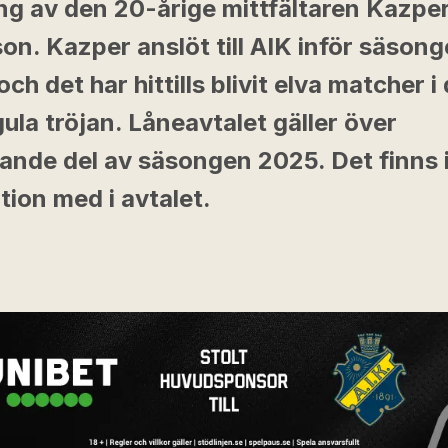
ing av den 20-årige mittfältaren Kazpe
on. Kazper anslöt till AIK inför säson
ch det har hittills blivit elva matcher i
ula tröjan. Låneavtalet gäller över
rande del av säsongen 2025. Det finns
ion med i avtalet.