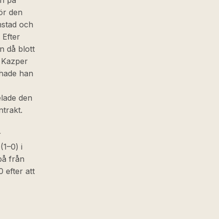
en på
för den
mstad och
 Efter
n då blott
. Kazper
 hade han
lade den
ntrakt.
r
(1–0) i
på från
efter att