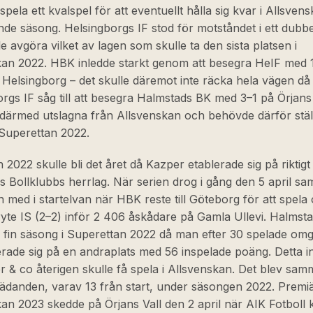
pela ett kvalspel för att eventuellt hålla sig kvar i Allsvensk
ande säsong. Helsingborgs IF stod för motståndet i ett dubb
e avgöra vilket av lagen som skulle ta den sista platsen i
kan 2022. HBK inledde starkt genom att besegra HeIF med 
 Helsingborg – det skulle däremot inte räcka hela vägen då
rgs IF såg till att besegra Halmstads BK med 3–1 på Örjans
ärmed utslagna från Allsvenskan och behövde därför ställ
 Superettan 2022.
2022 skulle bli det året då Kazper etablerade sig på riktigt 
 Bollklubbs herrlag. När serien drog i gång den 5 april s
 med i startelvan när HBK reste till Göteborg för att spela 
yte IS (2–2) inför 2 406 åskådare på Gamla Ullevi. Halmst
 fin säsong i Superettan 2022 då man efter 30 spelade omgå
erade sig på en andraplats med 56 inspelade poäng. Detta 
r & co återigen skulle få spela i Allsvenskan. Det blev sam
rädanden, varav 13 från start, under säsongen 2022. Premi
an 2023 skedde på Örjans Vall den 2 april när AIK Fotboll