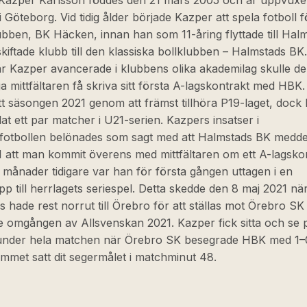
 Kazper Karlsson föddes den 21 mars 2005 och är uppvux
i Göteborg. Vid tidig ålder började Kazper att spela fotboll 
ubben, BK Häcken, innan han som 11-åring flyttade till Hal
kiftade klubb till den klassiska bollklubben – Halmstads BK.
r Kazper avancerade i klubbens olika akademilag skulle de
a mittfältaren få skriva sitt första A-lagskontrakt med HBK
tt säsongen 2021 genom att främst tillhöra P19-laget, dock
at ett par matcher i U21-serien. Kazpers insatser i
otbollen belönades som sagt med att Halmstads BK medde
21 att man kommit överens med mittfältaren om ett A-lagsko
 månader tidigare var han för första gången uttagen i en
pp till herrlagets seriespel. Detta skedde den 8 maj 2021 nä
 hade rest norrut till Örebro för att ställas mot Örebro SK 
e omgången av Allsvenskan 2021. Kazper fick sitta och se 
n under hela matchen när Örebro SK besegrade HBK med 1–0 
mmet satt dit segermålet i matchminut 48.