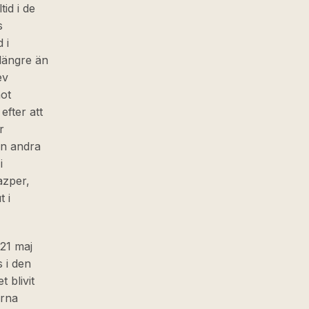
id i de
s
 i
längre än
ev
mot
efter att
r
en andra
i
azper,
t i
21 maj
s i den
 blivit
orna