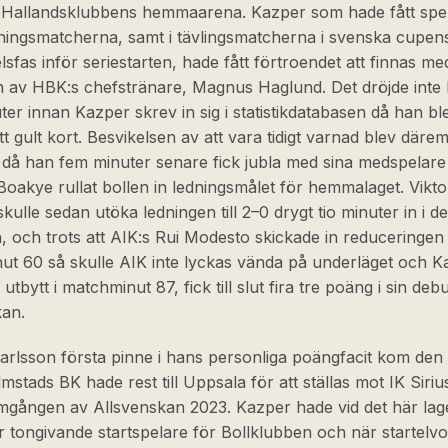
l Hallandsklubbens hemmaarena. Kazper som hade fått spelt
äningsmatcherna, samt i tävlingsmatcherna i svenska cupen
sfas inför seriestarten, hade fått förtroendet att finnas med
n av HBK:s chefstränare, Magnus Haglund. Det dröjde inte 
ter innan Kazper skrev in sig i statistikdatabasen då han bl
 ett gult kort. Besvikelsen av att vara tidigt varnad blev däre
 då han fem minuter senare fick jubla med sina medspelare 
akye rullat bollen in ledningsmålet för hemmalaget. Vikto
kulle sedan utöka ledningen till 2–0 drygt tio minuter in i d
, och trots att AIK:s Rui Modesto skickade in reduceringen 
ut 60 så skulle AIK inte lyckas vända på underläget och K
 utbytt i matchminut 87, fick till slut fira tre poäng i sin debu
kan.
rlsson första pinne i hans personliga poängfacit kom den 
mstads BK hade rest till Uppsala för att ställas mot IK Siriu
gången av Allsvenskan 2023. Kazper hade vid det här laget
r tongivande startspelare för Bollklubben och när startelv