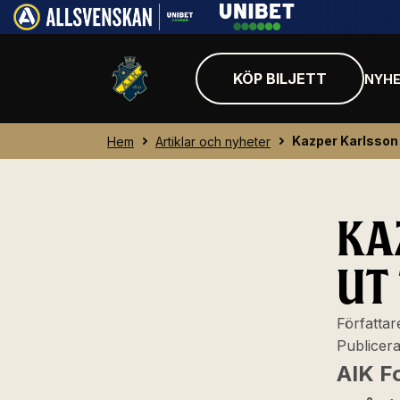
KÖP BILJETT
NYHE
Kazper Karlsson l
Hem
Artiklar och nyheter
KA
UT 
Författar
Publicer
AIK F