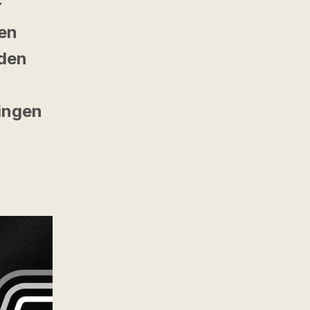
r
gen
 den
 ingen