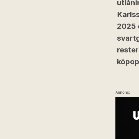
utlån
Karlss
2025 o
svartg
reste
köpopt
Annons: