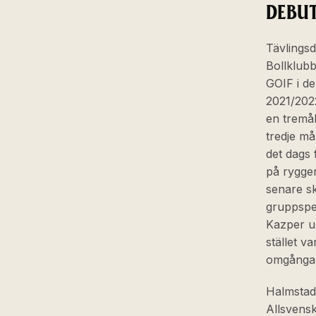
DEBU
Tävlings
Bollklubb
GOIF i d
2021/2022
en tremål
tredje må
det dags
på ryggen
senare sk
gruppspel
Kazper un
stället v
omgångar
Halmstad
Allsvensk