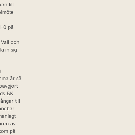
an till
elmöte
1–0 på
 Vall och
a in sig
i
amma år så
oavgjort
ads BK
ngar till
innebar
manlagt
ären av
 kom på