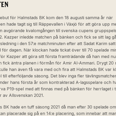
TEN
debut för Halmstads BK kom den 18 augusti samma år när
en hade tagit sig till Räppevallen i Växjö för att göra upp 
en avgörande kvalomgången till svenska cupens gruppspel
. Kazper inledde matchen på bänken och fick se sitt lag gå 
sledning i den 57:e matchminuten efter att Sadat Karim satt d
l för dagen. När klockan hade tickat över till 70 spelade mi
 för Kazper att göra sitt första framträdande då han med 
 fick äntra planen i förmån för Amir Al-Ammari. Drygt 20 
ulle han även få vara med och fira att Halmstads BK var kl
 till efterföljande säsong. Det blev inga fler tävlingsmatche
der hans första år som kontrakterad A-lagsspelare och ha
arva P19-spel med att finnas med på bänken för herrlaget i t
 av Allsvenskan 2021.
s BK hade en tuff säsong 2021 då man efter 30 spelade om
an placerade sig på en 14:e placering, som innebar att ma