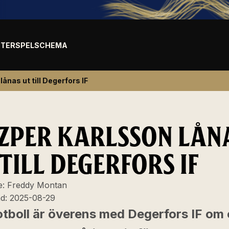
TER
SPELSCHEMA
ånas ut till Degerfors IF
ZPER KARLSSON LÅN
TILL DEGERFORS IF
e:
Freddy Montan
ad:
2025-08-29
otboll är överens med Degerfors IF om