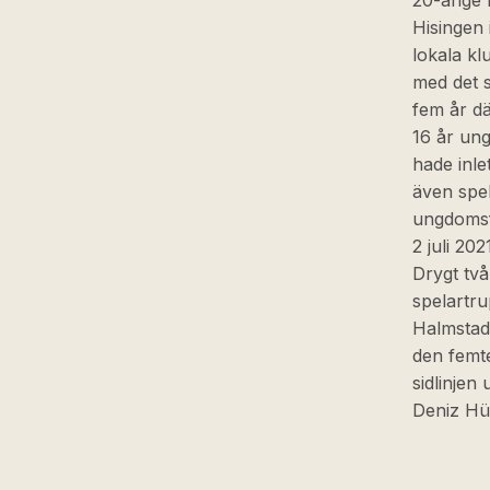
20-årige
Hisingen 
lokala kl
med det s
fem år dä
16 år ung
hade inle
även spel
ungdomsf
2 juli 20
Drygt två
spelartru
Halmstads
den femt
sidlinje
Deniz Hü