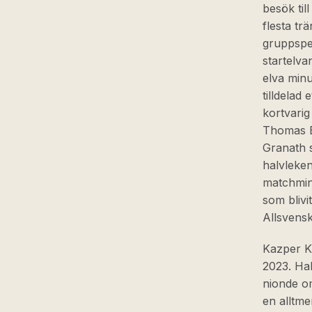
besök til
flesta tr
gruppspel
startelva
elva minu
tilldelad
kortvarig
Thomas Bo
Granath s
halvleken
matchmin
som blivit
Allsvens
Kazper Ka
2023. Hal
nionde om
en alltme