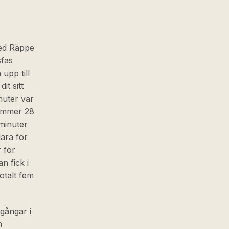
med Räppe
sfas
upp till
it sitt
nuter var
nummer 28
minuter
ara för
r för
n fick i
otalt fem
gångar i
n