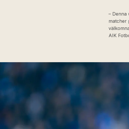
– Denna u
matcher 
välkomna 
AIK Fotbo