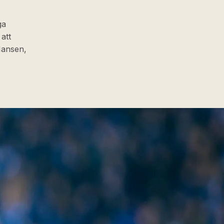
ga
att
 Hansen,