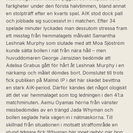
farligheter under den första halvtimmen, bland annat
en stolpträff efter en kvarts spel. AIK stod dock pall
och jobbade sig successivt in i matchen. Efter 34
spelade minuter lyckades man dessutom stressa fram
ett misstag från hemmalagets målvakt Samantha
Leshnak Murphy som slutade med att Moa Sjöström
kunde sätta bollen i nät från nära håll – men
huvuddomaren George Jansizian bedömde att
Adelisa Grabus gått för hårt åt Leshnak Murphy i en
närkamp och målet dömdes bort. Domslutet till trots
fick publiken på Malmö IP i det här skedet bevittna
en stark AIK-period. Därför kändes det något ologiskt
att det var hemmalaget som tog ledningen i den 41:a
matchminuten. Aemu Oyamas hörna från vänster
missbedömdes av en trängd Jada Whyman och
bollen seglade hela vägen in i nätmaskorna. Till
skillnad från situationen i motsatt straffområde en
stund tidigare fick Whyman här inget gehör när hon