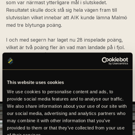
som var närmast ytterligare mål i slutskedet.
Resultatet skulle dock stå sig hela vägen fram till
slutvisslan vilket innebar att AIK kunde lämna Malmö
med tre blytunga poäng.
I och med segern har laget nu 28 inspelade poäng,
vilket är två poäng fler än vad man landade på i fjol.
Då ska man ha i åtanke att det fortfarande återstår
åtta omgångar av årets säsong. Nästa spelas
kommande lördag, då Växjö DFF gästar Skytteholms
IP.
Köp dina biljetter här
och stötta laget på plats i
This website uses cookies
jakten på nya segrar.
We use cookies to personalise content and ads, to
provide social media features and to analyse our traffic.
We also share information about your use of our site with
our social media, advertising and analytics partners who
may combine it with other information that you’ve
provided to them or that they’ve collected from your use