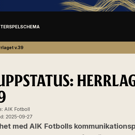
TER
SPELSCHEMA
rlaget v.39
UPPSTATUS: HERRLA
9
e:
AIK Fotboll
ad:
2025-09-27
ighet med AIK Fotbolls kommunikationsp