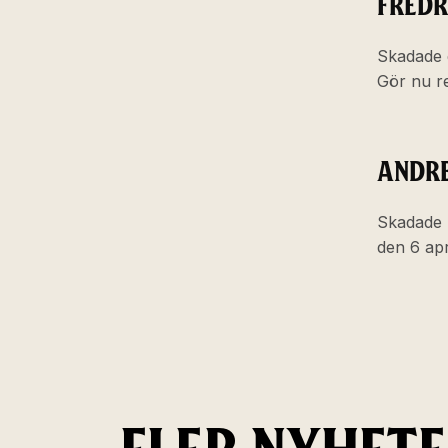
FREDR
Skadade 
Gör nu r
ANDRE
Skadade 
den 6 apr