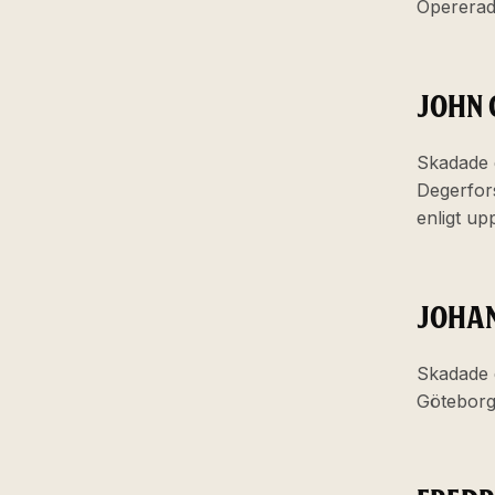
Opererad
JOHN 
Skadade 
Degerfors
enligt up
JOHAN
Skadade 
Göteborg