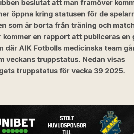
lubben beslutat att man framöver kom
er öppna kring statusen för de spelarn
en som är borta från träning och match
r kommer en rapport att publiceras en 
n där AIK Fotbolls medicinska team gå
m veckans truppstatus. Nedan visas
agets truppstatus för vecka 39 2025.