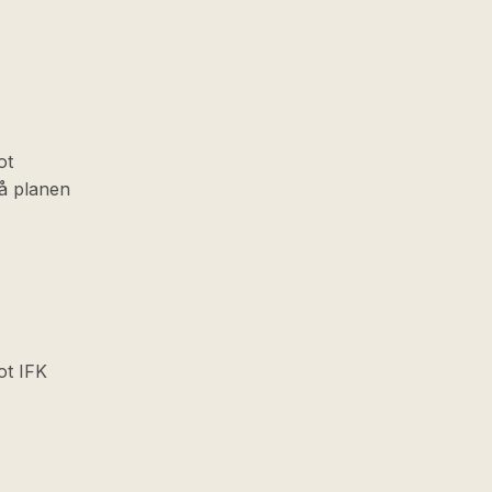
ot
på planen
ot IFK