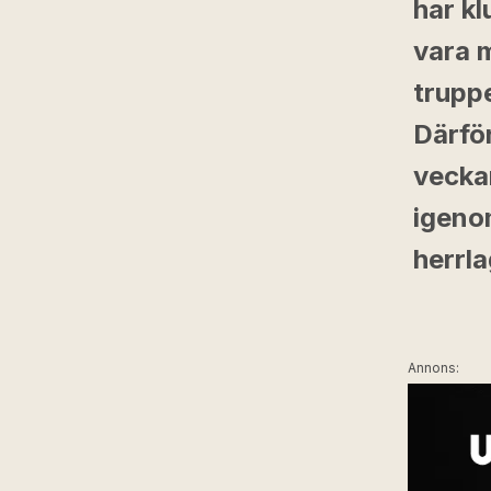
har k
vara m
trupp
Därfö
vecka
igeno
herrl
Annons: