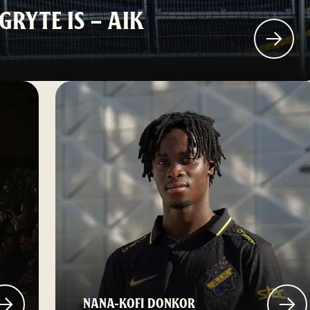
GRYTE IS – AIK
NANA-KOFI DONKOR