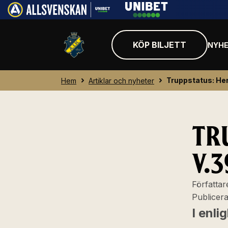
KÖP BILJETT
NYHE
Truppstatus: Her
Hem
Artiklar och nyheter
TR
V.3
Författar
Publicer
I enl