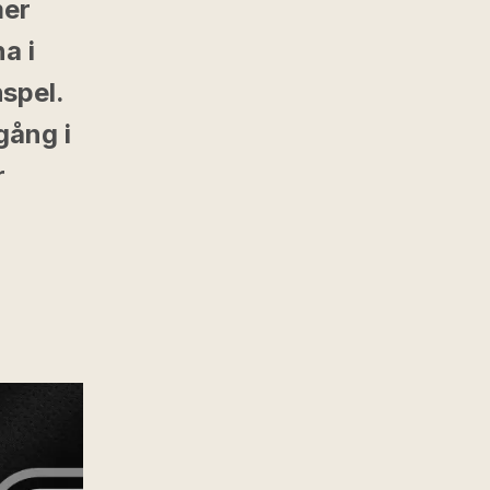
mer
a i
spel.
gång i
r