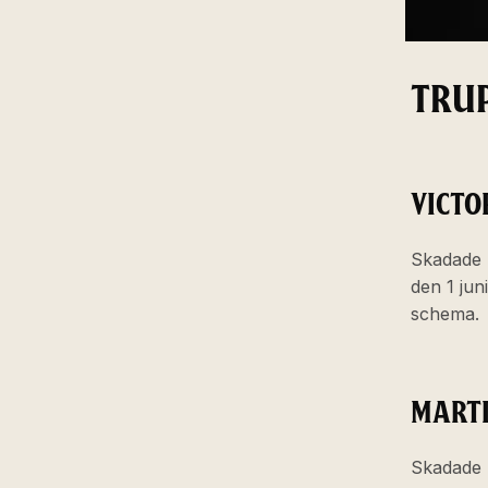
TRU
VICTO
Skadade 
den 1 ju
schema.
MARTI
Skadade 