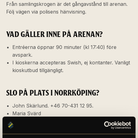
Från samlingskrogen är det gångavstånd till arenan.
Följ vägen via polisens hänvisning.
VAD GÄLLER INNE PÅ ARENAN?
Entréerna öppnar 90 minuter (kl 17:40) före
avspark.
I kioskerna accepteras Swish, ej kontanter. Vanligt
kioskutbud tillgängligt.
SLO PÅ PLATS I NORRKÖPING?
John Skärlund. +46 70-431 12 95.
Maria Svärd
För kontakt med SLO innan matchdag, mejla
slo@aikfotboll.se
.