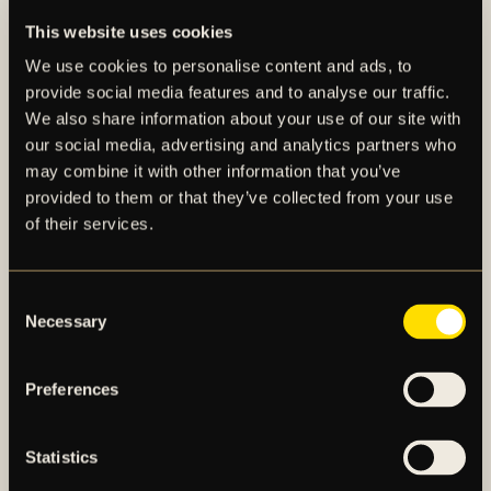
This website uses cookies
SLO uppmanar:
OBS! Kasta inte in saker, inte ens
We use cookies to personalise content and ads, to
innanför staketet. Det är aldrig ok. Vänligen
provide social media features and to analyse our traffic.
respektera att all skadegörelse, inkl klistermärken,
We also share information about your use of our site with
faktureras er klubb. Vi uppmanar kraftfullt också
our social media, advertising and analytics partners who
även alla att avstå från s.k. ”bangers”, vare sig det
may combine it with other information that you’ve
gäller samling, marsch eller på arenan. Vi har
provided to them or that they’ve collected from your use
upprepat dokumenterade hörselskador samt
of their services.
traumatiska upplevelser på personal och supportrar,
vilket inte är acceptabelt.
Consent
Necessary
Selection
FINNS DET NÅGOT ANNAT SÄTT ATT SE
MATCHEN?
Preferences
Matchen tv-sänds i
Max Sport.
Statistics