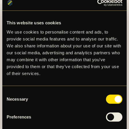
SÅ HÄR FÖLJER DU MATCHEN:
Kom och stötta AIK på Enskede IP. Inträde köps i
This website uses cookies
entrén. Ordinarie pris: 80kr, pensionärer betalar
We use cookies to personalise content and ads, to
halva priset (40kr) och barn/ungdomar upp till 17
provide social media features and to analyse our traffic.
år har gratis inträde.
We also share information about your use of our site with
Kvällens match i Svenska cupen visas på
our social media, advertising and analytics partners who
Expressen.
may combine it with other information that you’ve
Klicka här för att komma till sändningen.
provided to them or that they’ve collected from your use
of their services.
Consent
Necessary
Selection
FLER NYHETER
Preferences