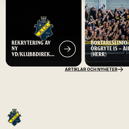
REKRYTERING AV
BORTARESEINFO:
NY
ÖRGRYTE IS – AI
VD/KLUBBDIREKTÖR
(HERR)
TILL AIK FOTBOLL
ARTIKLAR OCH NYHETER