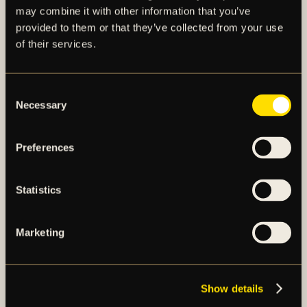
may combine it with other information that you’ve
SÄKRA DIN PLATS
provided to them or that they’ve collected from your use
Se till att vara på plats när våra äldre Gnagare ska
of their services.
hyllas och viktiga poäng ska bärgas. Köp dina biljetter
till mötet med IFK Värnamo via knappen nedan.
Consent
Självklart kan du som är pensionär köpa biljetter till
Necessary
Selection
reducerat pris.
Matchen som tillhör omgång 26 av Allsvenskan 2025
Preferences
spelas söndagen den 5 oktober med avspark kl
14:00.
Statistics
KÖP BILJETT HÄR
Marketing
Show details