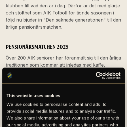
klubben till vad den är i dag. Därför är det med glädje
och stolthet som AIK Fotboll för tionde säsongen i
följd nu bjuder in "Den saknade generationen" till den
årliga pensionärsmatchen.
PENSIONÄRSMATCHEN 2025
Över 200 AIK-seniorer har föranmält sig till den årliga
traditionen som kommer att inledas med kaffe,
smörgås och mazarin på Quality Hotel Strawberry
Arena i Solna. Underhållningen inför matchstart
kommer att ledas av ingen mindre än den svartgula
legendaren Per Karlsson, där intervjuer med AIK-
This website uses cookies
representanter kommer att hållas inför avspark. AIK-
We use cookies to personalise content and ads, to
orkestern kommer såklart att vara på plats för att
provide social media features and to analyse our traffic.
välkomna till arenan.
We also share information about your use of our site with
our social media, advertising and analytics partners who