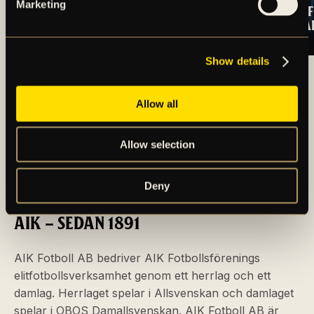
Marketing
OSCARSSON SKÖT
TRUPPEN MOT IF
SEGERN TILL AIK
BROMMAPOJKA
Show details
ARTIKLAR OCH NYHETER
Allow all
Allow selection
Deny
AIK – SEDAN 1891
AIK Fotboll AB bedriver AIK Fotbollsförenings
elitfotbollsverksamhet genom ett herrlag och ett
damlag. Herrlaget spelar i Allsvenskan och damlaget
spelar i OBOS Damallsvenskan. AIK Fotboll AB är