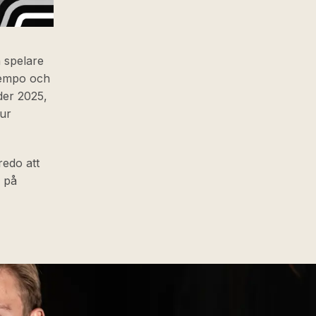
n spelare
 tempo och
der 2025,
sur
redo att
a på