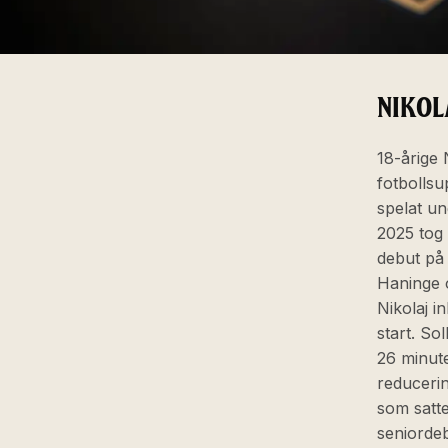
NIKOL
18-årige 
fotbollsu
spelat u
2025 tog 
debut på 
Haninge 
Nikolaj i
start. So
26 minute
reduceri
som satte 
seniordeb