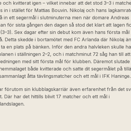
 och kvitterat igen – vilket innebar att det stod 3–3 i match
s in i stället för Mattias Bouvin. Nikolaj och hans lagkamrat
 få in ett segermål i slutminuterna men när domare Andreas
ipan för sista gången den dagen så stod det klart att lagen fi
(3–3). Sex dagar efter sin debut kom även hans första mål
å. Detta skedde i bortamötet med FC Arlanda där Nikolaj ä
 ta en plats på bänken. Inför den andra halvleken skulle h
planen i ställningen 2–2, och i matchminut 72 såg han till at
ledningen med sitt första mål för klubben. Däremot slutad
 hemmalaget både kvitterade och satte dit segermålet på tillä
sammanlagt åtta tävlingsmatcher och ett mål i IFK Haninge.
ar förutom sin klubblagskarriär även erfarenhet från det s
. Där har det hittills blivit 17 matcher och ett mål i
andslagen.