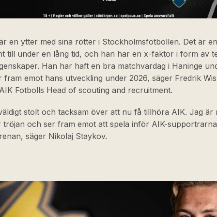
 är en ytter med sina rötter i Stockholmsfotbollen. Det är e
nt till under en lång tid, och han har en x-faktor i form av
egenskaper. Han har haft en bra matchvardag i Haninge un
r fram emot hans utveckling under 2026, säger Fredrik Wi
AIK Fotbolls Head of scouting and recruitment.
väldigt stolt och tacksam över att nu få tillhöra AIK. Jag är 
ör tröjan och ser fram emot att spela inför AIK-supportrarn
renan, säger Nikolaj Staykov.