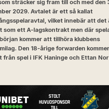
som sträcker sig fram till och med den 
er 2029. Avtalet är ett så kallat
ngsspelaravtal, vilket innebär att det 
et som ett A-lagskontrakt men där spel
n början kommer att tillhöra klubbens
milag. Den 18-årige forwarden komme
 från spel i IFK Haninge och Ettan Nor