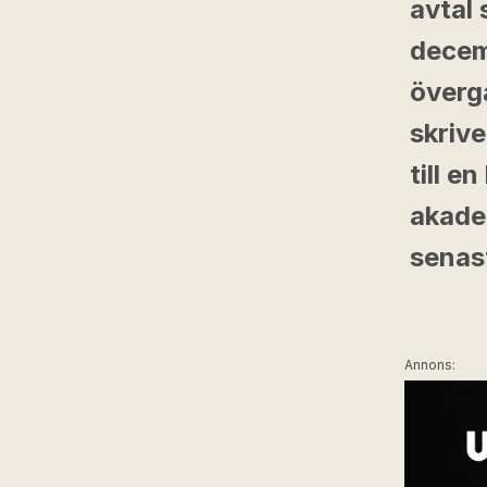
avtal 
decemb
övergå
skriv
till e
akade
senast
Annons: