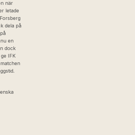
en när
er letade
 Forsberg
ck dela på
 på
nnu en
an dock
t ge IFK
e matchen
ggstid.
venska