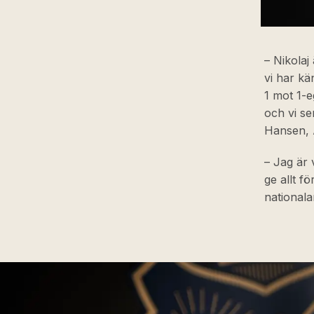
– Nikolaj
vi har kä
1 mot 1-
och vi se
Hansen, 
– Jag är 
ge allt f
nationala