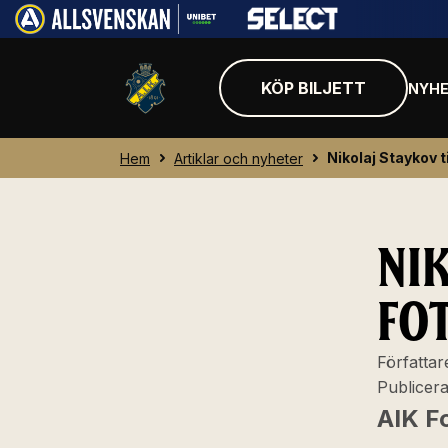
KÖP BILJETT
NYHE
Nikolaj Staykov ti
Hem
Artiklar och nyheter
NI
FO
Författar
Publicer
AIK F