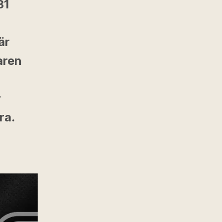
31
är
aren
r
ra.