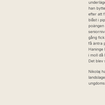
underläge
han bytte
efter att
blåst i p
poängen 
seniorniv
gång fick
få äntra 
Haninge 
i moll då
Det blev 
Nikolaj h
landslaget
ungdomsl