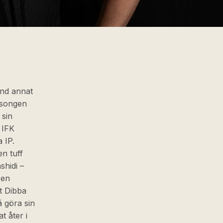
and annat
äsongen
 sin
 IFK
 IP.
en tuff
shidi –
 en
t Dibba
å göra sin
t åter i