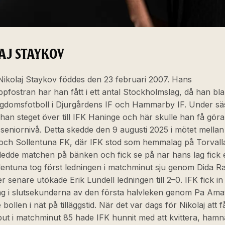
AJ STAYKOV
Nikolaj Staykov föddes den 23 februari 2007. Hans
ppfostran har han fått i ett antal Stockholmslag, då han bl
ngdomsfotboll i Djurgårdens IF och Hammarby IF. Under s
han steget över till IFK Haninge och här skulle han få göra
seniornivå. Detta skedde den 9 augusti 2025 i mötet mellan
och Sollentuna FK, där IFK stod som hemmalag på Torvalla
nledde matchen på bänken och fick se på när hans lag fick 
llentuna tog först ledningen i matchminut sju genom Dida Ra
r senare utökade Erik Lundell ledningen till 2–0. IFK fick in
ng i slutsekunderna av den första halvleken genom Pa Ama
bollen i nät på tilläggstid. När det var dags för Nikolaj att f
ut i matchminut 85 hade IFK hunnit med att kvittera, hamna