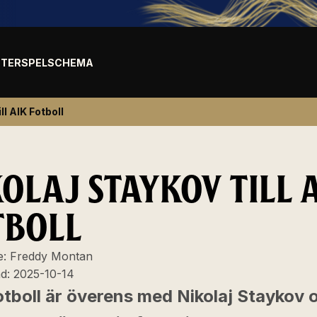
TER
SPELSCHEMA
ll AIK Fotboll
KOLAJ STAYKOV TILL 
TBOLL
e:
Freddy Montan
ad:
2025-10-14
otboll är överens med Nikolaj Staykov 