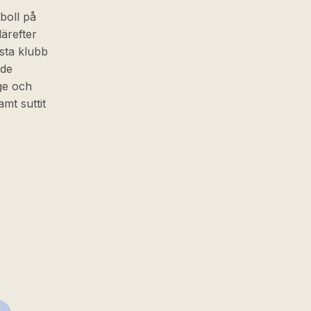
boll på
därefter
sta klubb
rde
ige och
mt suttit