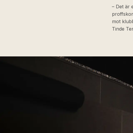
– Det är 
proffskon
mot klubb
Tinde Ter