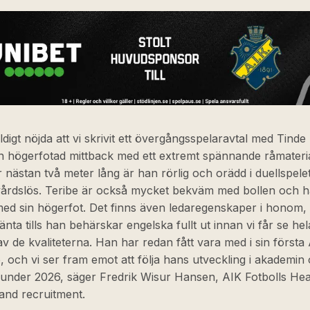
äldigt nöjda att vi skrivit ett övergångsspelaravtal med Tinde
n högerfotad mittback med ett extremt spännande råmateria
r nästan två meter lång är han rörlig och orädd i duellspele
vårdslös. Teribe är också mycket bekväm med bollen och ha
med sin högerfot. Det finns även ledaregenskaper i honom,
änta tills han behärskar engelska fullt ut innan vi får se hel
v de kvaliteterna. Han har redan fått vara med i sin första 
, och vi ser fram emot att följa hans utveckling i akademin
 under 2026, säger Fredrik Wisur Hansen, AIK Fotbolls He
and recruitment.