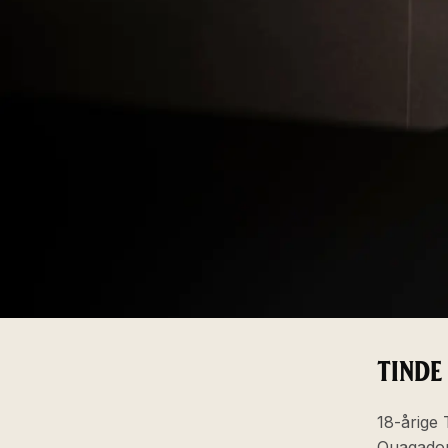
TINDE
18-årige 
Ouagadou