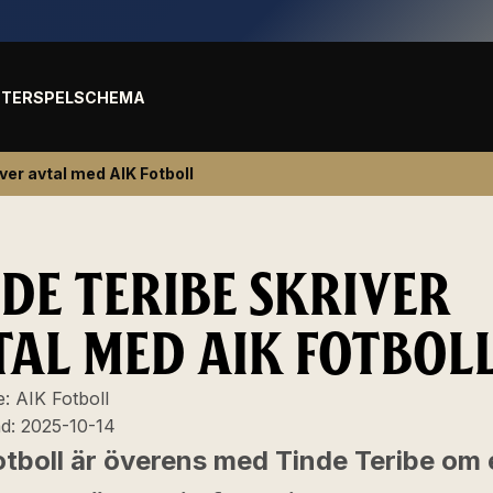
TER
SPELSCHEMA
ver avtal med AIK Fotboll
NDE TERIBE SKRIVER
TAL MED AIK FOTBOL
e:
AIK Fotboll
ad:
2025-10-14
otboll är överens med Tinde Teribe om 