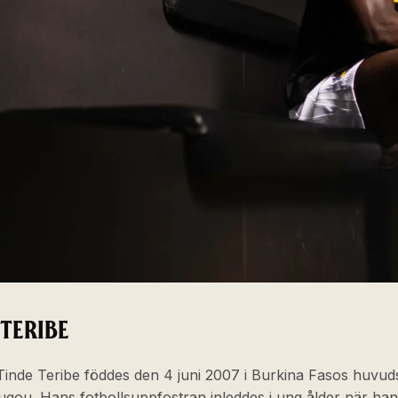
 TERIBE
Tinde Teribe föddes den 4 juni 2007 i Burkina Fasos huvud
gou. Hans fotbollsuppfostran inleddes i ung ålder när han