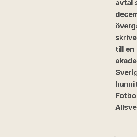
avtal 
decemb
övergå
skriv
till e
akadem
Sveri
hunni
Fotbol
Allsv