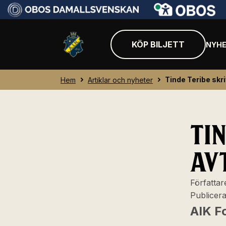
KÖP BILJETT
NYHE
Tinde Teribe skri
Hem
Artiklar och nyheter
TI
AV
Författar
Publicer
AIK F