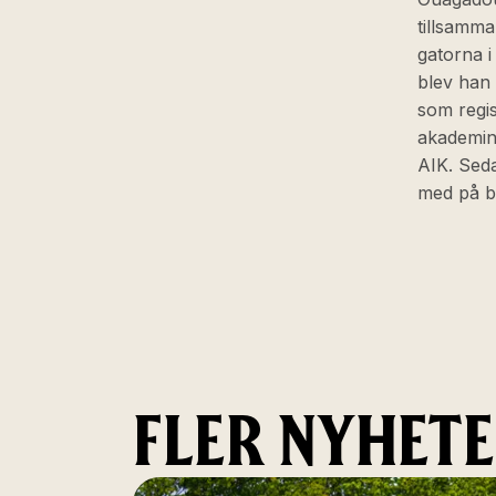
tillsamm
gatorna i
blev han
som regis
akademin 
AIK. Seda
med på bä
FLER NYHET