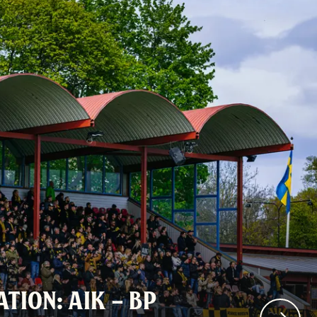
TION: AIK – BP