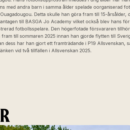
ans med andra barn i samma ålder spelade oorganiserad fot
 Ouagadougou. Detta skulle han göra fram till 15-årsålder, 
 antagen till BASGA Jo Academy vilket också blev hans för
trerad fotbollsspelare. Den högerfotade försvararen tillhö
fram till sommaren 2025 innan han gjorde flytten till Sver
n dess har han gjort ett framträdande i P19 Allsvenskan, sa
nken vid två tillfällen i Allsvenskan 2025.
ER