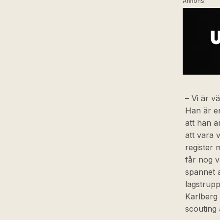
Annons:
– Vi är v
Han är e
att han ä
att vara 
register 
får nog v
spannet a
lagstrupp
Karlberg
scouting 