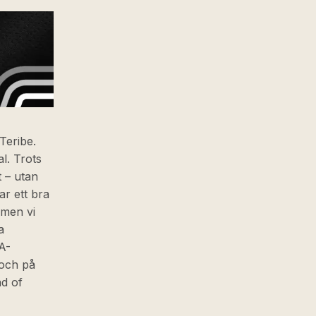
 Teribe.
l. Trots
t – utan
r ett bra
 men vi
a
A-
 och på
ad of