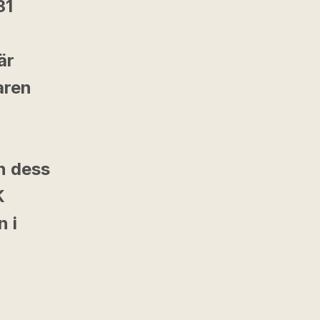
31
är
aren
n dess
K
n i