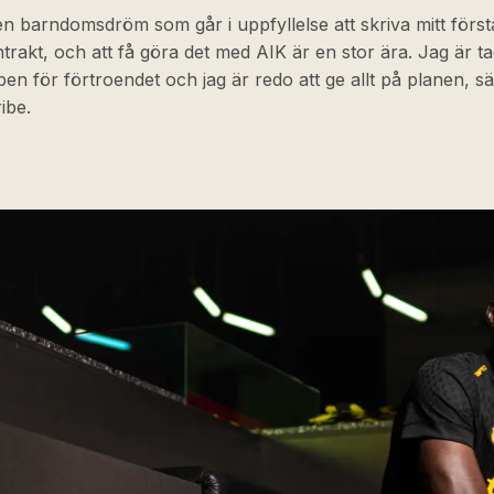
en barndomsdröm som går i uppfyllelse att skriva mitt först
trakt, och att få göra det med AIK är en stor ära. Jag är 
en för förtroendet och jag är redo att ge allt på planen, s
ibe.