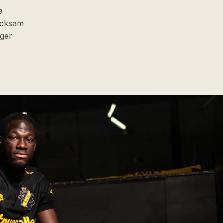
a
tacksam
äger