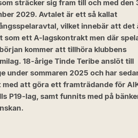
som sträcker sig fram till och med den 
er 2029. Avtalet är ett så kallat
ngsspelaravtal, vilket innebär att det 
et som ett A-lagskontrakt men där spel
n början kommer att tillhöra klubbens
ilag. 18-årige Tinde Teribe anslöt till
ge under sommaren 2025 och har seda
t med att göra ett framträdande för AI
ls P19-lag, samt funnits med på bänke
enskan.