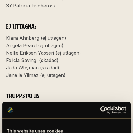
37
Patrícia Fischerová
EJ UTTAGNA:
Klara Ahnberg (ej uttagen)
Angela Beard (ej uttagen)
Nellie Eriksen Yasseri (ej uttagen)
Felicia Saving (skadad)
Jada Whyman (skadad)
Janelle Yilmaz (ej uttagen)
TRUPPSTATUS
Klicka här för att se truppstatusen för vecka 42.
SÅ HÄR FÖLJER DU MATCHEN:
This website uses cookies