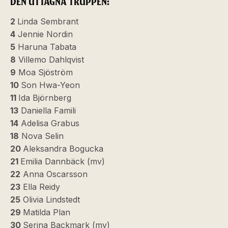
DEN UTTAGNA TRUPPEN:
2
Linda Sembrant
4
Jennie Nordin
5
Haruna Tabata
8
Villemo Dahlqvist
9
Moa Sjöström
10
Son Hwa-Yeon
11
Ida Björnberg
13
Daniella Famili
14
Adelisa Grabus
18
Nova Selin
20
Aleksandra Bogucka
21
Emilia Dannbäck (mv)
22
Anna Oscarsson
23
Ella Reidy
25
Olivia Lindstedt
29
Matilda Plan
30
Serina Backmark (mv)