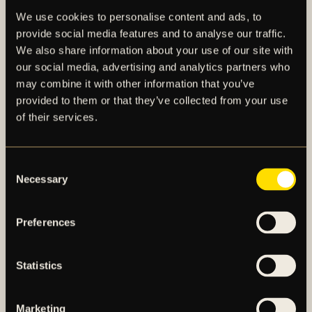
We use cookies to personalise content and ads, to
Stöd AIK på plats!
Köp dina biljetter här.
provide social media features and to analyse our traffic.
OBOS Damallsvenskan 2025 sänds hos
Viaplay.
We also share information about your use of our site with
our social media, advertising and analytics partners who
may combine it with other information that you’ve
provided to them or that they’ve collected from your use
of their services.
FLER NYHETER
Consent
Necessary
Selection
Preferences
Statistics
Marketing