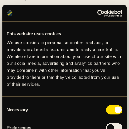
Det är ett livsverk i svart och gult som kommer att
inspirera och engagera framtida generationer av
AIK:are.
This website uses cookies
Förhoppningen är att denna unika prestation också
We use cookies to personalise content and ads, to
snart kommer att krönas med ett AIK museum så alla
provide social media features and to analyse our traffic.
kan ta del av vår svartgula saga.
We also share information about your use of our site with
our social media, advertising and analytics partners who
Juryn för Lennart Johanssons Stipendium
may combine it with other information that you’ve
provided to them or that they’ve collected from your use
of their services.
TIDIGARE STIPENDIATER
2022: Dan Ytterberg
Consent
2023: Hans Liljecrantz
Necessary
Selection
2024: Anna Hammarström
Preferences