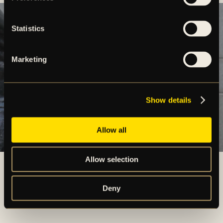
Statistics
Marketing
Show details
Allow all
Pristagare av Lennart Johannson stipendium 2025 – Urban
Allow selection
Dahlberg
Deny