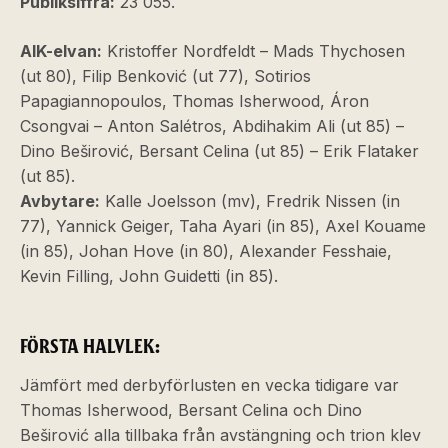
Publiksiffra:
23 055.
AIK-elvan:
Kristoffer Nordfeldt – Mads Thychosen
(ut 80), Filip Benković (ut 77), Sotirios
Papagiannopoulos, Thomas Isherwood, Áron
Csongvai – Anton Salétros, Abdihakim Ali (ut 85) –
Dino Beširović, Bersant Celina (ut 85) – Erik Flataker
(ut 85).
Avbytare:
Kalle Joelsson (mv), Fredrik Nissen (in
77), Yannick Geiger, Taha Ayari (in 85), Axel Kouame
(in 85), Johan Hove (in 80), Alexander Fesshaie,
Kevin Filling, John Guidetti (in 85).
FÖRSTA HALVLEK:
Jämfört med derbyförlusten en vecka tidigare var
Thomas Isherwood, Bersant Celina och Dino
Beširović alla tillbaka från avstängning och trion klev