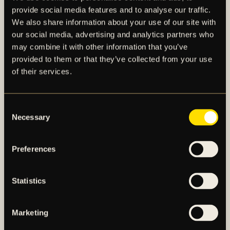
AIK fortsatte att trumma på efter målet och känslan
provide social media features and to analyse our traffic.
under slutkvarten av den första halvleken var att ett
We also share information about your use of our site with
3–1-mål låg i luften snarare än en kvittering, men
our social media, advertising and analytics partners who
gästernas målvakt Etrit Berisha gjorde ett par fina
may combine it with other information that you’ve
ingripanden och 2–1 stod sig in i paus.
provided to them or that they’ve collected from your use
of their services.
ANDRA HALVLEK:
Consent
I omklädningsrummet repade gästerna nytt mod och
Necessary
Selection
kom ut till den andra akten med nyfunnen energi. De
riktigt klara målchanserna lyste dock med sin
Preferences
frånvaro i det här skedet av matchen.
I den 69:e matchminuten skulle dock ett gyllene
Statistics
kvitteringsläge komma för Häcken, för när Thomas
Isherwood försökte bryta Julius Lindberg framstöt i
Marketing
straffområdet med en glidtackling, men i stället slog
undan Häckenspelarens ben, så var straffsparken