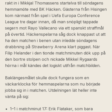
rakt in i Mikkjal Thomassens startelva till söndagens
hemmamöte med BK Häcken. Gästerna från Hisingen
kom närmast från spel i Uefa Europa Conference
League tre dagar innan, då man snöpligt tappade
segern mot Rayo Vallecano via ett spanskt straffmål
på övertid. Häckenspelarna såg dock knappast ut att
ha den matchen i benen utan inledde söndagens
drabbning på Strawberry Arena klart piggast. När
Filip Helander i den tionde matchminuten dök upp på
den bortre stolpen och nickade Mikkel Rygaards
hörna i mål kändes det logiskt utifrån matchbilden.
Baklängesmålet skulle dock fungera som en
väckarklocka för hemmaspelarna som nu började
jobba sig in i matchen. Utdelningen lät heller inte
vänta på sig:
1–1 i matchminut 17: Erik Flataker, som bara