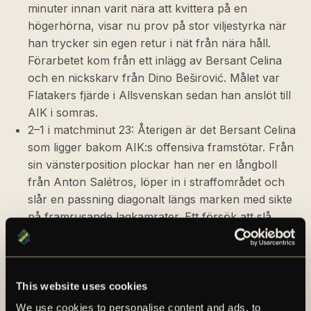
minuter innan varit nära att kvittera på en
högerhörna, visar nu prov på stor viljestyrka när
han trycker sin egen retur i nät från nära håll.
Förarbetet kom från ett inlägg av Bersant Celina
och en nickskarv från Dino Beširović. Målet var
Flatakers fjärde i Allsvenskan sedan han anslöt till
AIK i somras.
2–1 i matchminut 23: Återigen är det Bersant Celina
som ligger bakom AIK:s offensiva framstötar. Från
sin vänsterposition plockar han ner en långboll
från Anton Salétros, löper in i straffområdet och
slår en passning diagonalt längs marken med sikte
på framrusande lagkamrater. Ett försök att slå
undan bollen från det farliga området får dock
totalt motsatt effekt för Häckens ytterback Adam
Lundkvist, som i stället rakar in den i eget mål och
AIK-vändningen var nu ett faktum.
This website uses cookies
We use cookies to personalise content and ads, to